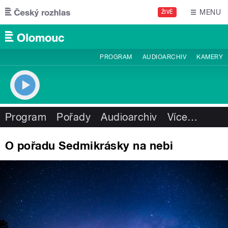
Přejít k hlavnímu obsahu
MENU
ŽIVĚ
PROGRAM
AUDIOARCHIV
KAMERY
Program
Pořady
Audioarchiv
Více
…
O pořadu Sedmikrásky na nebi