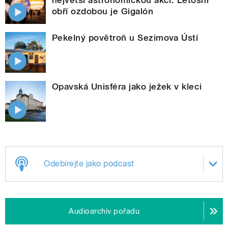
největší astronomickou akci. Letošní
obří ozdobou je Gigalón
Pekelný povětroň u Sezimova Ústí
Opavská Unisféra jako ježek v kleci
Odebírejte jako podcast
Audioarchiv pořadu