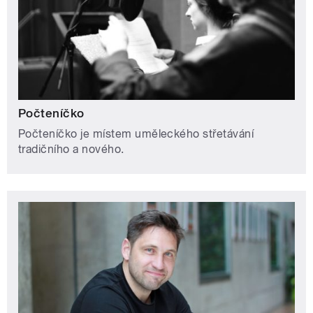
Počteníčko
Počteníčko je místem uměleckého střetávání
tradičního a nového.