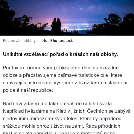
Pozorování oblohy
|
foto:
Shutterstock
Unikátní vzdělávací pořad o krásách naší oblohy.
Poutavou formou vám přibližujeme dění na hvězdné
obloze a představujeme zajímavé turistické cíle, které
souvisejí s astronomií. Vysíláme z hvězdáren a planetárií
po celé naší republice.
Řada hvězdáren má také přesah do celého světa.
Například hvězdárna na Kleti v jižních Čechách se zabývá
sledováním mimozemských těles, která by případnou
srážkou mohla ohrozit život na zemi. Řada přírodních
míst je spjatá například s dopadem meteoritů nebo