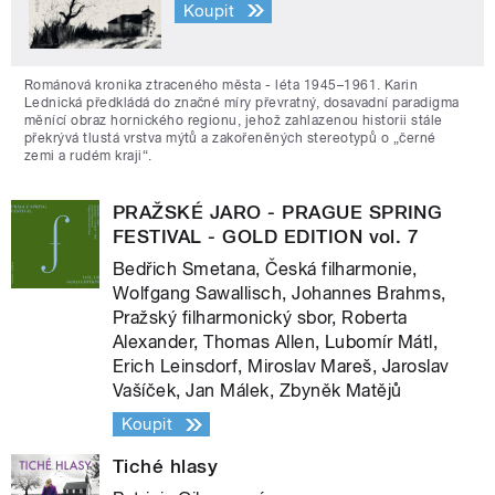
Koupit
Románová kronika ztraceného města - léta 1945–1961. Karin
Lednická předkládá do značné míry převratný, dosavadní paradigma
měnící obraz hornického regionu, jehož zahlazenou historii stále
překrývá tlustá vrstva mýtů a zakořeněných stereotypů o „černé
zemi a rudém kraji“.
PRAŽSKÉ JARO - PRAGUE SPRING
FESTIVAL - GOLD EDITION vol. 7
Bedřich Smetana, Česká filharmonie,
Wolfgang Sawallisch, Johannes Brahms,
Pražský filharmonický sbor, Roberta
Alexander, Thomas Allen, Lubomír Mátl,
Erich Leinsdorf, Miroslav Mareš, Jaroslav
Vašíček, Jan Málek, Zbyněk Matějů
Koupit
Tiché hlasy