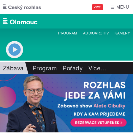
Přejít k hlavnímu obsahu
MENU
ŽIVĚ
PROGRAM
AUDIOARCHIV
KAMERY
Zábava
Program
Pořady
Více
…