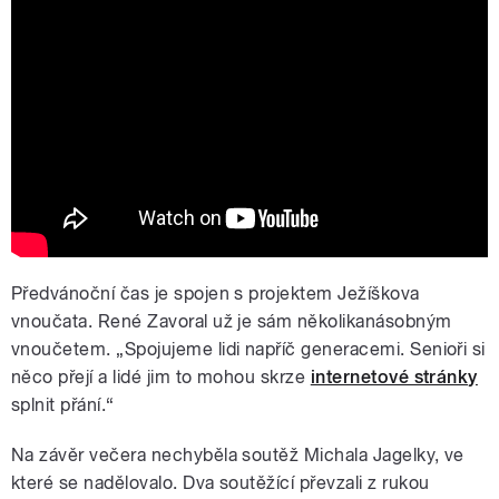
Rozhlas jede za vámi: V Krásné Lípě se
nadělovalo
Předvánoční čas je spojen s projektem Ježíškova
vnoučata. René Zavoral už je sám několikanásobným
vnoučetem. „Spojujeme lidi napříč generacemi. Senioři si
něco přejí a lidé jim to mohou skrze
internetové stránky
splnit přání.“
Na závěr večera nechyběla soutěž Michala Jagelky, ve
které se nadělovalo. Dva soutěžící převzali z rukou