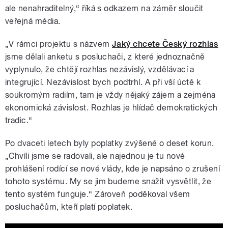
ale nenahraditelný,“ říká s odkazem na záměr sloučit
veřejná média.
„V rámci projektu s názvem
Jaký chcete Český rozhlas
jsme dělali anketu s posluchači, z které jednoznačně
vyplynulo, že chtějí rozhlas nezávislý, vzdělávací a
integrující. Nezávislost bych podtrhl. A při vší úctě k
soukromým radiím, tam je vždy nějaký zájem a zejména
ekonomická závislost. Rozhlas je hlídač demokratických
tradic.“
Po dvaceti letech byly poplatky zvýšené o deset korun.
„Chvíli jsme se radovali, ale najednou je tu nové
prohlášení rodící se nové vlády, kde je napsáno o zrušení
tohoto systému. My se jim budeme snažit vysvětlit, že
tento systém funguje.“ Zároveň poděkoval všem
posluchačům, kteří platí poplatek.