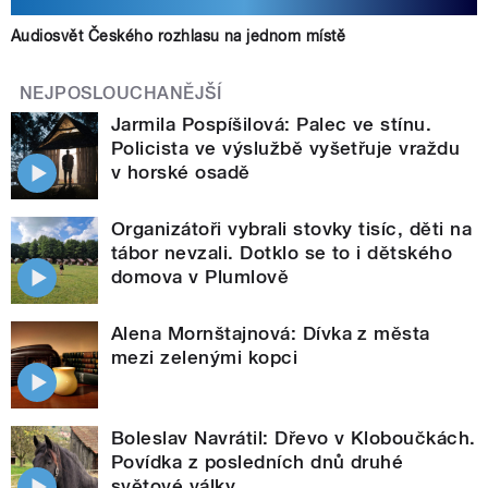
Audiosvět Českého rozhlasu na jednom místě
NEJPOSLOUCHANĚJŠÍ
Jarmila Pospíšilová: Palec ve stínu.
Policista ve výslužbě vyšetřuje vraždu
v horské osadě
Organizátoři vybrali stovky tisíc, děti na
tábor nevzali. Dotklo se to i dětského
domova v Plumlově
Alena Mornštajnová: Dívka z města
mezi zelenými kopci
Boleslav Navrátil: Dřevo v Kloboučkách.
Povídka z posledních dnů druhé
světové války