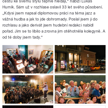
cestu ke svému stylu teprve hledají,“ nabízí Lukáš
Hurník. Sám už v rozhlase oslavil 33 let svého působení.
„Kdysi jsem napsal diplomovou práci na téma jazz a
vážná hudba a jak to jde dohromady. Poslal jsem ji do
rozhlasu a jako derivát jsem hudební redakci nabídl
pořad. Jim se to líbilo a zrovna jim otěhotněla kolegyně. A
od té doby jsem tady.“