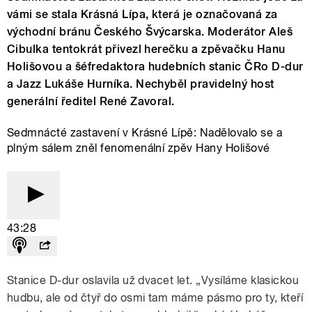
vámi se stala Krásná Lípa, která je označovaná za
východní bránu Českého Švýcarska. Moderátor Aleš
Cibulka tentokrát přivezl herečku a zpěvačku Hanu
Holišovou a šéfredaktora hudebních stanic ČRo D-dur
a Jazz Lukáše Hurníka. Nechyběl pravidelný host
generální ředitel René Zavoral.
Sedmnácté zastavení v Krásné Lípě: Nadělovalo se a
plným sálem zněl fenomenální zpěv Hany Holišové
43:28
Stanice D-dur oslavila už dvacet let. „Vysíláme klasickou
hudbu, ale od čtyř do osmi tam máme pásmo pro ty, kteří