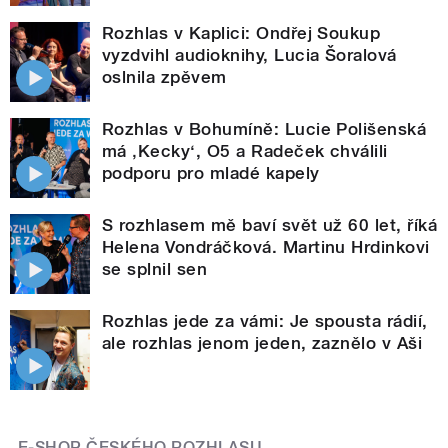
Rozhlas v Kaplici: Ondřej Soukup
vyzdvihl audioknihy, Lucia Šoralová
oslnila zpěvem
Rozhlas v Bohumíně: Lucie Polišenská
má ‚Kecky‘, O5 a Radeček chválili
podporu pro mladé kapely
S rozhlasem mě baví svět už 60 let, říká
Helena Vondráčková. Martinu Hrdinkovi
se splnil sen
Rozhlas jede za vámi: Je spousta rádií,
ale rozhlas jenom jeden, zaznělo v Aši
E-SHOP ČESKÉHO ROZHLASU