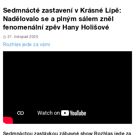
Sedmnácté zastavení v Krásné Lípě:
Nadělovalo se a plným sálem zněl
fenomenální zpěv Hany Holišové
21. listopad 2025
Rozhlas jede za vámi
Sedmnáctou zastávkou zábavné show Rozhlas jede za