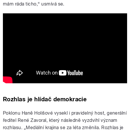
mám ráda ticho,“ usmívá se.
Rozhlas jede za vámi: Hana Holišová v
Krásné Lípě. Její výkon ocenil i Lukáš
Hurník
Rozhlas je hlídač demokracie
Poklonu Haně Holišové vysekl i pravidelný host, generální
ředitel René Zavoral, který následně vyzdvihl význam
rozhlasu. „Mediální krajina se za léta změnila. Rozhlas je