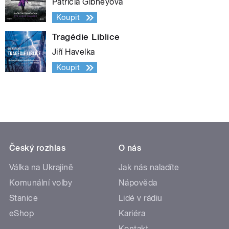
Patricia Gibneyová
Koupit
Tragédie Liblice
Jiří Havelka
Koupit
Český rozhlas
O nás
Válka na Ukrajině
Jak nás naladíte
Komunální volby
Nápověda
Stanice
Lidé v rádiu
eShop
Kariéra
Kontakt