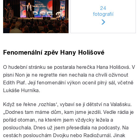
24
fotografií
Fenomenální zpěv Hany Holišové
O hudební stránku se postarala herečka Hana Holišová. V
písni Non je ne regrette rien nechala na chvíli oživnout
Edith Piaf. Její fenomenální výkon ocenil plný sál, včetně
Lukáše Hurníka.
Když se řekne ‚rozhlas‘, vybaví se jí dětství na Valašsku.
„Dodnes tam máme dům, kam jsme jezdili. Vedle rádia je
pořád otoman, na kterém jsem vždycky ležela a
poslouchala. Dnes už jsem přesedlala na podcasty. Na
cestách poslouchám Dvojku nebo Radiožurnál. Jinak