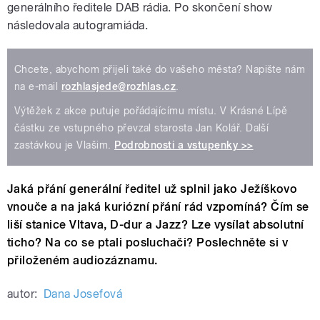
generálního ředitele DAB rádia. Po skončení show
následovala autogramiáda.
Chcete, abychom přijeli také do vašeho města? Napište nám
na e-mail
rozhlasjede@rozhlas.cz
.
Výtěžek z akce putuje pořádajícímu místu. V Krásné Lípě
částku ze vstupného převzal starosta Jan Kolář. Další
zastávkou je Vlašim.
Podrobnosti a vstupenky >>
Jaká přání generální ředitel už splnil jako Ježíškovo
vnouče a na jaká kuriózní přání rád vzpomíná? Čím se
liší stanice Vltava, D-dur a Jazz? Lze vysílat absolutní
ticho? Na co se ptali posluchači? Poslechněte si v
přiloženém audiozáznamu.
autor:
Dana Josefová