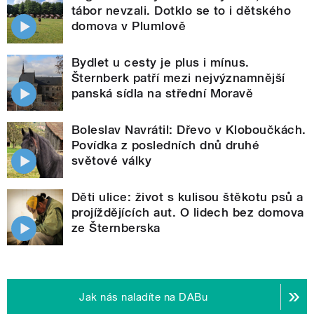
tábor nevzali. Dotklo se to i dětského
domova v Plumlově
Bydlet u cesty je plus i mínus.
Šternberk patří mezi nejvýznamnější
panská sídla na střední Moravě
Boleslav Navrátil: Dřevo v Kloboučkách.
Povídka z posledních dnů druhé
světové války
Děti ulice: život s kulisou štěkotu psů a
projíždějících aut. O lidech bez domova
ze Šternberska
Jak nás naladíte na DABu