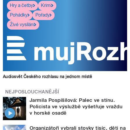
Hry a četby
Krimi
Pohádky
Pořady
Živé vysílání
Audiosvět Českého rozhlasu na jednom místě
NEJPOSLOUCHANĚJŠÍ
Jarmila Pospíšilová: Palec ve stínu.
Policista ve výslužbě vyšetřuje vraždu
v horské osadě
Organizátoři vybrali stovky tisíc, děti na