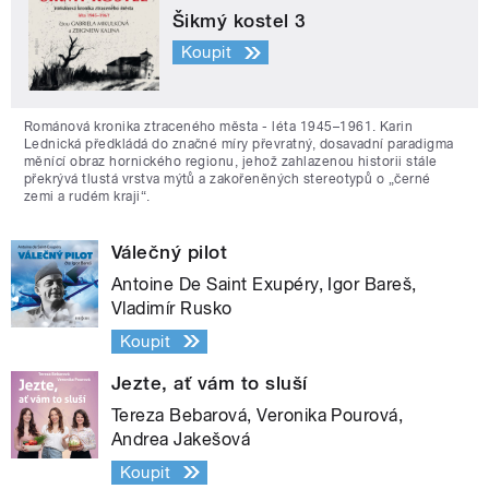
Šikmý kostel 3
Koupit
Románová kronika ztraceného města - léta 1945–1961. Karin
Lednická předkládá do značné míry převratný, dosavadní paradigma
měnící obraz hornického regionu, jehož zahlazenou historii stále
překrývá tlustá vrstva mýtů a zakořeněných stereotypů o „černé
zemi a rudém kraji“.
Válečný pilot
Antoine De Saint Exupéry, Igor Bareš,
Vladimír Rusko
Koupit
Jezte, ať vám to sluší
Tereza Bebarová, Veronika Pourová,
Andrea Jakešová
Koupit