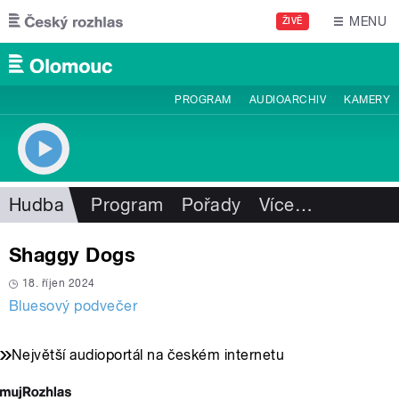
Přejít k hlavnímu obsahu
MENU
ŽIVĚ
PROGRAM
AUDIOARCHIV
KAMERY
Hudba
Program
Pořady
Více
…
Shaggy Dogs
18. říjen 2024
Bluesový podvečer
Největší audioportál na českém internetu