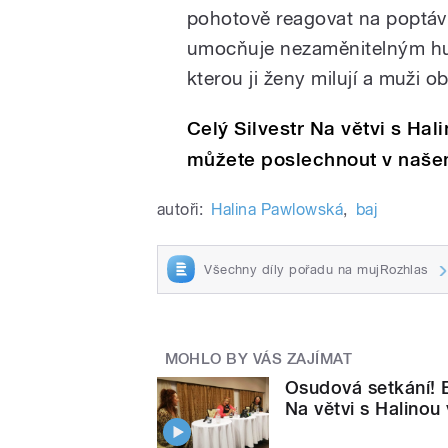
pohotově reagovat na poptáv
umocňuje nezaměnitelným hum
kterou ji ženy milují a muži ob
Celý Silvestr Na větvi s H
můžete poslechnout v naše
autoři:
Halina Pawlowská
,
baj
Všechny díly pořadu na mujRozhlas
MOHLO BY VÁS ZAJÍMAT
Osudová setkání! 
Na větvi s Halinou 