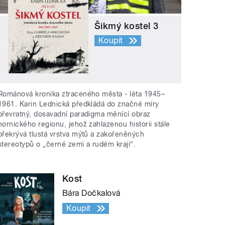
Šikmý kostel 3
Koupit
Románová kronika ztraceného města - léta 1945–
1961. Karin Lednická předkládá do značné míry
převratný, dosavadní paradigma měnící obraz
hornického regionu, jehož zahlazenou historii stále
překrývá tlustá vrstva mýtů a zakořeněných
stereotypů o „černé zemi a rudém kraji“.
Kost
Bára Dočkalová
Koupit