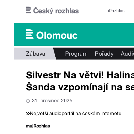
Přejít k hlavnímu obsahu
iRozhlas
Zábava
Program
Pořady
Audi
Silvestr Na větvi! Hali
Šanda vzpomínají na se
31. prosinec 2025
Největší audioportál na českém internetu