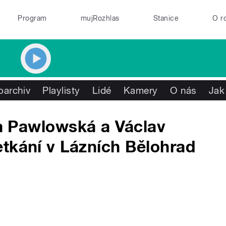
Program
mujRozhlas
Stanice
O r
oarchiv
Playlisty
Lidé
Kamery
O nás
Jak
na Pawlowská a Václav
tkání v Lázních Bělohrad