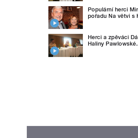
Populární herci Mi
pořadu Na větvi s 
Herci a zpěváci D
Haliny Pawlowské. 