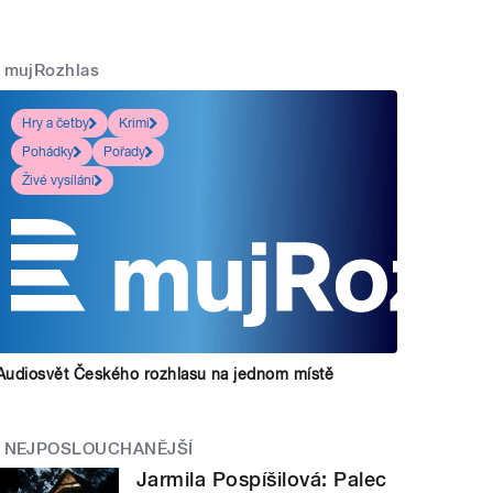
mujRozhlas
Hry a četby
Krimi
Pohádky
Pořady
Živé vysílání
Audiosvět Českého rozhlasu na jednom místě
NEJPOSLOUCHANĚJŠÍ
Jarmila Pospíšilová: Palec