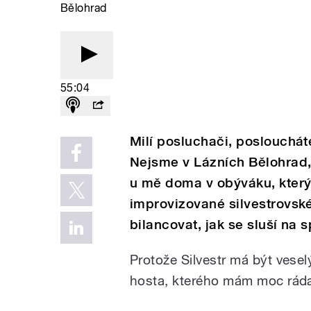
Bělohrad
55:04
Milí posluchači, poslouchá
Nejsme v Lázních Bělohrad,
u mě doma v obýváku, který
improvizované silvestrovsk
bilancovat, jak se sluší na 
Protože Silvestr má být vesel
hosta, kterého mám moc ráda