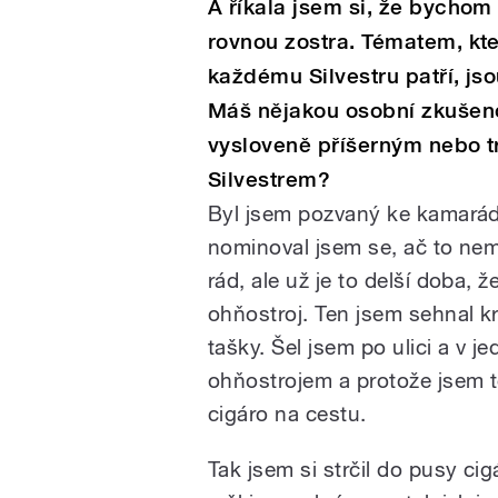
A říkala jsem si, že bychom
rovnou zostra. Tématem, kt
každému Silvestru patří, jso
Máš nějakou osobní zkušen
vysloveně příšerným nebo 
Silvestrem?
Byl jsem pozvaný ke kamará
nominoval jsem se, ač to ne
rád, ale už je to delší doba, ž
ohňostroj. Ten jsem sehnal kr
tašky. Šel jsem po ulici a v 
ohňostrojem a protože jsem te
cigáro na cestu.
Tak jsem si strčil do pusy cig