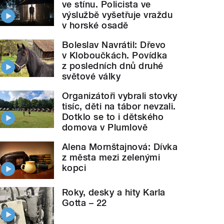
ve stínu. Policista ve
výslužbě vyšetřuje vraždu
v horské osadě
Boleslav Navrátil: Dřevo
v Kloboučkách. Povídka
z posledních dnů druhé
světové války
Organizátoři vybrali stovky
tisíc, děti na tábor nevzali.
Dotklo se to i dětského
domova v Plumlově
Alena Mornštajnová: Dívka
z města mezi zelenými
kopci
Roky, desky a hity Karla
Gotta – 22