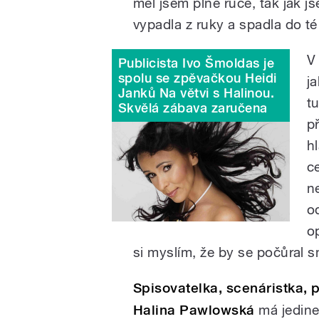
měl jsem plné ruce, tak jak jse
vypadla z ruky a spadla do t
V 
Publicista Ivo Šmoldas je
spolu se zpěvačkou Heidi
j
Janků Na větvi s Halinou.
t
Skvělá zábava zaručena
p
h
c
n
o
o
si myslím, že by se počůral s
Spisovatelka, scenáristka, 
Halina Pawlowská
má jedine