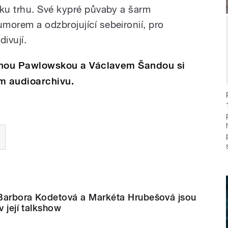
ku trhu. Své kypré půvaby a šarm
orem a odzbrojující sebeironií, pro
divují.
alinou Pawlowskou a Václavem Šandou si
m audioarchivu.
Barbora Kodetová a Markéta Hrubešová jsou
v její talkshow