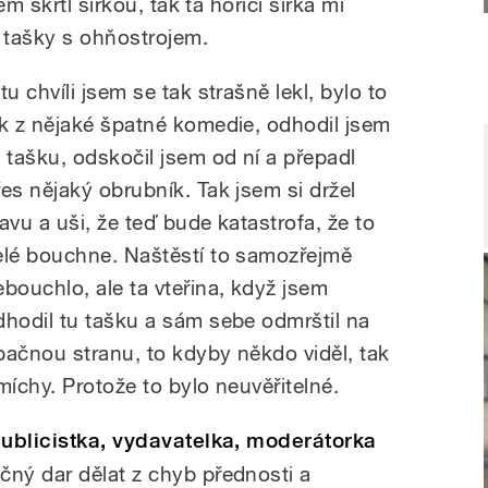
m škrtl sirkou, tak ta hořící sirka mi
é tašky s ohňostrojem.
tu chvíli jsem se tak strašně lekl, bylo to
ak z nějaké špatné komedie, odhodil jsem
u tašku, odskočil jsem od ní a přepadl
řes nějaký obrubník. Tak jsem si držel
lavu a uši, že teď bude katastrofa, že to
elé bouchne. Naštěstí to samozřejmě
ebouchlo, ale ta vteřina, když jsem
dhodil tu tašku a sám sebe odmrštil na
pačnou stranu, to kdyby někdo viděl, tak
míchy. Protože to bylo neuvěřitelné.
publicistka, vydavatelka, moderátorka
čný dar dělat z chyb přednosti a