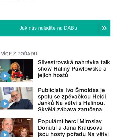
Jak nás naladíte na DABu
VÍCE Z POŘADU
Silvestrovská nahrávka talk
show Haliny Pawlowské a
jejích hostů
Publicista Ivo Šmoldas je
spolu se zpěvačkou Heidi
Janků Na větvi s Halinou.
Skvělá zábava zaručena
Populární herci Miroslav
Donutil a Jana Krausová
jsou hosty pořadu Na větvi