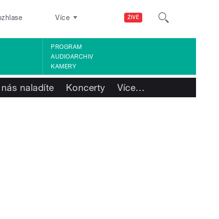
ozhlase
Více
ŽIVĚ
PROGRAM
AUDIOARCHIV
KAMERY
 nás naladíte
Koncerty
Více
…