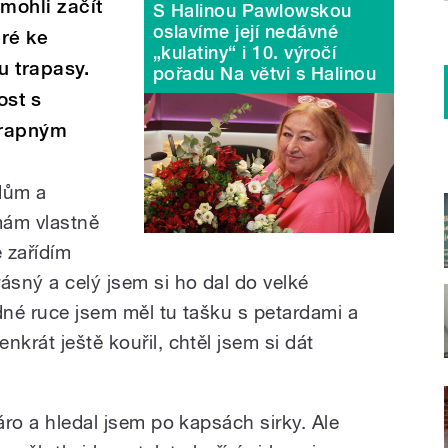
 mohli začít
S Halinou Pawlowskou
oslavíme její nedávné
eré ke
„kulatiny“ i 10. výročí
u trapasy.
pořadu Na větvi s Halinou
ost s
trapným
dům a
mám vlastně
e zařídím
ásný a celý jsem si ho dal do velké
jedné ruce jsem měl tu tašku s petardami a
nkrát ještě kouřil, chtěl jsem si dát
áro a hledal jsem po kapsách sirky. Ale