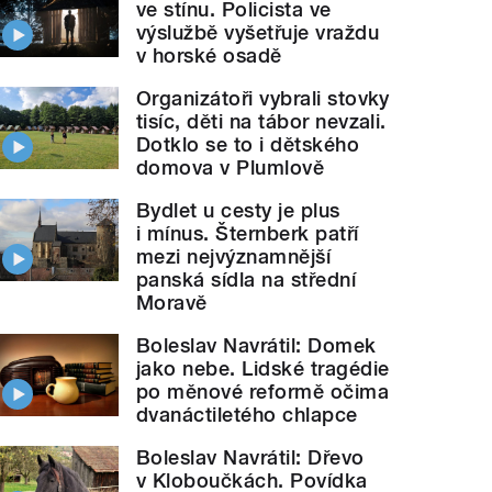
ve stínu. Policista ve
výslužbě vyšetřuje vraždu
v horské osadě
Organizátoři vybrali stovky
tisíc, děti na tábor nevzali.
Dotklo se to i dětského
domova v Plumlově
Bydlet u cesty je plus
i mínus. Šternberk patří
mezi nejvýznamnější
panská sídla na střední
Moravě
Boleslav Navrátil: Domek
jako nebe. Lidské tragédie
po měnové reformě očima
dvanáctiletého chlapce
Boleslav Navrátil: Dřevo
v Kloboučkách. Povídka