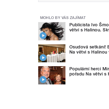
MOHLO BY VÁS ZAJÍMAT
Publicista Ivo Šm
větvi s Halinou. S
Osudová setkání! 
Na větvi s Halinou 
Populární herci Mi
pořadu Na větvi s 