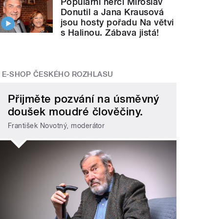
Populární herci Miroslav
Donutil a Jana Krausová
jsou hosty pořadu Na větvi
s Halinou. Zábava jistá!
E-SHOP ČESKÉHO ROZHLASU
Přijměte pozvání na úsměvný
doušek moudré člověčiny.
František Novotný, moderátor