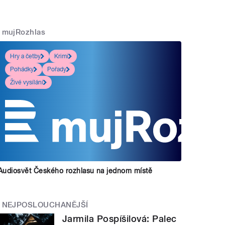
mujRozhlas
Hry a četby
Krimi
Pohádky
Pořady
Živé vysílání
Audiosvět Českého rozhlasu na jednom místě
NEJPOSLOUCHANĚJŠÍ
Jarmila Pospíšilová: Palec