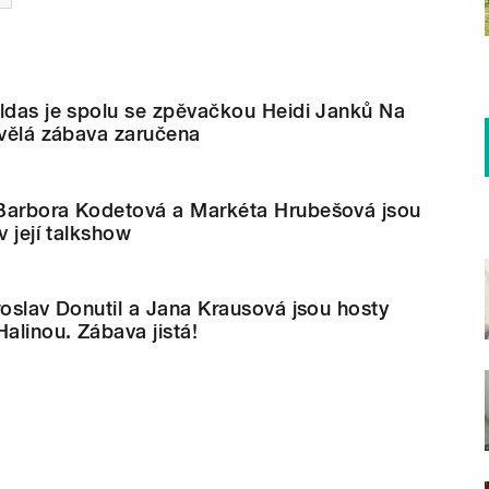
oldas je spolu se zpěvačkou Heidi Janků Na
kvělá zábava zaručena
Barbora Kodetová a Markéta Hrubešová jsou
v její talkshow
roslav Donutil a Jana Krausová jsou hosty
Halinou. Zábava jistá!