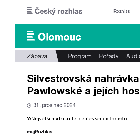
Přejít k hlavnímu obsahu
iRozhlas
Zábava
Program
Pořady
Audi
Silvestrovská nahrávka
Pawlowské a jejích hos
31. prosinec 2024
Největší audioportál na českém internetu