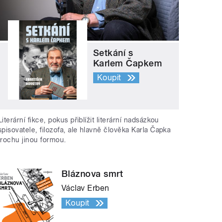
Setkání s
Karlem Čapkem
Koupit
Literární fikce, pokus přiblížit literární nadsázkou
spisovatele, filozofa, ale hlavně člověka Karla Čapka
trochu jinou formou.
Bláznova smrt
Václav Erben
Koupit