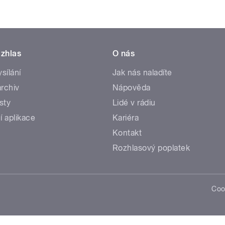
zhlas
O nás
ysílání
Jak nás naladíte
rchiv
Nápověda
sty
Lidé v rádiu
í aplikace
Kariéra
Kontakt
Rozhlasový poplatek
Coo