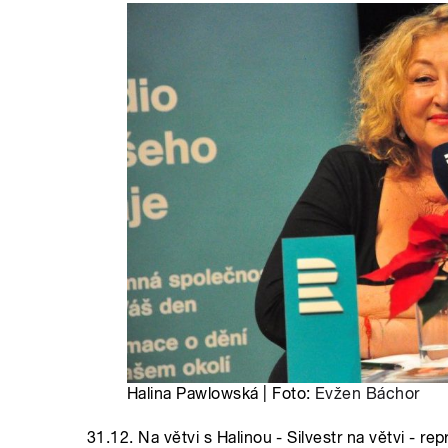
Halina Pawlowská | Foto:
Evžen Báchor
31.12. Na větvi s Halinou - Silvestr na větvi - re