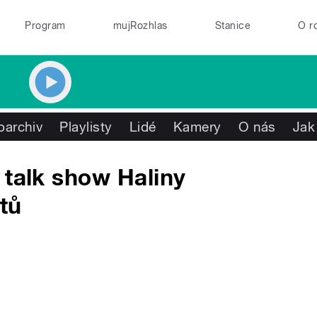
Program
mujRozhlas
Stanice
O r
oarchiv
Playlisty
Lidé
Kamery
O nás
Jak
 talk show Haliny
tů