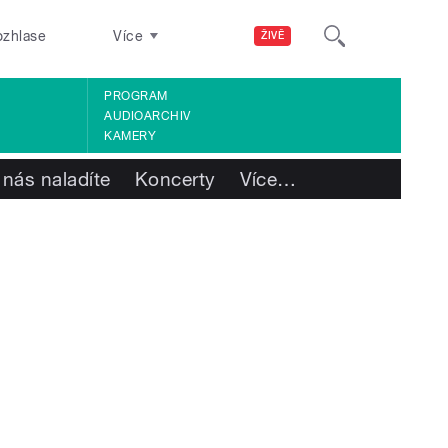
ozhlase
Více
ŽIVĚ
PROGRAM
AUDIOARCHIV
KAMERY
 nás naladíte
Koncerty
Více
…