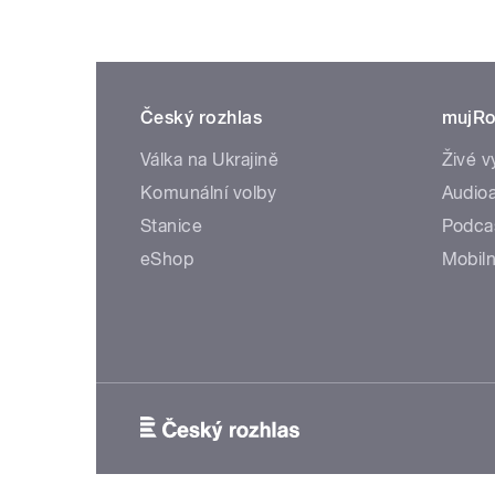
Český rozhlas
mujRo
Válka na Ukrajině
Živé v
Komunální volby
Audioa
Stanice
Podca
eShop
Mobiln