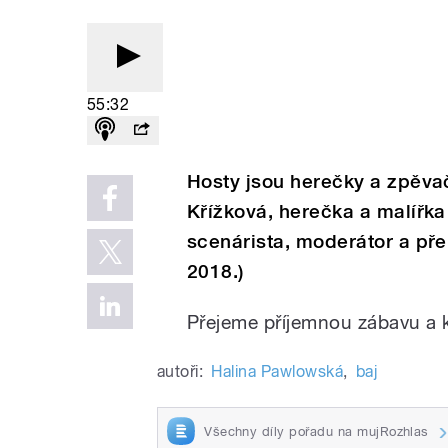
55:32
Hosty jsou herečky a zpěva
Křížková, herečka a malířka 
scenárista, moderátor a pře
2018.)
Přejeme příjemnou zábavu a 
autoři:
Halina Pawlowská
,
baj
Všechny díly pořadu na mujRozhlas