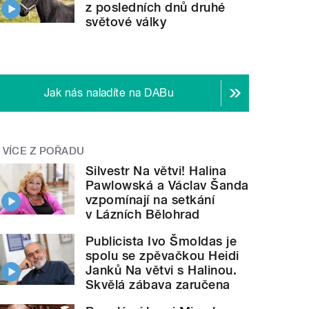
z posledních dnů druhé
světové války
Jak nás naladíte na DABu
VÍCE Z POŘADU
Silvestr Na větvi! Halina
Pawlowská a Václav Šanda
vzpomínají na setkání
v Lázních Bělohrad
Publicista Ivo Šmoldas je
spolu se zpěvačkou Heidi
Janků Na větvi s Halinou.
Skvělá zábava zaručena