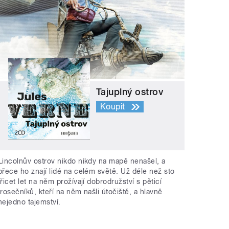
Tajuplný ostrov
Koupit
Lincolnův ostrov nikdo nikdy na mapě nenašel, a
přece ho znají lidé na celém světě. Už déle než sto
třicet let na něm prožívají dobrodružství s pěticí
trosečníků, kteří na něm našli útočiště, a hlavně
nejedno tajemství.