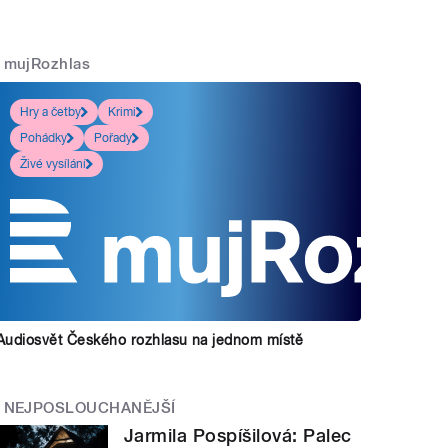
mujRozhlas
Hry a četby
Krimi
Pohádky
Pořady
Živé vysílání
Audiosvět Českého rozhlasu na jednom místě
NEJPOSLOUCHANĚJŠÍ
Jarmila Pospíšilová: Palec