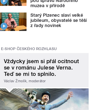
pod správu Národního
muzea v přírodě
Starý Plzenec slaví velké
jubileum, obyvatelé se těší
z řady novinek
E-SHOP ČESKÉHO ROZHLASU
Vždycky jsem si přál ocitnout
se v románu Julese Verna.
Teď se mi to splnilo.
Václav Žmolík, moderátor