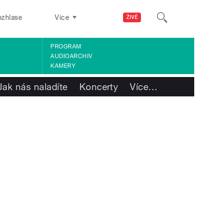
ozhlase
Více
ŽIVĚ
PROGRAM
AUDIOARCHIV
KAMERY
Jak nás naladíte
Koncerty
Více
…