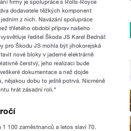
ní firmy je spolupráce s Rolls-Royce
 dva dodavatele těžkých komponent
jedním z nich. Navázání spolupráce
než tříletého období příprav našeho
vysvětluje ředitel Škoda JS Karel Bednář.
by pro
Škodu JS
mohla být jihokorejská
avit nové bloky v jaderné elektrárně
lativně čerstvý, jeho realizaci bude
a veškeré dokumentace a než dojde
, nějakou dobu to ještě potrvá. Nicméně
tu hrát zásadní roli.“
ročí
 1 100 zaměstnanců a letos slaví 70.