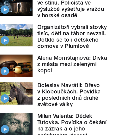
ve stínu. Policista ve
výslužbě vyšetřuje vraždu
v horské osadě
Organizátoři vybrali stovky
tisíc, děti na tábor nevzali.
Dotklo se to i dětského
domova v Plumlově
Alena Mornštajnová: Dívka
z města mezi zelenými
kopci
Boleslav Navrátil: Dřevo
v Kloboučkách. Povídka
z posledních dnů druhé
světové války
Milan Valenta: Dědek
Tutovka. Povídka o čekání
na zázrak a o jeho
nečekaném zjevení