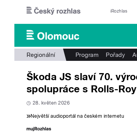
Přejít k hlavnímu obsahu
iRozhlas
Regionální
Program
Pořady
A
Škoda JS slaví 70. výr
spolupráce s Rolls-Ro
28. květen 2026
Největší audioportál na českém internetu