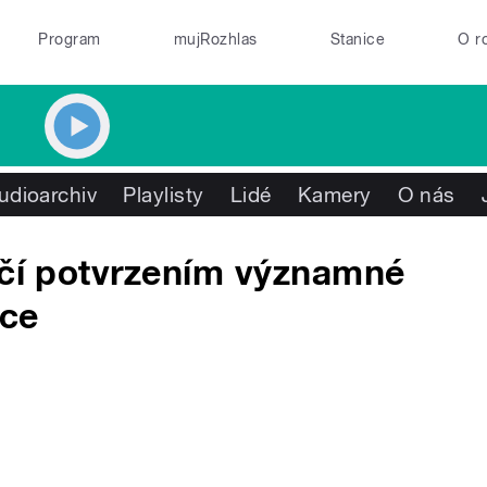
Program
mujRozhlas
Stanice
O r
udioarchiv
Playlisty
Lidé
Kamery
O nás
očí potvrzením významné
yce