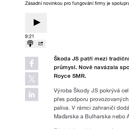
Zásadní novinkou pro fungování firmy je spolup
9:21
Škoda JS patří mezi tradičn
průmysl. Nově navázala spol
Royce SMR.
Výroba Škody JS pokrývá cel
přes podporu provozovaných 
paliva. V rámci zahraničí do
Maďarska a Bulharska nebo A