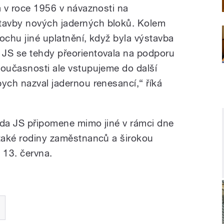
a v roce 1956 v návaznosti na
tavby nových jaderných bloků. Kolem
ochu jiné uplatnění, když byla výstavba
 JS
se tehdy přeorientovala na podporu
současnosti ale vstupujeme do další
bych nazval jadernou renesancí,“ říká
oda JS připomene mimo jiné v rámci dne
 také rodiny zaměstnanců a širokou
 13. června.