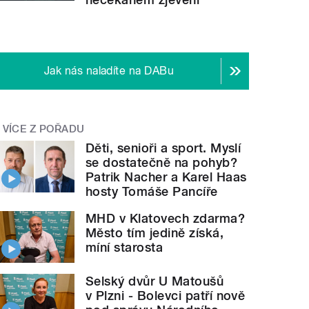
Jak nás naladíte na DABu
VÍCE Z POŘADU
Děti, senioři a sport. Myslí
se dostatečně na pohyb?
Patrik Nacher a Karel Haas
hosty Tomáše Pancíře
MHD v Klatovech zdarma?
Město tím jedině získá,
míní starosta
Selský dvůr U Matoušů
v Plzni - Bolevci patří nově