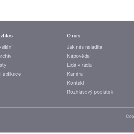
zhlas
O nás
ysílání
Jak nás naladíte
rchiv
Nápověda
sty
Lidé v rádiu
í aplikace
Kariéra
Kontakt
Rozhlasový poplatek
Coo