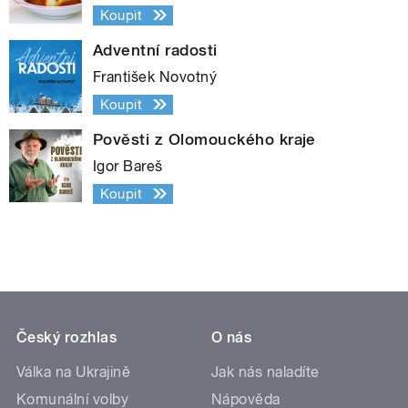
Koupit
Adventní radosti
František Novotný
Koupit
Pověsti z Olomouckého kraje
Igor Bareš
Koupit
Český rozhlas
O nás
Válka na Ukrajině
Jak nás naladíte
Komunální volby
Nápověda