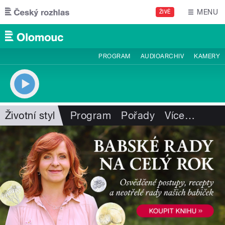
Přejít k hlavnímu obsahu
MENU
ŽIVĚ
PROGRAM
AUDIOARCHIV
KAMERY
Životní styl
Program
Pořady
Více
…