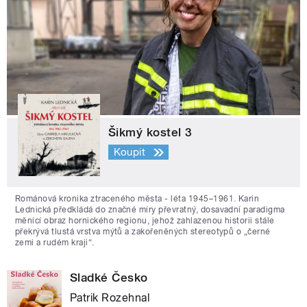
Šikmý kostel 3
Koupit
Románová kronika ztraceného města - léta 1945–1961. Karin
Lednická předkládá do značné míry převratný, dosavadní paradigma
měnící obraz hornického regionu, jehož zahlazenou historii stále
překrývá tlustá vrstva mýtů a zakořeněných stereotypů o „černé
zemi a rudém kraji“.
Sladké Česko
Patrik Rozehnal