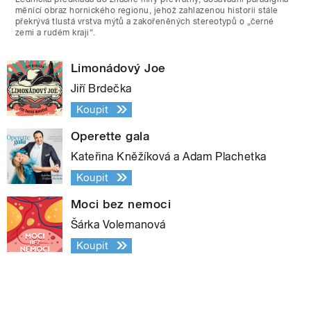
měnící obraz hornického regionu, jehož zahlazenou historii stále
překrývá tlustá vrstva mýtů a zakořeněných stereotypů o „černé
zemi a rudém kraji“.
Limonádový Joe
Jiří Brdečka
Koupit
Operette gala
Kateřina Kněžíková a Adam Plachetka
Koupit
Moci bez nemoci
Šárka Volemanová
Koupit