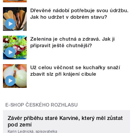
Dřevěné nádobí potřebuje svou údržbu.
Jak ho udržet v dobrém stavu?
Zelenina je chutná a zdravá. Jak ji
připravit ještě chutnější?
Už celou věčnost se kuchařky snaží
zbavit slz při krájení cibule
E-SHOP ČESKÉHO ROZHLASU
Závěr příběhu staré Karviné, který měl zůstat
pod zemí
Karin Lednická, spisovatelka