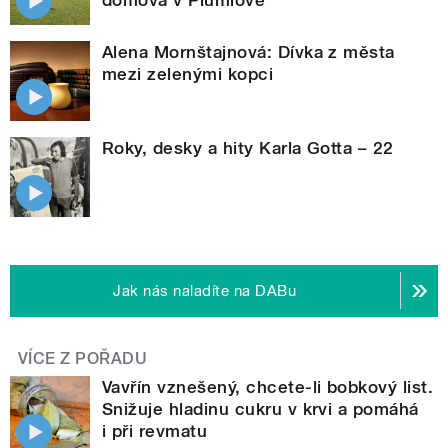
Alena Mornštajnová: Dívka z města
mezi zelenými kopci
Roky, desky a hity Karla Gotta – 22
Jak nás naladíte na DABu
VÍCE Z POŘADU
Vavřín vznešený, chcete-li bobkový list.
Snižuje hladinu cukru v krvi a pomáhá
i při revmatu