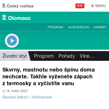
Přejít k hlavnímu obsahu
MENU
ŽIVĚ
PROGRAM
AUDIOARCHIV
KAMERY
Životní styl
Program
Pořady
Více
…
Skvrny, mastnotu nebo špínu doma
nechcete. Takhle vyženete zápach
z termosky a vyčistíte vanu
16. leden 2023
Domácí štěstí I. Hüttnerové