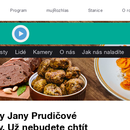
Program
mujRozhlas
Stanice
O r
isty
Lidé
Kamery
O nás
Jak nás naladíte
y Jany Prudičové
y. Už nebudete chtít