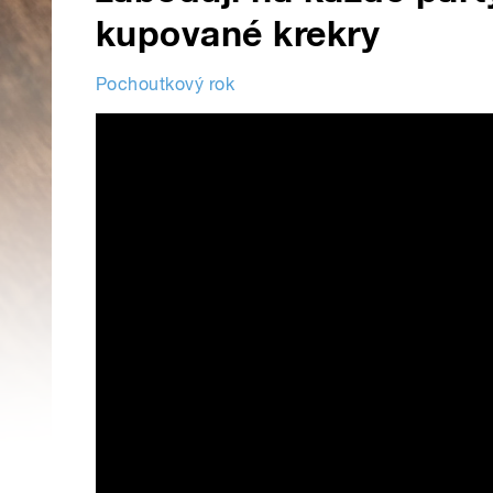
kupované krekry
Pochoutkový rok