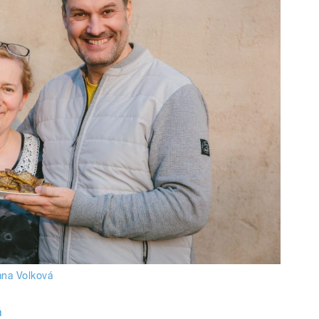
ana Volková
á