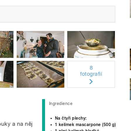
8
fotografií
Ingredience
Na čtyři plechy:
uky a na něj
1 kelímek mascarpone (500 g)
1 plný kelímek hladké