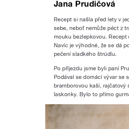
Jana Prudičová
Recept si našla před lety v je
sebe, neboť nemůže péct z tr
mouku bezlepkovou. Recept od
Navíc je výhodné, že se dá po
pečení sladkého štrúdlu.
Po příjezdu jsme byli paní P
Podával se domácí vývar se 
bramborovou kaší, rajčatový s
laskonky. Bylo to přímo gur