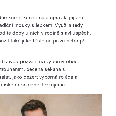
dné knižní kuchařce a upravila jej pro
adiční mouky s lepkem. Využila tedy
 té doby u nich v rodině slaví úspěch.
užít také jako těsto na pizzu nebo při
rudičovou pozváni na výborný oběd.
strouháním, pečená sekaná s
alát, jako dezert výborná roláda a
mánské odpoledne. Děkujeme.