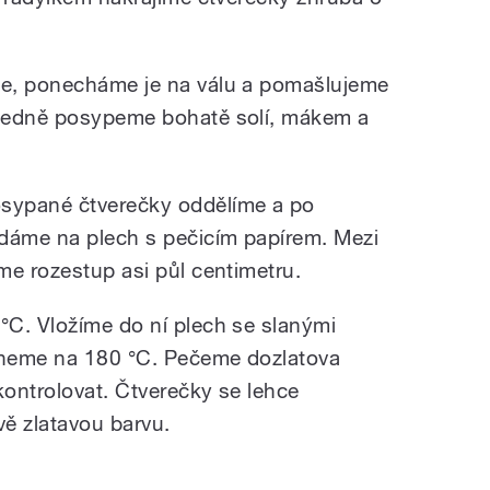
e, ponecháme je na válu a pomašlujeme
ledně posypeme bohatě solí, mákem a
sypané čtverečky oddělíme a po
ádáme na plech s pečicím papírem. Mezi
me rozestup asi půl centimetru.
C. Vložíme do ní plech se slanými
áhneme na 180 °C. Pečeme dozlatova
ontrolovat. Čtverečky se lehce
ě zlatavou barvu.