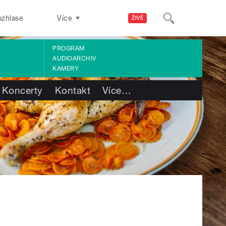
ozhlase
Více
ŽIVĚ
PROGRAM
AUDIOARCHIV
KAMERY
Koncerty
Kontakt
Více
…