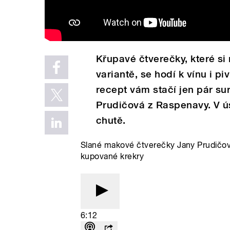
Křupavé čtverečky, které si
variantě, se hodí k vínu i 
recept vám stačí jen pár su
Prudičová z Raspenavy. V ús
chutě.
Slané makové čtverečky Jany Prudičové
kupované krekry
6:12