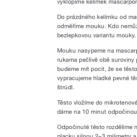
vyklopíme kelímek mascarpo
Do prázdného kelímku od m
odměříme mouku. Kdo nemůže
bezlepkovou variantu mouky.
Mouku nasypeme na mascar
rukama pečlivě obě suroviny 
budeme mít pocit, že se těsto
vypracujeme hladké pevné těs
štrúdl.
Těsto vložíme do mikrotenov
dáme na 10 minut odpočinout
Odpočinuté těsto rozdělíme na
placku silnou 2–3 milimetry 