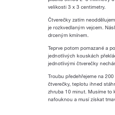
velikosti 3 x 3 centimetry.
Čtverečky zatím neoddělujem
je rozkvedlaným vejcem. Nás
drceným kmínem.
Teprve potom pomazané a po
jednotlivých kouskách překl
jednotlivými čtverečky nechá
Troubu předehřejeme na 200 °
čtverečky, teplotu ihned st
zhruba 10 minut. Musíme to k
nafouknou a musí získat tmav