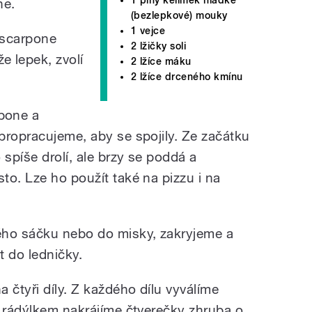
ne.
(bezlepkové) mouky
1 vejce
ascarpone
2 lžičky soli
 lepek, zvolí
2 lžíce máku
2 lžíce drceného kmínu
pone a
propracujeme, aby se spojily. Ze začátku
 spíše drolí, ale brzy se poddá a
to. Lze ho použít také na pizzu i na
ého sáčku nebo do misky, zakryjeme a
 do ledničky.
 čtyři díly. Z každého dílu vyválíme
a rádýlkem nakrájíme čtverečky zhruba o