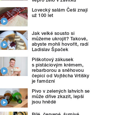
Lovecký salám Češi znají
už 100 let
Jak velké sousto si
můžeme ukrojit? Takové,
abyste mohli hovořit, radí
Ladislav Špaček
Piškotový zákusek
s pistáciovým krémem,
rebarborou a sněhovou
čepicí od Vojtěcha Vrtišky
je famózní
Pivo v zelených lahvích se
může dříve zkazit, lepší
jsou hnědé
Bílé, červené, šumivé.