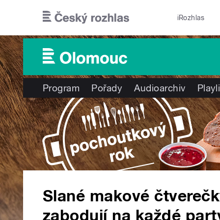
Přejít k hlavnímu obsahu
iRozhlas
Program
Pořady
Audioarchiv
Playl
Slané makové čtverečk
zabodují na každé part