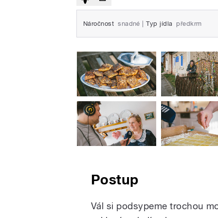
Náročnost
snadné
|
Typ jídla
předkrm
Postup
Vál si podsypeme trochou mo