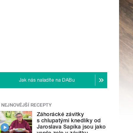
Jak nás naladíte na DABu
NEJNOVĚJŠÍ RECEPTY
Záhorácké závitky
s chlupatými knedlíky od
Jaroslava Sapíka jsou jako
vepřo zelo v závitku