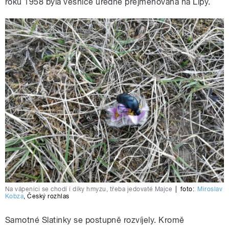
roku 1958 byla vesnice úředně přejmenována na Lípy.
Na vápenici se chodí i díky hmyzu, třeba jedovaté Majce
|
foto:
Miroslav
Kobza
,
Český rozhlas
Samotné Slatinky se postupně rozvíjely. Kromě