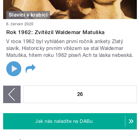
Slavíci v krabici
6. červen 2020
Rok 1962: Zvítězil Waldemar Matuška
V roce 1962 byl vyhlášen první ročník ankety Zlatý
slavík. Historicky prvním vítězem se stal Waldemar
Matuška, hitem roku 1962 píseň Ach ta láska nebeská.
STRÁNKY
26
zí
Jak nás naladíte na DABu