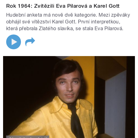
Rok 1964: Zvítězili Eva Pilarová a Karel Gott
Hudební anketa má nově dvě kategorie. Mezi zpěváky
obhájil své vítězství Karel Gott. První interpretkou,
která přebrala Zlatého slavíka, se stala Eva Pilarová.