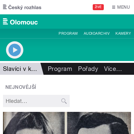
Přejít k hlavnímu obsahu
MENU
ŽIVĚ
PROGRAM
AUDIOARCHIV
KAMERY
Slavíci v krabici
Program
Pořady
Více
…
NEJNOVĚJŠÍ