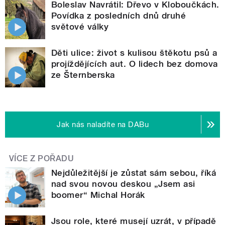
Boleslav Navrátil: Dřevo v Kloboučkách.
Povídka z posledních dnů druhé
světové války
Děti ulice: život s kulisou štěkotu psů a
projíždějících aut. O lidech bez domova
ze Šternberska
Jak nás naladíte na DABu
VÍCE Z POŘADU
Nejdůležitější je zůstat sám sebou, říká
nad svou novou deskou „Jsem asi
boomer“ Michal Horák
Jsou role, které musejí uzrát, v případě