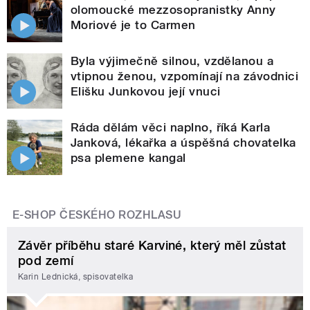
olomoucké mezzosopranistky Anny
Moriové je to Carmen
Byla výjimečně silnou, vzdělanou a
vtipnou ženou, vzpomínají na závodnici
Elišku Junkovou její vnuci
Ráda dělám věci naplno, říká Karla
Janková, lékařka a úspěšná chovatelka
psa plemene kangal
E-SHOP ČESKÉHO ROZHLASU
Závěr příběhu staré Karviné, který měl zůstat
pod zemí
Karin Lednická, spisovatelka