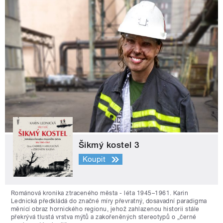
Šikmý kostel 3
Koupit
Románová kronika ztraceného města - léta 1945–1961. Karin
Lednická předkládá do značné míry převratný, dosavadní paradigma
měnící obraz hornického regionu, jehož zahlazenou historii stále
překrývá tlustá vrstva mýtů a zakořeněných stereotypů o „černé