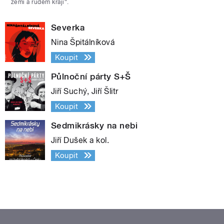
zemi a rudém kraji“.
Severka
Nina Špitálníková
Koupit
Půlnoční párty S+Š
Jiří Suchý, Jiří Šlitr
Koupit
Sedmikrásky na nebi
Jiří Dušek a kol.
Koupit