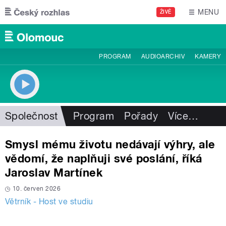
Přejít k hlavnímu obsahu
MENU
ŽIVĚ
PROGRAM
AUDIOARCHIV
KAMERY
Společnost
Program
Pořady
Více
…
Smysl mému životu nedávají výhry, ale
vědomí, že naplňuji své poslání, říká
Jaroslav Martínek
10. červen 2026
Větrník - Host ve studiu