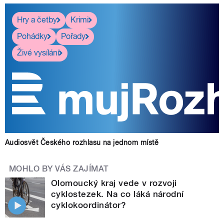
Hry a četby
Krimi
Pohádky
Pořady
Živé vysílání
Audiosvět Českého rozhlasu na jednom místě
MOHLO BY VÁS ZAJÍMAT
Olomoucký kraj vede v rozvoji
cyklostezek. Na co láká národní
cyklokoordinátor?