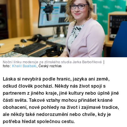
Noční linku moderuje ze zlínského studia Jarka Barboříková
|
foto:
Khalil Baalbaki
,
Český rozhlas
Láska si nevybírá podle hranic, jazyka ani země,
odkud člověk pochází. Někdy nás život spojí s
partnerem z jiného kraje, jiné kultury nebo úplně jiné
části světa. Takové vztahy mohou přinášet krásné
obohacení, nové pohledy na život i zajímavé tradice,
ale někdy také nedorozumění nebo chvíle, kdy je
potřeba hledat společnou cestu.