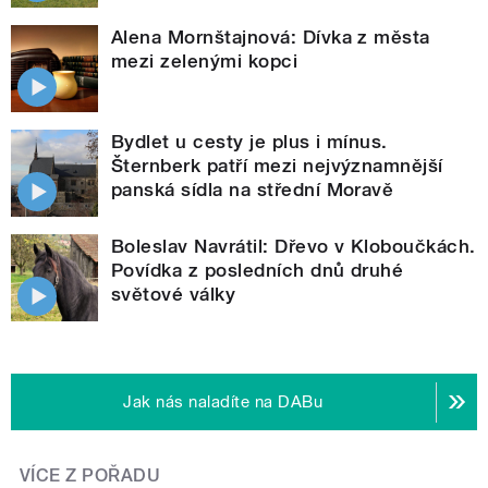
Alena Mornštajnová: Dívka z města
mezi zelenými kopci
Bydlet u cesty je plus i mínus.
Šternberk patří mezi nejvýznamnější
panská sídla na střední Moravě
Boleslav Navrátil: Dřevo v Kloboučkách.
Povídka z posledních dnů druhé
světové války
Jak nás naladíte na DABu
VÍCE Z POŘADU