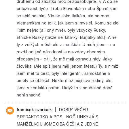
druhému od začátku moc přizpůsobujete. // A co se
přitažlivosti týče: Třeba Slovenkám nebo Španělkám
se spíš nelíbím. Víc se líbím Italkám, ale ne moc.
Vietnamkám ne tolik, jak jsem si myslel. Komu se ale
líbím nejvíc (a i ony mně), byly vždycky Rusky.
Etnické Rusky (takže ne Tatarky, Burjatky atd.). A ne
ty z velkých měst, ale z menších. U nich jsem – na
rozdíl od jiné národnosti a navzdory obecným
představám – cítil, že mě mají opravdu rády. Jako
člověka. (Ale spíš jsem měl jenom štěstí.) Ty, s nimiž
jsem měl tu čest, byly inteligentní, samostatné a
uměly se oblékat. Některé už mají své rodiny, ale
jsme v kontaktu pořád. I když to v současné době
není snadné.
|
frantisek svaricek
DOBRÝ VEČER
P.REDAKTORKO,A POSL.NOČ.LINKY.JÁ S
MANŽÉLKOU JSME OBÁ ČEŠI,A Z JEDNÉ