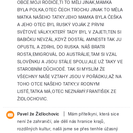
OBCE.MOJI RODIČE,TI TO MĚLI JINAK,MAMKA
BYLA POLKA,OTEC ČECH.TROCHU JINAK TO MĚLA
MATKA NAŠEHO TATKY.JEHO MAMKA BYLA ČEŠKA
A JEHO OTEC BYL RUSKÝ VOJÁK Z PRVNI
SVĚTOVÉ VÁLKY,KTERÝ TADY BYL V ZAJETI,TEN SI
BABIČKU NEVZÁL,KDYŽ DOSTÁL AMNESTII TAK JU
OPUSTIL A ZDRHL DO RUSKA. NÁŠ BRATR
ROSTA,EMIGROVÁL DO AUSTRÁLIE,TAM SI VZAL
SLOVĚNKU A JSOU STÁLE SPOLU,ALE UŽ TAKY VE
STAROBNÍM DŮCHODĚ. TAK SI MYSLÍM ŽE
VŠECHNY NAŠE VZTAHY JSOU V POŘÁDKU,AŽ NA
TOHO OTCE NAŠEHO TATKY,V RODNYM
LISTĚ,TATKA MÁ,OTEC NEZNÁMÝ.FRANTIŠEK ZE
ŽIDLOCHOVIC.
|
Pavel že Židlochovic
Mám přítelkyni, která sice
není že zahraničí, ale dělí nás hranice krajů,
rozdílných kultur, našli jsme se přes tenhle úžasný