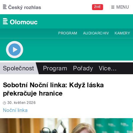
Přejít k hlavnímu obsahu
MENU
ŽIVĚ
PROGRAM
AUDIOARCHIV
KAMERY
Společnost
Program
Pořady
Více
…
Sobotní Noční linka: Když láska
překračuje hranice
30. květen 2026
Noční linka