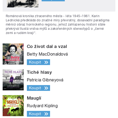
Románová kronika ztraceného města - léta 1945–1961. Karin
Lednická předkládá do značné míry převratný, dosavadní paradigma
měnící obraz hornického regionu, jehož zahlazenou historii stále
překrývá tlustá vrstva mýtů a zakořeněných stereotypů o „černé
zemi a rudém kraji“.
Co život dal a vzal
Betty MacDonaldová
Koupit
Tiché hlasy
Patricia Gibneyová
Koupit
Mauglí
Rudyard Kipling
Koupit