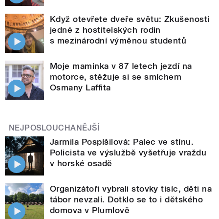
Když otevřete dveře světu: Zkušenosti
jedné z hostitelských rodin
s mezinárodní výměnou studentů
Moje maminka v 87 letech jezdí na
motorce, stěžuje si se smíchem
Osmany Laffita
NEJPOSLOUCHANĚJŠÍ
Jarmila Pospíšilová: Palec ve stínu.
Policista ve výslužbě vyšetřuje vraždu
v horské osadě
Organizátoři vybrali stovky tisíc, děti na
tábor nevzali. Dotklo se to i dětského
domova v Plumlově