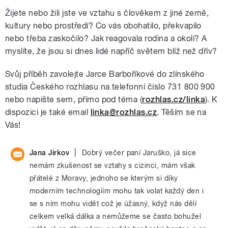
Žijete nebo žili jste ve vztahu s člověkem z jiné země,
kultury nebo prostředí? Co vás obohatilo, překvapilo
nebo třeba zaskočilo? Jak reagovala rodina a okolí? A
myslíte, že jsou si dnes lidé napříč světem blíž než dřív?
Svůj příběh zavolejte Jarce Barboříkové do zlínského
studia Českého rozhlasu na telefonní číslo 731 800 900
nebo napište sem, přímo pod téma (
rozhlas.cz/linka
). K
dispozici je také email
linka@rozhlas.cz
. Těším se na
Vás!
|
Jana Jirkov
Dobrý večer paní Jaruško, já sice
nemám zkušenost se vztahy s cizinci, mám však
přátelé z Moravy, jednoho se kterým si díky
moderním technologiím mohu tak volat každý den i
se s ním mohu vidět což je úžasný, když nás dělí
celkem velká dálka a nemůžeme se často bohužel