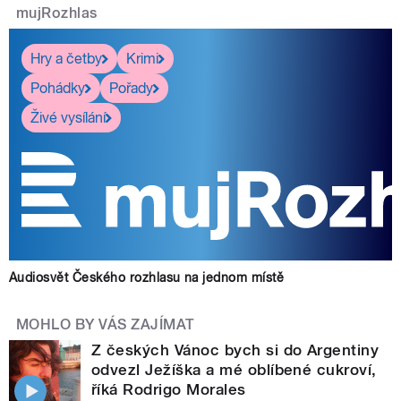
mujRozhlas
Hry a četby
Krimi
Pohádky
Pořady
Živé vysílání
Audiosvět Českého rozhlasu na jednom místě
MOHLO BY VÁS ZAJÍMAT
Z českých Vánoc bych si do Argentiny
odvezl Ježíška a mé oblíbené cukroví,
říká Rodrigo Morales