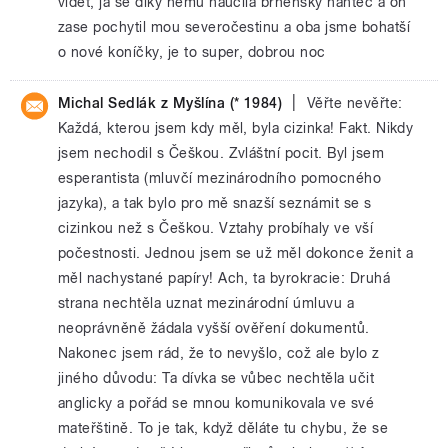
vidět, já se díky němu naučila brněnský hantec a on
zase pochytil mou severočestinu a oba jsme bohatší
o nové koníčky, je to super, dobrou noc
|
Michal Sedlák z Myšlína (* 1984)
Věřte nevěřte:
Každá, kterou jsem kdy měl, byla cizinka! Fakt. Nikdy
jsem nechodil s Češkou. Zvláštní pocit. Byl jsem
esperantista (mluvčí mezinárodního pomocného
jazyka), a tak bylo pro mě snazší seznámit se s
cizinkou než s Češkou. Vztahy probíhaly ve vší
počestnosti. Jednou jsem se už měl dokonce ženit a
měl nachystané papíry! Ach, ta byrokracie: Druhá
strana nechtěla uznat mezinárodní úmluvu a
neoprávněně žádala vyšší ověření dokumentů.
Nakonec jsem rád, že to nevyšlo, což ale bylo z
jiného důvodu: Ta dívka se vůbec nechtěla učit
anglicky a pořád se mnou komunikovala ve své
mateřštině. To je tak, když děláte tu chybu, že se