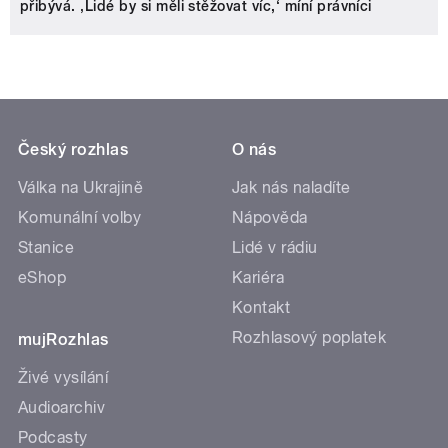
přibývá. ‚Lidé by si měli stěžovat víc,‘ míní právníci
Český rozhlas
O nás
Válka na Ukrajině
Jak nás naladíte
Komunální volby
Nápověda
Stanice
Lidé v rádiu
eShop
Kariéra
Kontakt
Rozhlasový poplatek
mujRozhlas
Živé vysílání
Audioarchiv
Podcasty