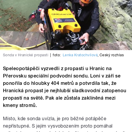
Sonda v Hranické propasti
|
foto:
Lenka Kratochvílová
,
Český rozhlas
Speleopotápěči vyzvedli z propasti u Hranic na
Přerovsku speciální podvodní sondu. Loni v září se
ponořila do hloubky 404 metrů a potvrdila tak, že
Hranická propast je nejhlubší sladkovodní zatopenou
propastí na světě. Pak ale zůstala zaklíněná mezi
kmeny stromů.
Místo, kde sonda uvízla, je pro běžné potápěče
nepřístupné. S jejím vysvobozením proto pomáhal