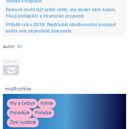
Tomáš Pospěch
Rekord mohl být ještě větší, ale došel nám kabel,
říkají potápěči z Hranické propasti
Příběh roku 2016: Nejhlubší sladkovodní propast
světa své objevitele šokovala
autor:
lkt
mujRozhlas
Hry a četby
Krimi
Pohádky
Pořady
Živé vysílání