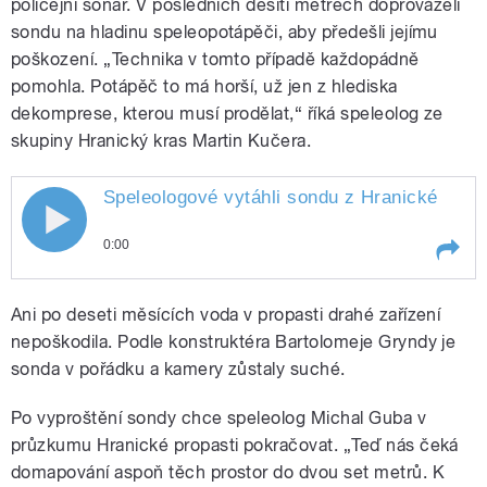
policejní sonar. V posledních desíti metrech doprovázeli
sondu na hladinu speleopotápěči, aby předešli jejímu
poškození. „Technika v tomto případě každopádně
pomohla. Potápěč to má horší, už jen z hlediska
dekomprese, kterou musí prodělat,“ říká speleolog ze
skupiny Hranický kras Martin Kučera.
Speleologové vytáhli sondu z Hranické
prop
Speleologové vytáhli sondu z Hranické
0:00
propasti
Play /
propasti
Speleologové vytáhli sondu z
Ani po deseti měsících voda v propasti drahé zařízení
Hranické
nepoškodila. Podle konstruktéra Bartolomeje Gryndy je
sonda v pořádku a kamery zůstaly suché.
Po vyproštění sondy chce speleolog Michal Guba v
průzkumu Hranické propasti pokračovat. „Teď nás čeká
domapování aspoň těch prostor do dvou set metrů. K