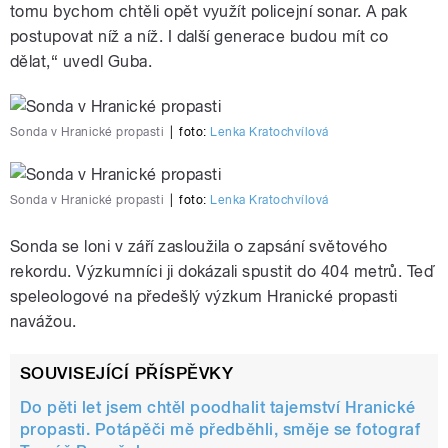
tomu bychom chtěli opět využít policejní sonar. A pak
pause
postupovat níž a níž. I další generace budou mít co
dělat,“ uvedl Guba.
Sonda v Hranické propasti
|
foto:
Lenka Kratochvílová
Sonda v Hranické propasti
|
foto:
Lenka Kratochvílová
Sonda se loni v září zasloužila o zapsání světového
rekordu. Výzkumníci ji dokázali spustit do 404 metrů. Teď
speleologové na předešlý výzkum Hranické propasti
navážou.
SOUVISEJÍCÍ PŘÍSPĚVKY
Do pěti let jsem chtěl poodhalit tajemství Hranické
propasti. Potápěči mě předběhli, směje se fotograf