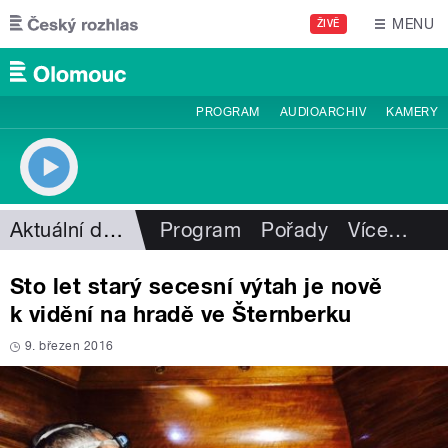
Přejít k hlavnímu obsahu
MENU
ŽIVĚ
PROGRAM
AUDIOARCHIV
KAMERY
Aktuální dění
Program
Pořady
Více
…
Sto let starý secesní výtah je nově
k vidění na hradě ve Šternberku
9. březen 2016