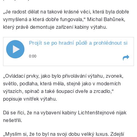
„Je radost dělat na takové krásné věci, která byla dobře
vymyšlená a která dobře fungovala,“ Michal Bahůnek,
který právě demontuje zařízení kabiny výtahu.
Projít se po hradní půdě a prohlédnout si p
Projít se po hradní půdě a prohlédnout
0:00
si přitom strojovnu zdejšího secesního
Play /
Kratochvílová
Projít se po hradní půdě a
výtahu. To je nejnovější í tahák pro
„Ovládací prvky, jako bylo přivolávání výtahu, zvonek,
prohlédnout si přitom
strojovnu zdejšího secesního
světlo, podlaha, která měla, stejně jako v moderních
návštěvníky hradu Šternberk na
výtahu. To je nejnovější í
výtazích, spínač a také šoupací dveře a zrcadlo,“
tahák pro návštěvníky hradu
popisuje vnitřek výtahu.
Olomoucku. Natáčela Lenka
Šternberk na Olomoucku.
Natáčela Lenka
Dá se říci, že na vybavení kabiny Lichtenštejnové nijak
Kratochvílová
nešetřili.
pause
„Myslím si, že to byl na svoji dobu veliký luxus. Zdejší