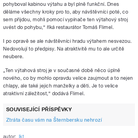
pohyboval kabinou výtahu a byl plně funkční. Dnes
děláme všechny kroky pro to, aby návštěvníci poté, co
sem přijdou, mohli pomocí vypínače ten výtahový stroj
uvést do pohybu,“ říká restaurátor Tomáš Flimel.
I po opravě se ale návštěvníci hradu výtahem nesvezou.
Nedovolují to předpisy. Na atraktivitě mu to ale určitě
neubere.
„Ten výtahová stroj je v současné době něco úplně
nového, co by mohlo opravdu velice zaujmout a to nejen
chlapy, ale také jejich manželky a děti. Je to velice
atraktivní záležitost,“ dodává Flimel.
SOUVISEJÍCÍ PŘÍSPĚVKY
Ztráta času vám na Šternbersku nehrozí
autor:
lkt