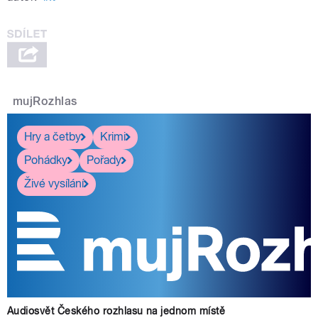
mujRozhlas
Hry a četby
Krimi
Pohádky
Pořady
Živé vysílání
Audiosvět Českého rozhlasu na jednom místě