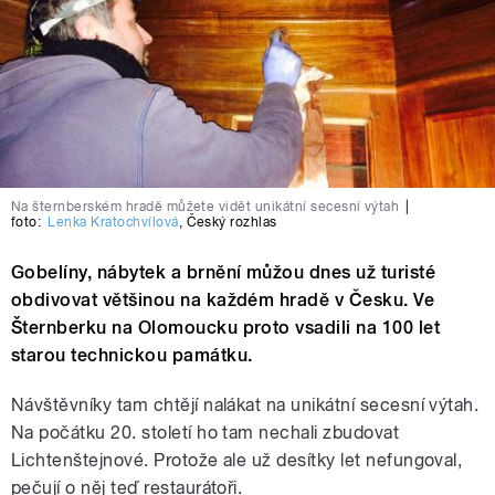
Na šternberském hradě můžete vidět unikátní secesní výtah
|
foto:
Lenka Kratochvílová
,
Český rozhlas
Gobelíny, nábytek a brnění můžou dnes už turisté
obdivovat většinou na každém hradě v Česku. Ve
Šternberku na Olomoucku proto vsadili na 100 let
starou technickou památku.
Návštěvníky tam chtějí nalákat na unikátní secesní výtah.
Na počátku 20. století ho tam nechali zbudovat
Lichtenštejnové. Protože ale už desítky let nefungoval,
pečují o něj teď restaurátoři.