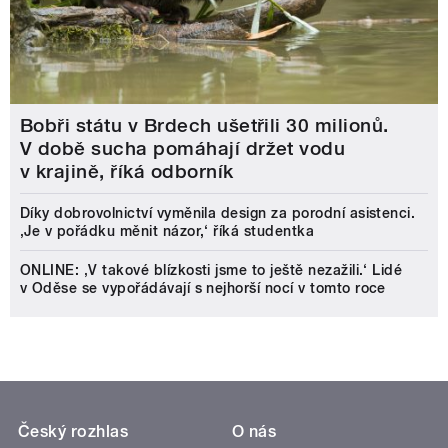
Bobři státu v Brdech ušetřili 30 milionů.
V době sucha pomáhají držet vodu
v krajině, říká odborník
Díky dobrovolnictví vyměnila design za porodní asistenci.
‚Je v pořádku měnit názor,‘ říká studentka
ONLINE: ‚V takové blízkosti jsme to ještě nezažili.‘ Lidé
v Oděse se vypořádávají s nejhorší nocí v tomto roce
Český rozhlas
O nás