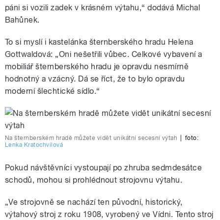
páni si vozili zadek v krásném výtahu,“ dodává Michal
Bahůnek.
To si myslí i kastelánka šternberského hradu Helena
Gottwaldová: „Oni nešetřili vůbec. Celkové vybavení a
mobiliář šternberského hradu je opravdu nesmírně
hodnotný a vzácný. Dá se říct, že to bylo opravdu
moderní šlechtické sídlo.“
Na šternberském hradě můžete vidět unikátní secesní výtah
|
foto:
Lenka Kratochvílová
Pokud návštěvníci vystoupají po zhruba sedmdesátce
schodů, mohou si prohlédnout strojovnu výtahu.
„Ve strojovně se nachází ten původní, historický,
výtahový stroj z roku 1908, vyrobený ve Vídni. Tento stroj