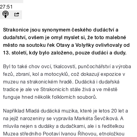
27:51
Strakonice jsou synonymem českého dudáctví a
dudařství, ovšem je omyl myslet si, že toto malebné
město na soutoku řek Otavy a Volyňky ovlivňovaly od
13. století, kdy bylo založeno, pouze dudáci a dudy.
Byl to také chov ovcí, tkalcovstí, punčochářství a výroba
fezů, zbraní, kol a motocyklů, což dokazují expozice v
muzeu na strakonickém hradě. Dudácká i dudařská
tradice je ale ve Strakonicích stále živá a ve městě
funguje hned několik folklorních souborů.
Například Mladá dudácká muzika, které je letos 20 let a
na jejíž narozeniny se vypravila Markéta Ševčíková. A
mluvila nejen s dudáky a dudačkami, ale i s ředitelkou
Muzea středního Pootaví Ivanou Říhovou, etnoložkou