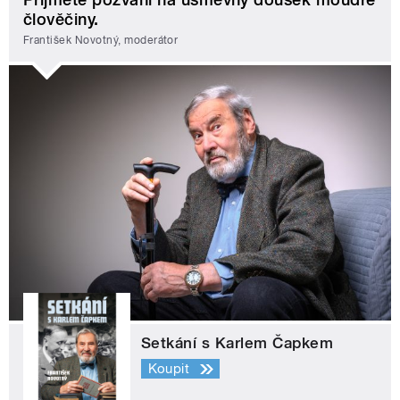
člověčiny.
František Novotný, moderátor
Setkání s Karlem Čapkem
Koupit