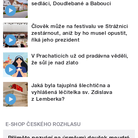
sedláci, Doudlebané a Babouci
Člověk může na festivalu ve Strážnici
zestárnout, aniž by ho musel opustit,
říká jeho prezident
V Prachaticích už od pradávna věděli,
že sůl je nad zlato
Jaká byla tajuplná šlechtična a
vyhlášená léčitelka sv. Zdislava
z Lemberka?
E-SHOP ČESKÉHO ROZHLASU
Přijměte pozvání na úsměvný doušek moudré