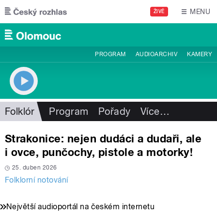
Přejít k hlavnímu obsahu
MENU
ŽIVĚ
PROGRAM
AUDIOARCHIV
KAMERY
Folklór
Program
Pořady
Více
…
Strakonice: nejen dudáci a dudaři, ale
i ovce, punčochy, pistole a motorky!
25. duben 2026
Folklorní notování
Největší audioportál na českém internetu