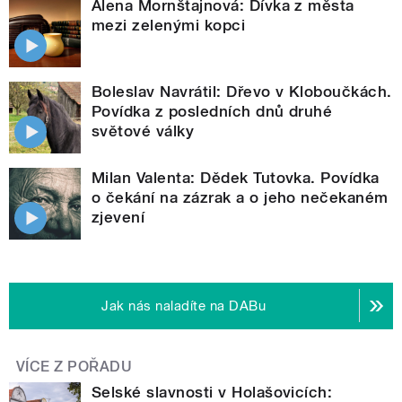
Alena Mornštajnová: Dívka z města
mezi zelenými kopci
Boleslav Navrátil: Dřevo v Kloboučkách.
Povídka z posledních dnů druhé
světové války
Milan Valenta: Dědek Tutovka. Povídka
o čekání na zázrak a o jeho nečekaném
zjevení
Jak nás naladíte na DABu
VÍCE Z POŘADU
Selské slavnosti v Holašovicích: