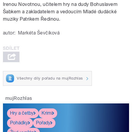
Irenou Novotnou, učitelem hry na dudy Bohuslavem
Šabkem a zakladatelem a vedoucím Mladé dudácké
muziky Patrikem Ředinou.
autor:
Markéta Ševčíková
Všechny díly pořadu na mujRozhlas
mujRozhlas
Hry a četby
Krimi
Pohádky
Pořady