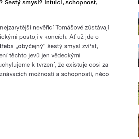
? Šestý smysl? Intuici, schopnost,
i nejzarytější nevěřící Tomášové zůstávají
ickými postoji v koncích. Ať už jde o
o třeba „obyčejný“ šestý smysl zvířat,
ení těchto jevů jen vědeckými
uchylujeme k tvrzení, že existuje cosi za
znávacích možností a schopností, něco