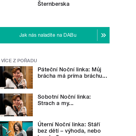
Šternberska
Jak nás naladíte na DABu
VÍCE Z POŘADU
Páteční Noční linka: Můj
brácha má príma bráchu...
Sobotní Noční linka:
Strach a my...
Úterní Noční linka: Stáří
bez dětí – výhoda, nebo