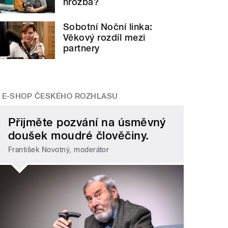
hrozba?
Sobotní Noční linka:
Věkový rozdíl mezi
partnery
E-SHOP ČESKÉHO ROZHLASU
Přijměte pozvání na úsměvný
doušek moudré člověčiny.
František Novotný, moderátor