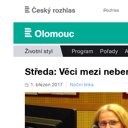
Přejít k hlavnímu obsahu
iRozhlas
Životní styl
Program
Pořady
A
Středa: Věci mezi nebe
1. březen 2017
Noční linka