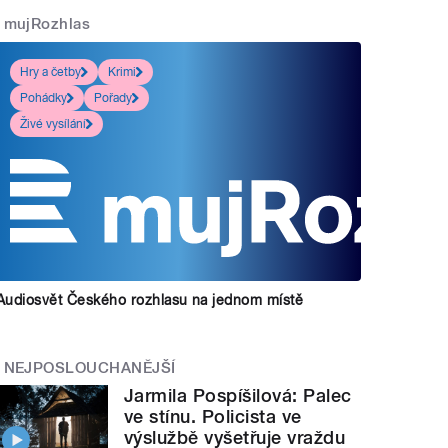
mujRozhlas
Hry a četby
Krimi
Pohádky
Pořady
Živé vysílání
Audiosvět Českého rozhlasu na jednom místě
NEJPOSLOUCHANĚJŠÍ
Jarmila Pospíšilová: Palec
ve stínu. Policista ve
výslužbě vyšetřuje vraždu