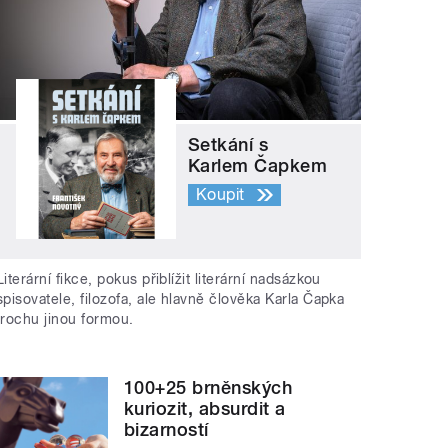
Setkání s
Karlem Čapkem
Koupit
Literární fikce, pokus přiblížit literární nadsázkou
spisovatele, filozofa, ale hlavně člověka Karla Čapka
trochu jinou formou.
100+25 brněnských
kuriozit, absurdit a
bizarností