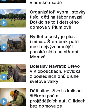
v horské osadě
Organizátoři vybrali stovky
tisíc, děti na tábor nevzali.
Dotklo se to i dětského
domova v Plumlově
Bydlet u cesty je plus
i mínus. Šternberk patří
mezi nejvýznamnější
panská sídla na střední
Moravě
Boleslav Navrátil: Dřevo
v Kloboučkách. Povídka
z posledních dnů druhé
světové války
Děti ulice: život s kulisou
štěkotu psů a
projíždějících aut. O lidech
bez domova ze