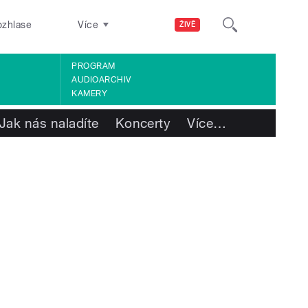
ozhlase
Více
ŽIVĚ
PROGRAM
AUDIOARCHIV
KAMERY
Jak nás naladíte
Koncerty
Více
…