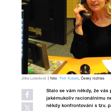
Jitka Lukešová
|
foto:
Petr Kubala
,
Český rozhlas
Stalo se vám někdy, že vás 
jakémukoliv racionálnímu n
někdy konfrontováni s tzv.