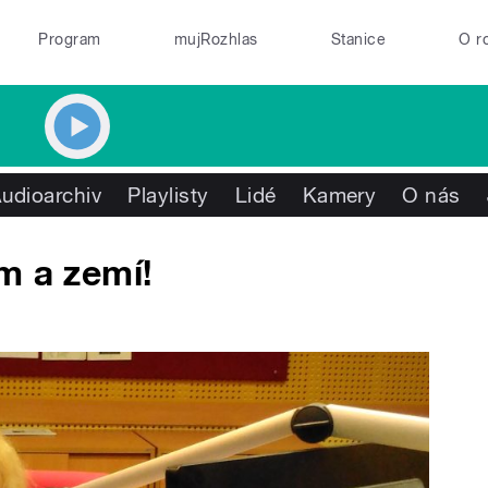
Program
mujRozhlas
Stanice
O r
udioarchiv
Playlisty
Lidé
Kamery
O nás
m a zemí!