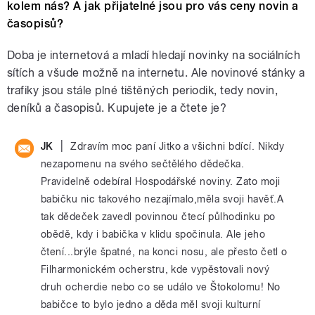
kolem nás? A jak přijatelné jsou pro vás ceny novin a
časopisů?
Doba je internetová a mladí hledají novinky na sociálních
sítích a všude možně na internetu. Ale novinové stánky a
trafiky jsou stále plné tištěných periodik, tedy novin,
deníků a časopisů. Kupujete je a čtete je?
|
JK
Zdravím moc paní Jitko a všichni bdící. Nikdy
nezapomenu na svého sečtělého dědečka.
Pravidelně odebíral Hospodářské noviny. Zato moji
babičku nic takového nezajímalo,měla svoji havěť.A
tak dědeček zavedl povinnou čtecí půlhodinku po
obědě, kdy i babička v klidu spočinula. Ale jeho
čtení...brýle špatné, na konci nosu, ale přesto četl o
Filharmonickém ocherstru, kde vypěstovali nový
druh ocherdie nebo co se událo ve Štokolomu! No
babičce to bylo jedno a děda měl svoji kulturní