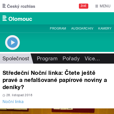
Přejít k hlavnímu obsahu
MENU
ŽIVĚ
PROGRAM
AUDIOARCHIV
KAMERY
Společnost
Program
Pořady
Více
…
Středeční Noční linka: Čtete ještě
pravé a nefalšované papírové noviny a
deníky?
28. listopad 2018
Noční linka