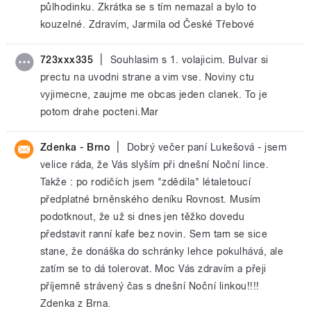
půlhodinku. Zkrátka se s tím nemazal a bylo to
kouzelné. Zdravím, Jarmila od České Třebové
|
723xxx335
Souhlasim s 1. volajicim. Bulvar si
prectu na uvodni strane a vim vse. Noviny ctu
vyjimecne, zaujme me obcas jeden clanek. To je
potom drahe pocteni.Mar
|
Zdenka - Brno
Dobrý večer paní Lukešová - jsem
velice ráda, že Vás slyším při dnešní Noční lince.
Takže : po rodičích jsem "zdědila" létaletoucí
předplatné brněnského deníku Rovnost. Musím
podotknout, že už si dnes jen těžko dovedu
představit ranní kafe bez novin. Sem tam se sice
stane, že donáška do schránky lehce pokulhává, ale
zatím se to dá tolerovat. Moc Vás zdravím a přeji
příjemně strávený čas s dnešní Noční linkou!!!!
Zdenka z Brna.