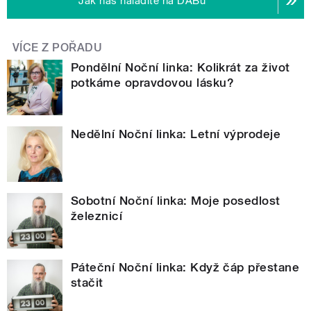
Jak nás naladíte na DABu
VÍCE Z POŘADU
Pondělní Noční linka: Kolikrát za život
potkáme opravdovou lásku?
Nedělní Noční linka: Letní výprodeje
Sobotní Noční linka: Moje posedlost
železnicí
Páteční Noční linka: Když čáp přestane
stačit