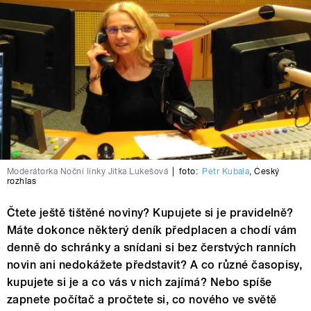
Moderátorka Noční linky Jitka Lukešová
|
foto:
Petr Kubala
,
Český
rozhlas
Čtete ještě tištěné noviny? Kupujete si je pravidelně?
Máte dokonce některý deník předplacen a chodí vám
denně do schránky a snídani si bez čerstvých ranních
novin ani nedokážete představit? A co různé časopisy,
kupujete si je a co vás v nich zajímá? Nebo spíše
zapnete počítač a pročtete si, co nového ve světě