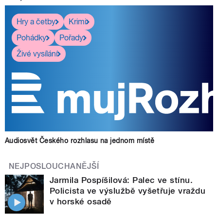
Hry a četby
Krimi
Pohádky
Pořady
Živé vysílání
Audiosvět Českého rozhlasu na jednom místě
NEJPOSLOUCHANĚJŠÍ
Jarmila Pospíšilová: Palec ve stínu.
Policista ve výslužbě vyšetřuje vraždu
v horské osadě