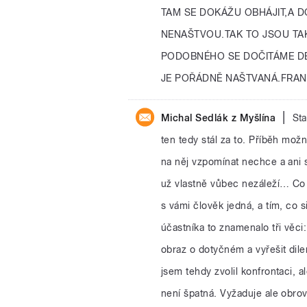
TAM SE DOKÁŽU OBHÁJIT,A D
NENAŠTVOU.TAK TO JSOU TA
PODOBNÉHO SE DOČITÁME DE
JE POŘÁDNĚ NAŠTVANÁ.FRANT
|
Michal Sedlák z Myšlína
Sta
ten tedy stál za to. Příběh mož
na něj vzpomínat nechce a ani s
už vlastně vůbec nezáleží… Co by
s vámi člověk jedná, a tím, co 
účastníka to znamenalo tři věci
obraz o dotyčném a vyřešit dil
jsem tehdy zvolil konfrontaci, a
není špatná. Vyžaduje ale obrov