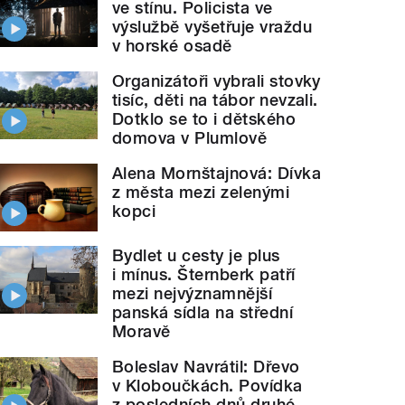
ve stínu. Policista ve
výslužbě vyšetřuje vraždu
v horské osadě
Organizátoři vybrali stovky
tisíc, děti na tábor nevzali.
Dotklo se to i dětského
domova v Plumlově
Alena Mornštajnová: Dívka
z města mezi zelenými
kopci
Bydlet u cesty je plus
i mínus. Šternberk patří
mezi nejvýznamnější
panská sídla na střední
Moravě
Boleslav Navrátil: Dřevo
v Kloboučkách. Povídka
z posledních dnů druhé