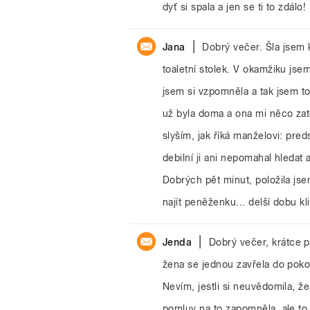
dyť si spala a jen se ti to zdálo!
|
Jana
Dobrý večer. Šla jsem
toaletní stolek. V okamžiku js
jsem si vzpomněla a tak jsem t
už byla doma a ona mi něco zat
slyším, jak říká manželovi: pred
debilní ji ani nepomahal hledat 
Dobrých pět minut, položila jsem
najít peněženku... delší dobu kl
|
Jenda
Dobrý večer, krátce p
žena se jednou zavřela do poko
Nevím, jestli si neuvědomila, ž
pomluv na to zapomněla, ale to 