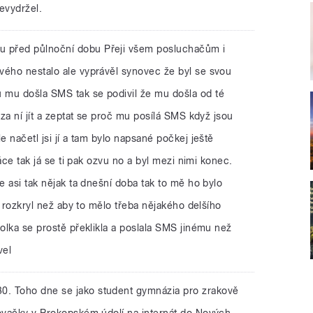
evydržel.
u před půlnoční dobu Přeji všem posluchačům i
vého nestalo ale vyprávěl synovec že byl se svou
 mu došla SMS tak se podivil že mu došla od té
 za ní jít a zeptat se proč mu posílá SMS když jsou
e načetl jsi jí a tam bylo napsané počkej ještě
ráce tak já se ti pak ozvu no a byl mezi nimi konec.
e asi tak nějak ta dnešní doba tak to mě ho bylo
le rozkryl než aby to mělo třeba nějakého delšího
Holka se prostě překlikla a poslala SMS jinému než
vel
:30. Toho dne se jako student gymnázia pro zrakově
lovačky v Prokopském údolí na internát do Nových