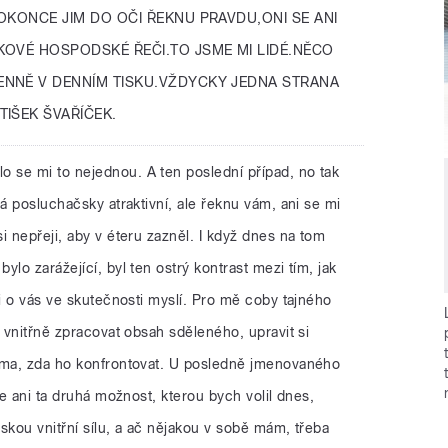
OKONCE JIM DO OČI ŘEKNU PRAVDU,ONI SE ANI
KOVÉ HOSPODSKÉ ŘEČI.TO JSME MI LIDÉ.NĚCO
NNĚ V DENNÍM TISKU.VŽDYCKY JEDNA STRANA
IŠEK ŠVAŘÍČEK.
lo se mi to nejednou. A ten poslední případ, no tak
ná posluchačsky atraktivní, ale řeknu vám, ani se mi
i nepřeji, aby v éteru zazněl. I když dnes na tom
lo zarážející, byl ten ostrý kontrast mezi tím, jak
si o vás ve skutečnosti myslí. Pro mě coby tajného
: vnitřně zpracovat obsah sděleného, upravit si
ema, zda ho konfrontovat. U posledně jmenovaného
le ani ta druhá možnost, kterou bych volil dnes,
skou vnitřní sílu, a ač nějakou v sobě mám, třeba