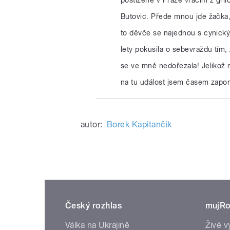
Butovic. Přede mnou jde žačka, 
to děvče se najednou s cynický
lety pokusila o sebevraždu tím,
se ve mně nedořezala! Jelikož n
na tu událost jsem časem zapo
autor:
Borek Kapitančik
Český rozhlas
mujRo
Válka na Ukrajině
Živé v