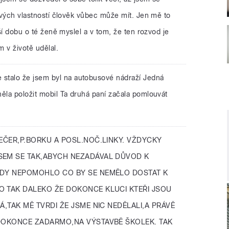
mavých vlastností člověk vůbec může mít. Jen mě to
lší dobu o té ženě myslel a v tom, že ten rozvod je
m v životě udělal.
 stalo že jsem byl na autobusové nádraží Jedná
ěla položit mobil Ta druhá paní začala pomlouvát
EČER,P.BORKU A POSL.NOČ.LINKY. VŽDYCKY
SEM SE TAK,ABYCH NEZADÁVAL DŮVOD K
KDY NEPOMOHLO CO BY SE NEMĚLO DOSTAT K
O TAK DALEKO ŽE DOKONCE KLUCI KTEŘI JSOU
Á,TAK MĚ TVRDI ŽE JSME NIC NEDĚLALI,A PRÁVĚ
 DOKONCE ZADARMO,NA VÝSTAVBĚ ŠKOLEK. TAK