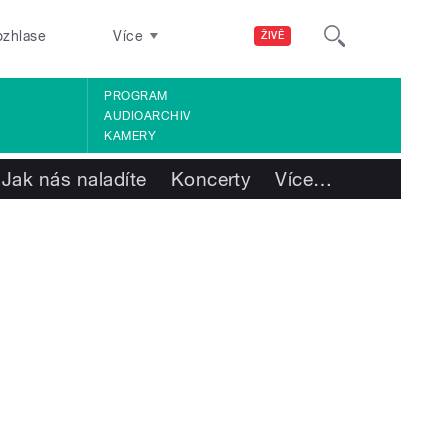
ozhlase
Více
ŽIVĚ
PROGRAM
AUDIOARCHIV
KAMERY
Jak nás naladíte
Koncerty
Více
…