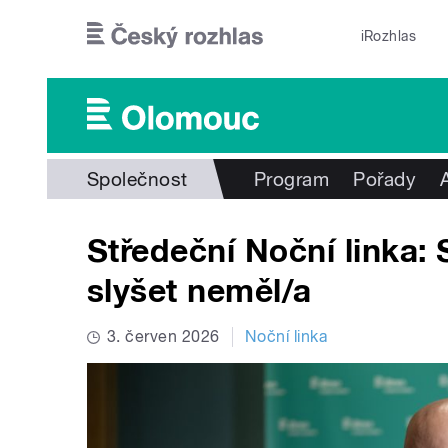
Přejít k hlavnímu obsahu
iRozhlas
Společnost
Program
Pořady
Středeční Noční linka: 
slyšet neměl/a
3. červen 2026
Noční linka