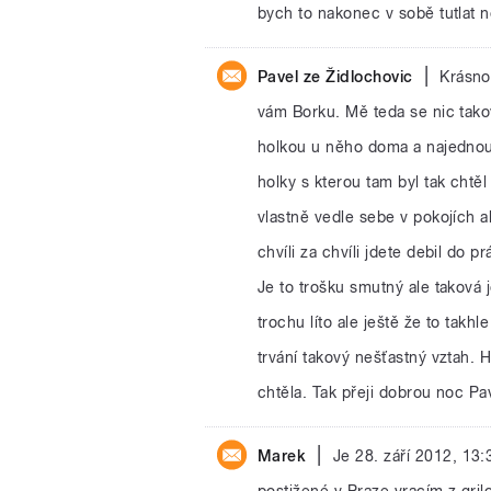
bych to nakonec v sobě tutlat n
|
Pavel ze Židlochovic
Krásno
vám Borku. Mě teda se nic tako
holkou u něho doma a najednou
holky s kterou tam byl tak chtěl
vlastně vedle sebe v pokojích al
chvíli za chvíli jdete debil do p
Je to trošku smutný ale taková j
trochu líto ale ještě že to takh
trvání takový nešťastný vztah. 
chtěla. Tak přeji dobrou noc Pa
|
Marek
Je 28. září 2012, 13
postižené v Praze vracím z gri