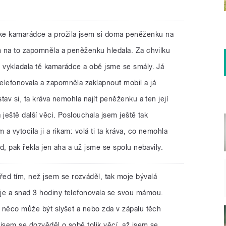
 ke kamarádce a prožila jsem si doma peněženku na
em na to zapomněla a peněženku hledala. Za chvilku
o vykladala tě kamarádce a obě jsme se smály. Já
elefonovala a zapomněla zaklapnout mobil a já
stav si, ta kráva nemohla najít peněženku a ten její
a ještě další věci. Poslouchala jsem ještě tak
 a vytocila ji a rikam: volá ti ta kráva, co nemohla
id, pak řekla jen aha a už jsme se spolu nebavily.
řed tím, než jsem se rozváděl, tak moje bývalá
je a snad 3 hodiny telefonovala se svou mámou.
e něco může být slyšet a nebo zda v zápalu těch
jsem se dozvěděl o sobě tolik věcí, až jsem se