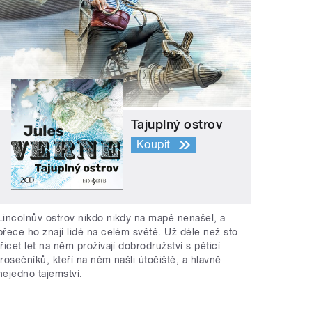
Tajuplný ostrov
Koupit
Lincolnův ostrov nikdo nikdy na mapě nenašel, a
přece ho znají lidé na celém světě. Už déle než sto
třicet let na něm prožívají dobrodružství s pěticí
trosečníků, kteří na něm našli útočiště, a hlavně
nejedno tajemství.