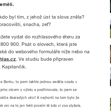
neměli.
 kdo byl tím, z jehož úst ta slova zněla?
racovišti, snacha, zeť?
ůžete vydat do rozhlasového éteru za
800 900. Psát o slovech, která jste
 také do webového formuláře níže nebo na
hlas.cz
. Ve studiu bude připraven
 Kapitančik.
e Borku, to jsem takhle jednou seděla vzadu v
a jeho otcem z výletu a podřimovala, to jsem se
diče škaredých věcí! A nejhorší na tom bylo že
k oni na to jen řekli prosím tě kdo ví cos slyšela,