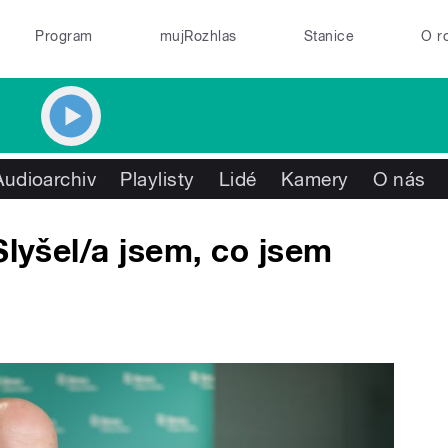
Program
mujRozhlas
Stanice
O r
Audioarchiv
Playlisty
Lidé
Kamery
O nás
Slyšel/a jsem, co jsem