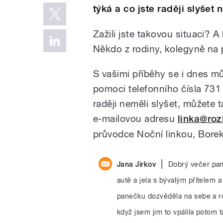
týká a co jste raději slyšet 
Zažili jste takovou situaci? A
Někdo z rodiny, kolegyně na p
S vašimi příběhy se i dnes m
pomoci telefonního čísla 731 
raději neměli slyšet, můžete
e-mailovou adresu
linka@roz
průvodce Noční linkou, Borek
|
Jana Jirkov
Dobrý večer pan
autě a jela s bývalým přítelem 
panečku dozvěděla na sebe a ro
když jsem jim to vpálila potom ta