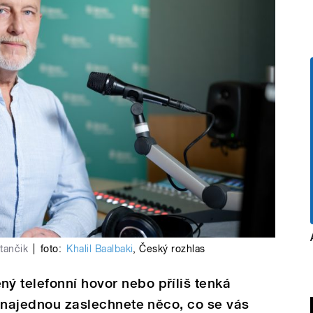
tančik
|
foto:
Khalil Baalbaki
,
Český rozhlas
ý telefonní hovor nebo příliš tenká
 A najednou zaslechnete něco, co se vás