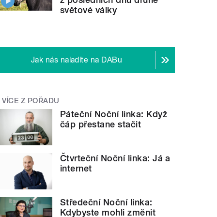
světové války
Jak nás naladíte na DABu
VÍCE Z POŘADU
Páteční Noční linka: Když
čáp přestane stačit
Čtvrteční Noční linka: Já a
internet
Středeční Noční linka:
Kdybyste mohli změnit