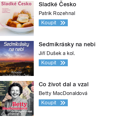
Sladké Česko
Patrik Rozehnal
Koupit
Sedmikrásky na nebi
Jiří Dušek a kol.
Koupit
Co život dal a vzal
Betty MacDonaldová
Koupit