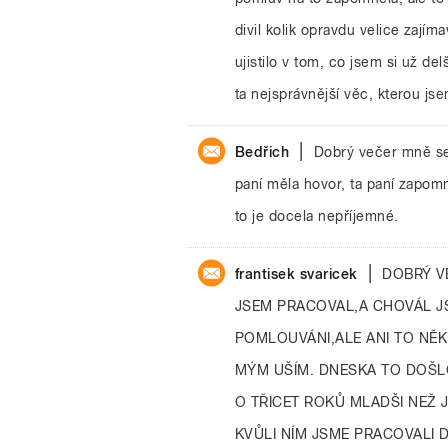
divil kolik opravdu velice zají
ujistilo v tom, co jsem si už de
ta nejsprávnější věc, kterou jse
|
Bedřich
Dobrý večer mně se
paní měla hovor, ta paní zapomn
to je docela nepříjemné.
|
frantisek svaricek
DOBRÝ V
JSEM PRACOVAL,A CHOVÁL J
POMLOUVÁNI,ALE ANI TO NĚ
MÝM UŠÍM. DNESKA TO DOŠL
O TŘICET ROKŮ MLADŠI NEŽ J
KVŮLI NÍM JSME PRACOVALI