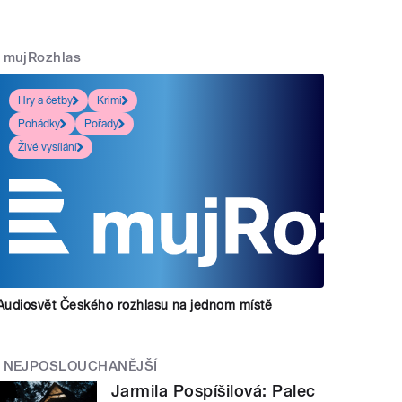
mujRozhlas
Hry a četby
Krimi
Pohádky
Pořady
Živé vysílání
Audiosvět Českého rozhlasu na jednom místě
NEJPOSLOUCHANĚJŠÍ
Jarmila Pospíšilová: Palec