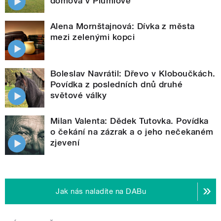
domova v Plumlově
Alena Mornštajnová: Dívka z města
mezi zelenými kopci
Boleslav Navrátil: Dřevo v Kloboučkách.
Povídka z posledních dnů druhé
světové války
Milan Valenta: Dědek Tutovka. Povídka
o čekání na zázrak a o jeho nečekaném
zjevení
Jak nás naladíte na DABu