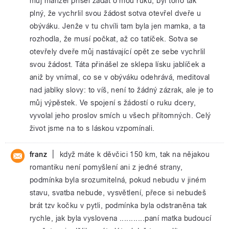
můj manžel přišel žádat o mou ruku, byl toho tak
plný, že vychrlil svou žádost sotva otevřel dveře u
obýváku. Jenže v tu chvíli tam byla jen mamka, a ta
rozhodla, že musí počkat, až co tatíček. Sotva se
otevřely dveře můj nastávající opět ze sebe vychrlil
svou žádost. Táta přinášel ze sklepa lísku jablíček a
aniž by vnímal, co se v obýváku odehrává, meditoval
nad jablky slovy: to víš, není to žádný zázrak, ale je to
můj výpěstek. Ve spojení s žádostí o ruku dcery,
vyvolal jeho proslov smích u všech přítomných. Celý
život jsme na to s láskou vzpomínali.
|
franz
když máte k děvčici 150 km, tak na nějakou
romantiku není pomyšlení ani z jedné strany,
podmínka byla srozumitelná, pokud nebudu v jiném
stavu, svatba nebude, vysvětlení, přece si nebudeš
brát tzv kočku v pytli, podmínka byla odstraněna tak
rychle, jak byla vyslovena ...........paní matka budoucí