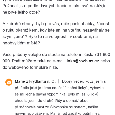
Požádali jste podle dávných tradic o ruku své nastávjící
nejprve jejího otce?
A z druhé strany: byla pro vás, milé posluchačky, žádost
o ruku okamžikem, kdy jste ani na vteřinu nezaváhaly se
svým „ano”? Bylo to na veřejnosti, v soukromí, na
neobvyklém místě?
Vaše příběhy volejte do studia na telefonní číslo 731 800
900. Psát můžete také na e-mail
linka@rozhlas.cz
nebo
do webového formuláře níže.
|
Marie z Frýdlantu n. O.
Dobrý večer, když jsem si
přečetla jaké je téma dnešní " noční linky", vybavila
se mi jedna dávná vzpomínka. Bylo mi asi 8 roků,
chodila jsem do druhé třídy a do naší obce
přistěhovala paní ze Slovenska se synem, našim
novým spolužákem. Marián od začátku patřil mezi