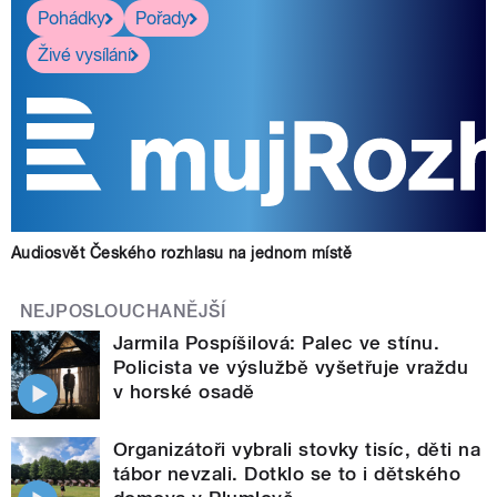
Pohádky
Pořady
Živé vysílání
Audiosvět Českého rozhlasu na jednom místě
NEJPOSLOUCHANĚJŠÍ
Jarmila Pospíšilová: Palec ve stínu.
Policista ve výslužbě vyšetřuje vraždu
v horské osadě
Organizátoři vybrali stovky tisíc, děti na
tábor nevzali. Dotklo se to i dětského