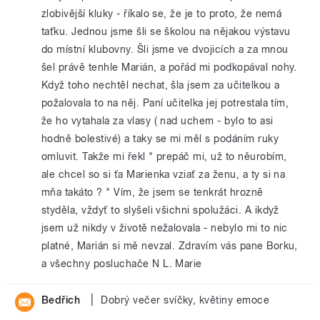
zlobivější kluky - říkalo se, že je to proto, že nemá
taťku. Jednou jsme šli se školou na nějakou výstavu
do místní klubovny. Šli jsme ve dvojicích a za mnou
šel právě tenhle Marián, a pořád mi podkopával nohy.
Když toho nechtěl nechat, šla jsem za učitelkou a
požalovala to na něj. Paní učitelka jej potrestala tím,
že ho vytahala za vlasy ( nad uchem - bylo to asi
hodně bolestivé) a taky se mi měl s podáním ruky
omluvit. Takže mi řekl " prepáč mi, už to něurobím,
ale chcel so si ťa Marienka vziať za ženu, a ty si na
mňa takáto ? " Vím, že jsem se tenkrát hrozně
styděla, vždyť to slyšeli všichni spolužáci. A ikdyž
jsem už nikdy v životě nežalovala - nebylo mi to nic
platné, Marián si mě nevzal. Zdravím vás pane Borku,
a všechny posluchače N L. Marie
|
Bedřich
Dobrý večer svíčky, květiny emoce