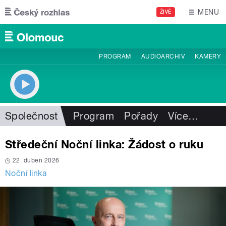
Přejít k hlavnímu obsahu
MENU
ŽIVĚ
PROGRAM
AUDIOARCHIV
KAMERY
Společnost
Program
Pořady
Více
…
Středeční Noční linka: Žádost o ruku
22. duben 2026
Noční linka