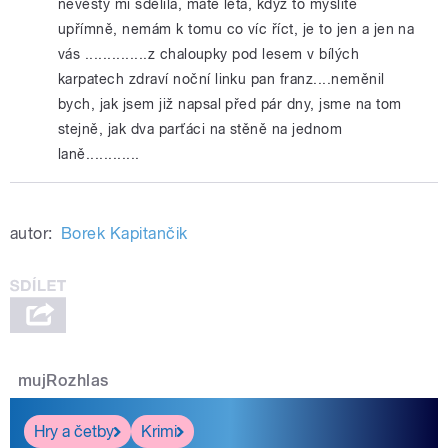
nevěsty mi sdělila, máte léta, když to myslíte
upřímně, nemám k tomu co víc říct, je to jen a jen na
vás ..............z chaloupky pod lesem v bílých
karpatech zdraví noční linku pan franz....neměnil
bych, jak jsem již napsal před pár dny, jsme na tom
stejně, jak dva parťáci na stěně na jednom
laně............
autor:
Borek Kapitančik
mujRozhlas
Hry a četby
Krimi