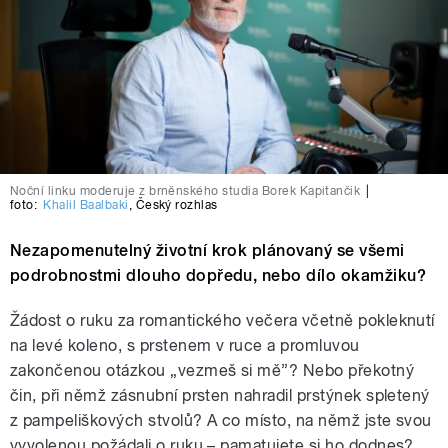
Noční linku moderuje z brněnského studia Borek Kapitančik
|
foto:
Khalil Baalbaki
,
Český rozhlas
Nezapomenutelný životní krok plánovaný se všemi
podrobnostmi dlouho dopředu, nebo dílo okamžiku?
Žádost o ruku za romantického večera včetně pokleknutí
na levé koleno, s prstenem v ruce a promluvou
zakončenou otázkou „vezmeš si mě”? Nebo překotný
čin, při němž zásnubní prsten nahradil prstýnek spletený
z pampeliškových stvolů? A co místo, na němž jste svou
vyvolenou požádali o ruku – pamatujete si ho dodnes?