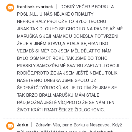
|
frantisek svaricek
DOBRÝ VEČER P.BORKU A
POSL.N.L. U NÁS NĚJAKÉ OFICIALITY
NEPROBÍHALY,PROTOŽE TO BYLO TROCHU
JINAK.TAK DLOUHO SE CHODILO NA RANDE,AŽ MĚ
MARUŠKA S JEJI MAMKOU DONESLA POTVRZENI
ŽE JE V JINÉM STAVU,A PTALA SE,FRANTIKO
VEZMEŠ SI MĚ? CO JSEM MĚL DĚLAT.TO NÁM
BYLO OSMNÁCT ROKŮ,TAK JSME DO TOHO
PRASKLY.SAMOZŘEJMĚ SVATBU ZAPLATILI OBOJI
RODIČE,PROTO ŽE JÁ JSEM JEŠTĚ NEMĚL TOLIK
NAŠETŘENO.DNESKA JSME SPOLU UŽ
ŠEDESÁTČTYŘI ROKŮ,ASI JE TO TÍM ŽE JSME SE
TAK BRZO BRALI.MARUŠKU MÁM STÁLE
RÁD,MOŽNÁ JEŠTĚ VÍC,PROTO ŽE SE NÁM TEN
ŽIVOT KRÁTI.FRANTIŠEK ZE ŽIDLOCHOVIC.
|
Jarka
Zdravím Vás, pane Borku a Nespavce. Když