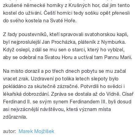
zkušené německé horníky z Krušných hor, dal jim tento
kostel do užívání. Čeští horníci tedy sošku opět přenesli
do svého kostela na Svaté Hoře.
Z řady poustevníků, kteří spravovali svatohorskou kapli,
byl nejproslulejší Jan Procházka, pláteník z Nymburka.
Když oslepl, zdál se mu sen o starci, který ho vybízel,
aby se odebral na Svatou Horu a uctíval tam Pannu Marii.
Na místo dorazil a po třech dnech pobytu se mu začal
vracet zrak. Uzdravení po tolika letech slepoty bylo
pokládáno za skutečně zázračné. Potvrdili ho svědci i
lékařská dobrozdání. Zpráva se dostala až do Vídně. Císař
Ferdinand II. se svým synem Ferdinandem III. byli dosud
asi nejvzácnější návštěvou, která význam místa
zdůraznila.
autor:
Marek Mojžíšek