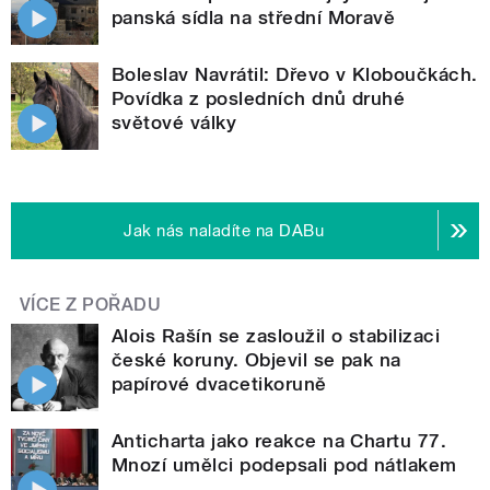
panská sídla na střední Moravě
Boleslav Navrátil: Dřevo v Kloboučkách.
Povídka z posledních dnů druhé
světové války
Jak nás naladíte na DABu
VÍCE Z POŘADU
Alois Rašín se zasloužil o stabilizaci
české koruny. Objevil se pak na
papírové dvacetikoruně
Anticharta jako reakce na Chartu 77.
Mnozí umělci podepsali pod nátlakem