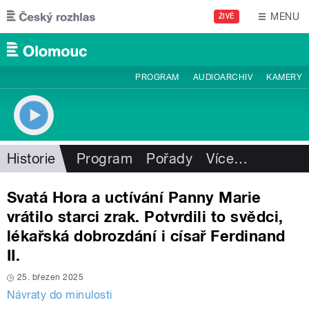
Přejít k hlavnímu obsahu
MENU
ŽIVĚ
PROGRAM
AUDIOARCHIV
KAMERY
Historie
Program
Pořady
Více
…
Svatá Hora a uctívání Panny Marie
vrátilo starci zrak. Potvrdili to svědci,
lékařská dobrozdání i císař Ferdinand
II.
25. březen 2025
Návraty do minulosti