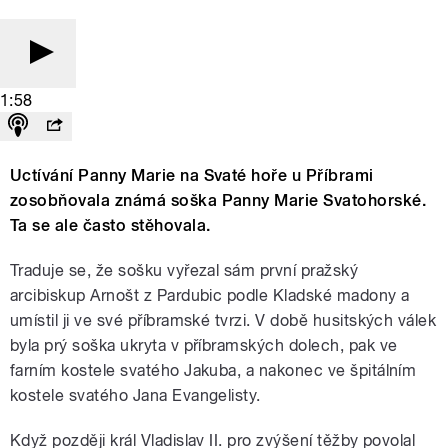
1:58
Uctívání Panny Marie na Svaté hoře u Příbrami
zosobňovala známá soška Panny Marie Svatohorské.
Ta se ale často stěhovala.
Traduje se, že sošku vyřezal sám první pražský
arcibiskup Arnošt z Pardubic podle Kladské madony a
umístil ji ve své příbramské tvrzi. V době husitských válek
byla prý soška ukryta v příbramských dolech, pak ve
farním kostele svatého Jakuba, a nakonec ve špitálním
kostele svatého Jana Evangelisty.
Když později král Vladislav II. pro zvýšení těžby povolal