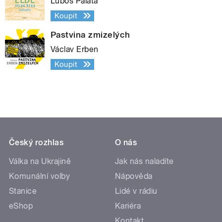
Luboš Palata
Koupit
Pastvina zmizelých
Václav Erben
Koupit
Český rozhlas
O nás
Válka na Ukrajině
Jak nás naladíte
Komunální volby
Nápověda
Stanice
Lidé v rádiu
eShop
Kariéra
Kontakt