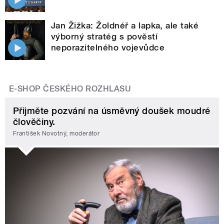
Jan Žižka: Žoldnéř a lapka, ale také
výborný stratég s pověstí
neporazitelného vojevůdce
E-SHOP ČESKÉHO ROZHLASU
Přijměte pozvání na úsměvný doušek moudré
člověčiny.
František Novotný, moderátor