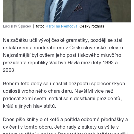
Ladislav Špaček
|
foto:
Karolína Němcová
,
Český rozhlas
Na začátku učil vývoj české gramatiky, později se stal
redaktorem a moderátorem v Československé televizi.
Nejznámější byl ovšem jeho post tiskového mluvčího
prezidenta republiky Václava Havla mezi lety 1992 a
2003.
Během této doby se účastnil bezpočtu společenských
událostí vrcholného charakteru. Navštívil více než
padesát zemí světa, setkal se s desítkami prezidentů,
králů a jiných hlav států.
Dnes píše knihy o etiketě a pořádá odborné přednášky a
cvičení v tomto oboru. Jeho rady z etikety uslyšíte v