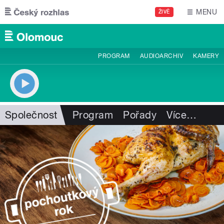
Přejít k hlavnímu obsahu
MENU
ŽIVĚ
PROGRAM
AUDIOARCHIV
KAMERY
Společnost
Program
Pořady
Více
…