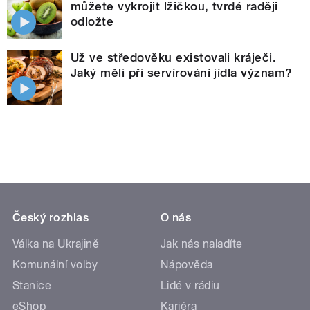
můžete vykrojit lžičkou, tvrdé raději
odložte
Už ve středověku existovali kráječi.
Jaký měli při servírování jídla význam?
Český rozhlas
O nás
Válka na Ukrajině
Jak nás naladíte
Komunální volby
Nápověda
Stanice
Lidé v rádiu
eShop
Kariéra