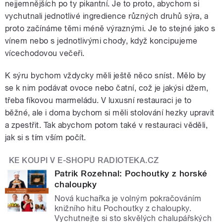
nejjemnějších po ty pikantní. Je to proto, abychom si
vychutnali jednotlivé ingredience různých druhů sýra, a
proto začínáme těmi méně výraznými. Je to stejné jako s
vínem nebo s jednotlivými chody, když koncipujeme
vícechodovou večeři.
K sýru bychom vždycky měli ještě něco sníst. Mělo by
se k nim podávat ovoce nebo čatní, což je jakýsi džem,
třeba fíkovou marmeládu. V luxusní restauraci je to
běžné, ale i doma bychom si měli stolování hezky upravit
a zpestřit. Tak abychom potom také v restauraci věděli,
jak si s tím vším počít.
KE KOUPI V E-SHOPU RADIOTEKA.CZ
Patrik Rozehnal: Pochoutky z horské
chaloupky
Nová kuchařka je volným pokračováním
knižního hitu Pochoutky z chaloupky.
Vychutnejte si sto skvělých chalupářských