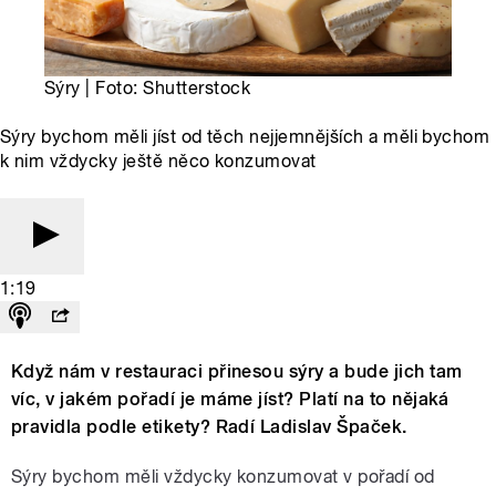
Sýry | Foto: Shutterstock
Sýry bychom měli jíst od těch nejjemnějších a měli bychom
k nim vždycky ještě něco konzumovat
1:19
Když nám v restauraci přinesou sýry a bude jich tam
víc, v jakém pořadí je máme jíst? Platí na to nějaká
pravidla podle etikety? Radí Ladislav Špaček.
Sýry bychom měli vždycky konzumovat v pořadí od