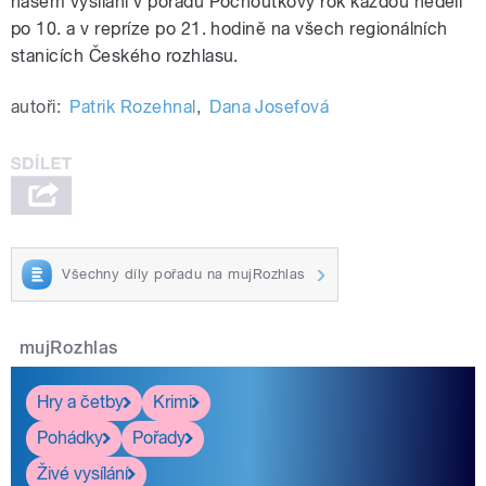
našem vysílání v pořadu Pochoutkový rok každou neděli
po 10. a v repríze po 21. hodině na všech regionálních
stanicích Českého rozhlasu.
autoři:
Patrik Rozehnal
,
Dana Josefová
Všechny díly pořadu na mujRozhlas
mujRozhlas
Hry a četby
Krimi
Pohádky
Pořady
Živé vysílání