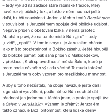
– tedy výklad na základě staré rabínské tradice, který
nově rozvíjí biblický text, a takto v něm nachází ještě
další, hlubší souvislosti. Jeden z těchto textů
Berešit raba
v souvislosti s Jeruzalémem spojuje dvě biblické události.
Nejprve příběh o obětování Izáka, v němž praotec
Abrahám praví, že na tomto místě Bůh „jire“ – tedy
„uvidí“, „opatří“. V tomto smyslu je Jeruzalém chápán
jako místo prozřetelnosti a Božího zásahu. Ještě hlouběji
do biblické paměti pak sahá příběh o Malkicedekovi,
v překladu „Králi spravedlnosti“ města Šalem, které je
proto podle dávného výkladu včetně Talmudu totožné
s Jeruzalémem coby vzorem pro mezilidskou mravnost.
A aby u toho nezůstalo, na oboje navazuje ještě další
legendární vysvětlení, podle něhož Bůh nechtěl dát
přednost jen jednomu z těchto jmen, a proto je spojil:
jire
a
Šalem
v
Jerušalajim
. Význam je zřejmý: Jeruzalém
takto označuje Boží přítomnost, která lidské dějiny