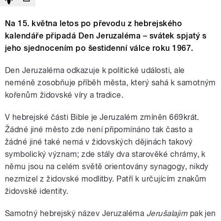
Na 15. května letos po převodu z hebrejského
kalendáře připadá Den Jeruzaléma – svátek spjatý s
jeho sjednocením po šestidenní válce roku 1967.
Den Jeruzaléma odkazuje k politické události, ale
neméně zosobňuje příběh města, který sahá k samotným
kořenům židovské víry a tradice.
V hebrejské části Bible je Jeruzalém zmíněn 669krát.
Žádné jiné město zde není připomínáno tak často a
žádné jiné také nemá v židovských dějinách takový
symbolický význam; zde stály dva starověké chrámy, k
němu jsou na celém světě orientovány synagogy, nikdy
nezmizel z židovské modlitby. Patří k určujícím znakům
židovské identity.
Samotný hebrejský název Jeruzaléma
Jerušalajim
pak jen