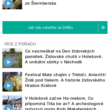
ze Šternberska
Jak nás naladíte na DABu
VÍCE Z POŘADU
Co nezmeškat na Den židovských
památek. Židovské chutě v Holešově.
A unikátní sbírky v Náchodě
Festival Male chajim v Třebíči. Američtí
Židé pod tlakem. A historie židovského
Hradce Králové
V Holešově začne Ha-makom. Co
připomíná Tiša be av? A archeologové
potvrzují popis Knih Makabejských