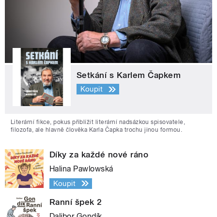
Setkání s Karlem Čapkem
Koupit
Literární fikce, pokus přiblížit literární nadsázkou spisovatele,
filozofa, ale hlavně člověka Karla Čapka trochu jinou formou.
Díky za každé nové ráno
Halina Pawlowská
Koupit
Ranní špek 2
Dalibor Gondík