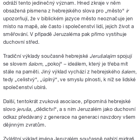
odráží tento jedinečný význam. Hned zkraje v něm
obsažená písmena z hebrejského slova pro „město“
ir
upozorňují, že v biblickém jazyce město neoznačuje jen
místo na mapě, ale často i společenství lidí, jejich život a
směřování. V případě Jeruzaléma pak přímo vystihuje
duchovní střed.
Tradiční výklady současně hebrejské
Jerušalajim
spojují
se slovem
šalom
, „pokoj“ – ideálem, který je třeba mít
stále na paměti. Jiný výklad vychází z hebrejského
šalem
,
tedy „celistvý“, „úplný“, ve smyslu plnosti, k níž se lidské
společenství ubírá.
Další, tentokrát zvuková asociace, připomíná hebrejské
slovo
jeruša,
„dědictví“, a s ním Jeruzalém jako duchovní
odkaz předávaný z generace na generaci navzdory všem
dějinným zvratům.
Zvláštní výklad jména Jeruzalém současně nabízí midraš