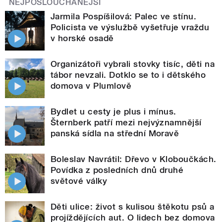
NEJPOSLOUCHANĚJŠÍ
Jarmila Pospíšilová: Palec ve stínu.
Policista ve výslužbě vyšetřuje vraždu
v horské osadě
Organizátoři vybrali stovky tisíc, děti na
tábor nevzali. Dotklo se to i dětského
domova v Plumlově
Bydlet u cesty je plus i mínus.
Šternberk patří mezi nejvýznamnější
panská sídla na střední Moravě
Boleslav Navrátil: Dřevo v Kloboučkách.
Povídka z posledních dnů druhé
světové války
Děti ulice: život s kulisou štěkotu psů a
projíždějících aut. O lidech bez domova