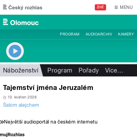
Přejít k hlavnímu obsahu
MENU
ŽIVĚ
PROGRAM
AUDIOARCHIV
KAMERY
Náboženství
Program
Pořady
Více
…
Tajemství jména Jeruzalém
10. květen 2026
Šalom alejchem
Největší audioportál na českém internetu