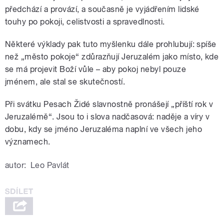
předchází a provází, a současně je vyjádřením lidské
touhy po pokoji, celistvosti a spravedlnosti.
Některé výklady pak tuto myšlenku dále prohlubují: spíše
než „město pokoje“ zdůrazňují Jeruzalém jako místo, kde
se má projevit Boží vůle – aby pokoj nebyl pouze
jménem, ale stal se skutečností.
Při svátku Pesach Židé slavnostně pronášejí „příští rok v
Jeruzalémě“. Jsou to i slova nadčasová: naděje a víry v
dobu, kdy se jméno Jeruzaléma naplní ve všech jeho
významech.
autor:
Leo Pavlát