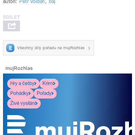
autoři:
Petr Voldán
,
baj
Všechny díly pořadu na mujRozhlas
mujRozhlas
Hry a četby
Krimi
Pohádky
Pořady
Živé vysílání