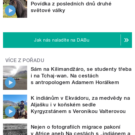
Povídka z posledních dnů druhé
světové války
Jak nás naladíte na DABu
VÍCE Z POŘADU
Sám na Kilimandžáro, se studenty třeba
i na Tchaj-wan. Na cestách
s antropologem Adamem Horálkem
K indiánům v Ekvádoru, za medvědy na
Aljašku i v koňském sedle
Kyrgyzstánem s Veronikou Valterovou
Nejen o fotografiích migrace pakoní
v Africe aneb Na cestách s „indiánem a