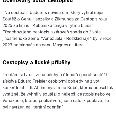
Oceňovaný autor cestopisů
“Na cestách” budete s novinářem, který vyhrál nejen
Soutěž o Cenu Hanzelky a Zikmunda za Cestopis roku
2025 za knihu “Kubánské tango v rytmu blues”.
Předchozí jeho cestopis a zároveň sonda do života
jihoamerické země “Venezuela - Rozklad ráje” byl v roce
2023 nominován na cenu Magnesia Litera.
Cestopisy a lidské příběhy
Troufám si tvrdit, že úspěchy u čtenářů i porot soutěží
získává Eduard Freisler osobitými pohledy na život
konkrétních lidí. Ať tím myslím na Kubě, kterou popsal tak
výstižně, že vyhrál v soutěži o nejlepší cestopis nebo ve
Venezuele, kterou přiblížil veřejnosti natolik poutavě, že
byl navržen na literární ocenění.