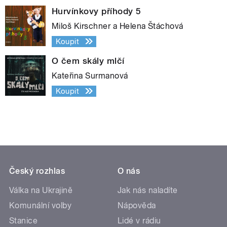
Hurvínkovy příhody 5
Miloš Kirschner a Helena Štáchová
Koupit
O čem skály mlčí
Kateřina Surmanová
Koupit
Český rozhlas
O nás
Válka na Ukrajině
Jak nás naladíte
Komunální volby
Nápověda
Stanice
Lidé v rádiu