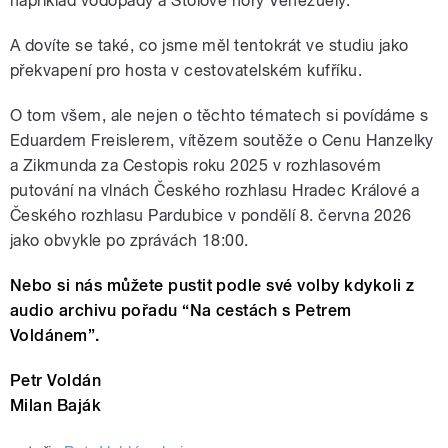
například vodopády a Stolové hory Venezuely.
A dovíte se také, co jsme měl tentokrát ve studiu jako
překvapení pro hosta v cestovatelském kufříku.
O tom všem, ale nejen o těchto tématech si povídáme s
Eduardem Freislerem, vítězem soutěže o Cenu Hanzelky
a Zikmunda za Cestopis roku 2025 v rozhlasovém
putování na vlnách Českého rozhlasu Hradec Králové a
Českého rozhlasu Pardubice v pondělí 8. června 2026
jako obvykle po zprávách 18:00.
Nebo si nás můžete pustit podle své volby kdykoli z
audio archivu pořadu “Na cestách s Petrem
Voldánem”.
Petr Voldán
Milan Baják