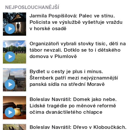
NEJPOSLOUCHANĚJŠÍ
Jarmila Pospíšilová: Palec ve stínu.
Policista ve výslužbě vyšetřuje vraždu
v horské osadě
Organizátoři vybrali stovky tisíc, děti na
tábor nevzali. Dotklo se to i dětského
domova v Plumlově
Bydlet u cesty je plus i mínus.
Šternberk patří mezi nejvýznamnější
panská sídla na střední Moravě
Boleslav Navrátil: Domek jako nebe.
Lidské tragédie po měnové reformě
očima dvanáctiletého chlapce
Boleslav Navrátil: Dřevo v Kloboučkách.