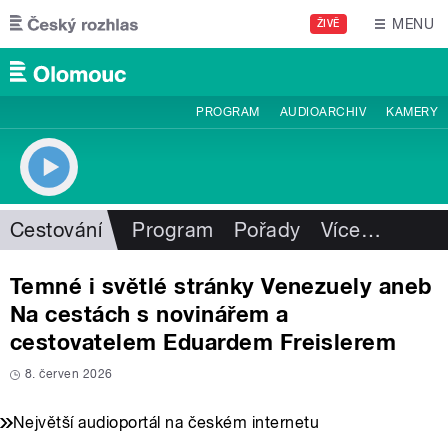
Přejít k hlavnímu obsahu
MENU
ŽIVĚ
PROGRAM
AUDIOARCHIV
KAMERY
Cestování
Program
Pořady
Více
…
Temné i světlé stránky Venezuely aneb
Na cestách s novinářem a
cestovatelem Eduardem Freislerem
8. červen 2026
Největší audioportál na českém internetu