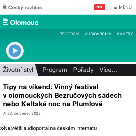
Přejít k hlavnímu obsahu
MENU
ŽIVĚ
PROGRAM
AUDIOARCHIV
KAMERY
Životní styl
Program
Pořady
Více
…
Tipy na víkend: Vinný festival
v olomouckých Bezručových sadech
nebo Keltská noc na Plumlově
22. červenec 2022
Největší audioportál na českém internetu