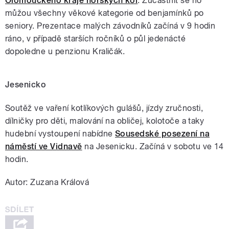
Olomouckého kraje horských kol
. Zúčastnit se ho
můžou všechny věkové kategorie od benjamínků po
seniory. Prezentace malých závodníků začíná v 9 hodin
ráno, v případě starších ročníků o půl jedenácté
dopoledne u penzionu Kraličák.
Jesenicko
Soutěž ve vaření kotlíkových gulášů, jízdy zručnosti,
dílničky pro děti, malování na obličej, kolotoče a taky
hudební vystoupení nabídne
Sousedské posezení na
náměstí ve Vidnavě
na Jesenicku. Začíná v sobotu ve 14
hodin.
Autor: Zuzana Králová