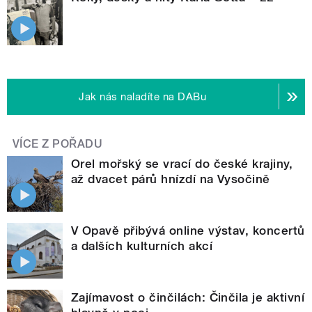
Jak nás naladíte na DABu
VÍCE Z POŘADU
Orel mořský se vrací do české krajiny,
až dvacet párů hnízdí na Vysočině
V Opavě přibývá online výstav, koncertů
a dalších kulturních akcí
Zajímavost o činčilách: Činčila je aktivní