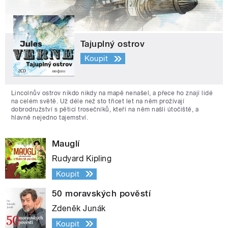
Tajuplný ostrov
Koupit
Lincolnův ostrov nikdo nikdy na mapě nenašel, a přece ho znají lidé
na celém světě. Už déle než sto třicet let na něm prožívají
dobrodružství s pěticí trosečníků, kteří na něm našli útočiště, a
hlavně nejedno tajemství.
Mauglí
Rudyard Kipling
Koupit
50 moravských pověstí
Zdeněk Junák
Koupit