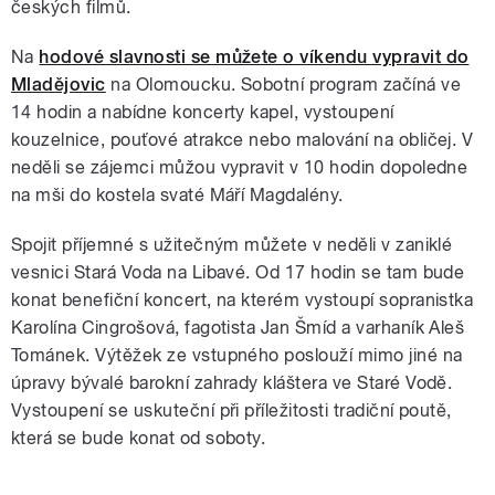
českých filmů.
Na
hodové slavnosti se můžete o víkendu vypravit do
Mladějovic
na Olomoucku. Sobotní program začíná ve
14 hodin a nabídne koncerty kapel, vystoupení
kouzelnice, pouťové atrakce nebo malování na obličej. V
neděli se zájemci můžou vypravit v 10 hodin dopoledne
na mši do kostela svaté Máří Magdalény.
Spojit příjemné s užitečným můžete v neděli v zaniklé
vesnici Stará Voda na Libavé. Od 17 hodin se tam bude
konat benefiční koncert, na kterém vystoupí sopranistka
Karolína Cingrošová, fagotista Jan Šmíd a varhaník Aleš
Tománek. Výtěžek ze vstupného poslouží mimo jiné na
úpravy bývalé barokní zahrady kláštera ve Staré Vodě.
Vystoupení se uskuteční při příležitosti tradiční poutě,
která se bude konat od soboty.