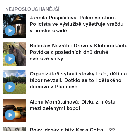
NEJPOSLOUCHANĚJŠÍ
Jarmila Pospíšilová: Palec ve stínu.
Policista ve výslužbě vyšetřuje vraždu
v horské osadě
Boleslav Navrátil: Dřevo v Kloboučkách.
Povídka z posledních dnů druhé
světové války
Organizátoři vybrali stovky tisíc, děti na
tábor nevzali. Dotklo se to i dětského
domova v Plumlově
Alena Mornštajnová: Dívka z města
mezi zelenými kopci
Roky, desky a hity Karla Gotta – 22