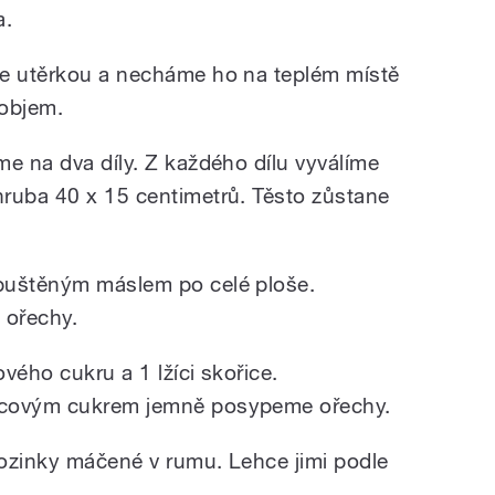
a.
me utěrkou a necháme ho na teplém místě
 objem.
me na dva díly. Z každého dílu vyválíme
ruba 40 x 15 centimetrů. Těsto zůstane
puštěným máslem po celé ploše.
 ořechy.
vého cukru a 1 lžíci skořice.
icovým cukrem jemně posypeme ořechy.
 rozinky máčené v rumu. Lehce jimi podle