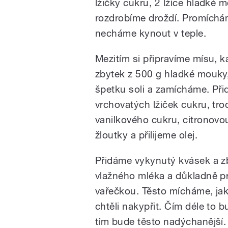
lžičky cukru, 2 lžíce hladké 
rozdrobíme droždí. Promíchá
necháme kynout v teple.
Mezitím si připravíme mísu,
zbytek z 500 g hladké mouky
špetku soli a zamícháme. Př
vrchovatých lžiček cukru, tr
vanilkového cukru, citronovo
žloutky a přilijeme olej.
Přidáme vykynutý kvásek a z
vlažného mléka a důkladně p
vařečkou. Těsto mícháme, j
chtěli nakypřit. Čím déle to 
tím bude těsto nadýchanější