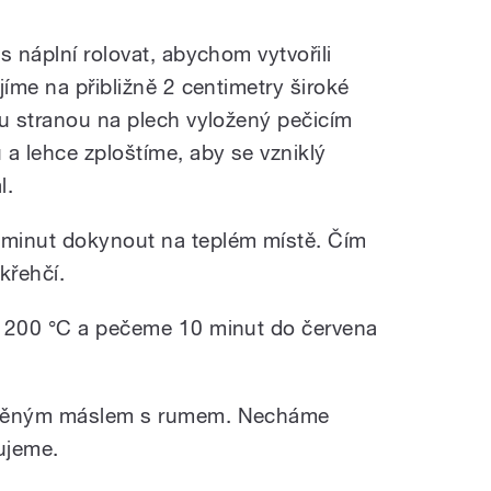
s náplní rolovat, abychom vytvořili
jíme na přibližně 2 centimetry široké
ou stranou na plech vyložený pečicím
 a lehce zploštíme, aby se vzniklý
l.
minut dokynout na teplém místě. Čím
křehčí.
a 200 °C a pečeme 10 minut do červena
štěným máslem s rumem. Necháme
ujeme.