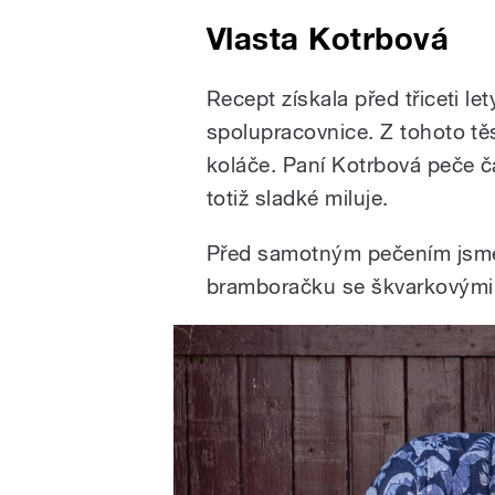
Vlasta Kotrbová
Recept získala před třiceti le
spolupracovnice. Z tohoto t
koláče. Paní Kotrbová peče ča
totiž sladké miluje.
Před samotným pečením jsme
bramboračku se škvarkovými 