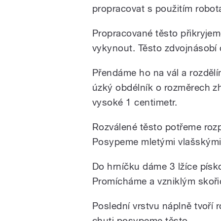
propracovat s použitím robot
Propracované těsto přikryje
vykynout. Těsto zdvojnásobí
Přendáme ho na vál a rozdělí
úzký obdélník o rozměrech zh
vysoké 1 centimetr.
Rozválené těsto potřeme roz
Posypeme mletými vlašskými
Do hrníčku dáme 3 lžíce písko
Promícháme a vzniklým skoř
Poslední vrstvu náplně tvoří
chuti posypeme těsto.