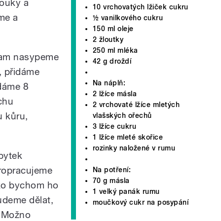
mouky a
10 vrchovatých lžiček cukru
me a
½ vanilkového cukru
150 ml oleje
2 žloutky
250 ml mléka
 kam nasypeme
42 g droždí
, přidáme
Na náplň:
idáme 8
2 lžíce másla
ochu
2 vrchovaté lžíce mletých
u kůru,
vlašských ořechů
3 lžíce cukru
1 lžíce mleté skořice
rozinky naložené v rumu
bytek
ropracujeme
Na potření:
70 g másla
ako bychom ho
1 velký panák rumu
budeme dělat,
moučkový cukr na posypání
. Možno