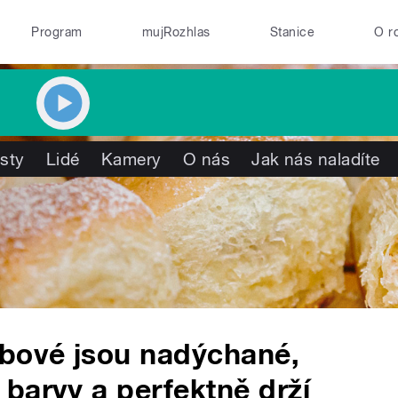
Program
mujRozhlas
Stanice
O r
isty
Lidé
Kamery
O nás
Jak nás naladíte
rbové jsou nadýchané,
barvy a perfektně drží