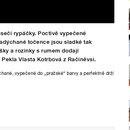
asečí rypáčky. Poctivě vypečené
adýchané točence jsou sladké tak
íšky a rozinky s rumem dodají
Pekla Vlasta Kotrbová z Račiněvsi.
hané, vypečené do „pražské“ barvy a perfektně drží