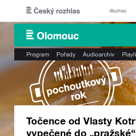
Přejít k hlavnímu obsahu
iRozhlas
Program
Pořady
Audioarchiv
Playl
Točence od Vlasty Kot
vypečené do „pražské“ 