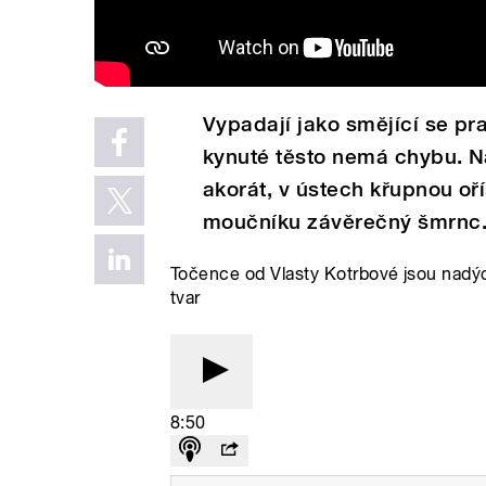
Vypadají jako smějící se pr
kynuté těsto nemá chybu. N
akorát, v ústech křupnou oř
moučníku závěrečný šmrnc. 
Točence od Vlasty Kotrbové jsou nadýc
tvar
8:50