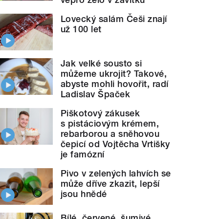
Lovecký salám Češi znají
už 100 let
Jak velké sousto si
můžeme ukrojit? Takové,
abyste mohli hovořit, radí
Ladislav Špaček
Piškotový zákusek
s pistáciovým krémem,
rebarborou a sněhovou
čepicí od Vojtěcha Vrtišky
je famózní
Pivo v zelených lahvích se
může dříve zkazit, lepší
jsou hnědé
Bílé, červené, šumivé.