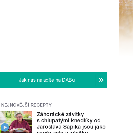
Jak nás naladíte na DABu
NEJNOVĚJŠÍ RECEPTY
Záhorácké závitky
s chlupatými knedlíky od
Jaroslava Sapíka jsou jako
vepřo zelo v závitku