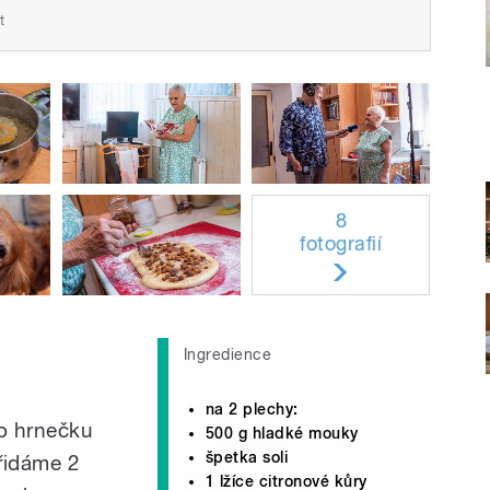
t
8
fotografií
Ingredience
na 2 plechy:
o hrnečku
500 g hladké mouky
špetka soli
řidáme 2
1 lžíce citronové kůry