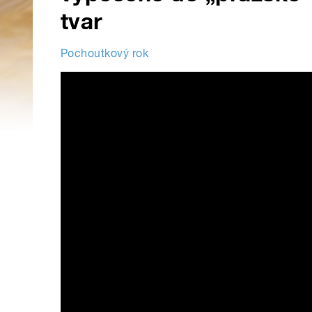
tvar
Pochoutkový rok