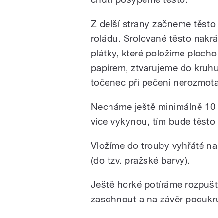
Z delší strany začneme těsto 
roládu. Srolované těsto nakrá
plátky, které položíme ploch
papírem, ztvarujeme do kruhu
točenec při pečení nerozmota
Necháme ještě minimálně 10 
více vykynou, tím bude těsto 
Vložíme do trouby vyhřáté n
(do tzv. pražské barvy).
Ještě horké potíráme rozpu
zaschnout a na závěr pocukr