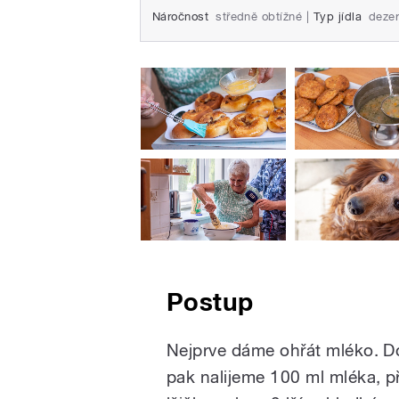
Náročnost
středně obtížné
|
Typ jídla
dezer
Postup
Nejprve dáme ohřát mléko. D
pak nalijeme 100 ml mléka, p