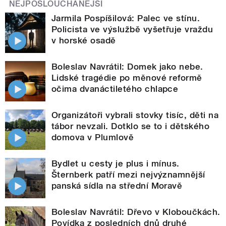
NEJPOSLOUCHANĚJŠÍ
Jarmila Pospíšilová: Palec ve stínu.
Policista ve výslužbě vyšetřuje vraždu
v horské osadě
Boleslav Navrátil: Domek jako nebe.
Lidské tragédie po měnové reformě
očima dvanáctiletého chlapce
Organizátoři vybrali stovky tisíc, děti na
tábor nevzali. Dotklo se to i dětského
domova v Plumlově
Bydlet u cesty je plus i mínus.
Šternberk patří mezi nejvýznamnější
panská sídla na střední Moravě
Boleslav Navrátil: Dřevo v Kloboučkách.
Povídka z posledních dnů druhé