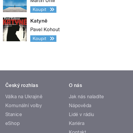
Martin Uhlíř
Koupit
Katyně
Pavel Kohout
Koupit
Český rozhlas
O nás
Válka na Ukrajině
Jak nás naladíte
Komunální volby
Nápověda
Stanice
Lidé v rádiu
eShop
Kariéra
Kontakt