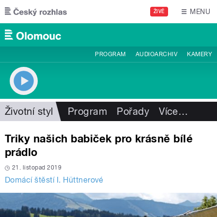
Přejít k hlavnímu obsahu
MENU
ŽIVĚ
PROGRAM
AUDIOARCHIV
KAMERY
Životní styl
Program
Pořady
Více
…
Triky našich babiček pro krásně bílé
prádlo
21. listopad 2019
Domácí štěstí I. Hüttnerové