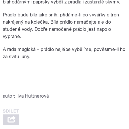
blahodárnými paprsky vybělí z prádla i zastaralé skvrny.
Prádlo bude bílé jako sníh, přidáme-li do vyvářky citron
nakrájený na kolečka. Bílé prádlo namáčejte ale do
studené vody. Dobře namočené prádlo jest napolo
vyprané.
A rada magická – prádlo nejlépe vybělíme, pověsíme-li ho
za svitu luny.
autor:
Iva Hüttnerová