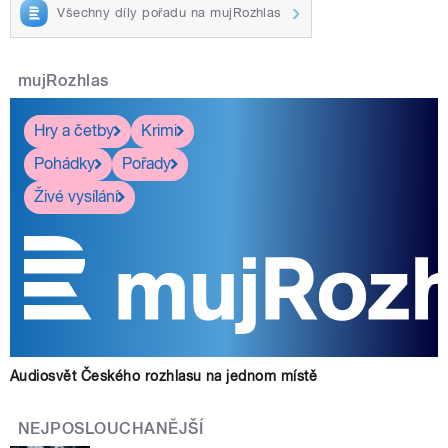
Všechny díly pořadu na mujRozhlas
mujRozhlas
Hry a četby
Krimi
Pohádky
Pořady
Živé vysílání
Audiosvět Českého rozhlasu na jednom místě
NEJPOSLOUCHANĚJŠÍ