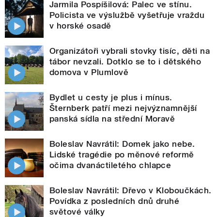
Jarmila Pospíšilová: Palec ve stínu.
Policista ve výslužbě vyšetřuje vraždu
v horské osadě
Organizátoři vybrali stovky tisíc, děti na
tábor nevzali. Dotklo se to i dětského
domova v Plumlově
Bydlet u cesty je plus i mínus.
Šternberk patří mezi nejvýznamnější
panská sídla na střední Moravě
Boleslav Navrátil: Domek jako nebe.
Lidské tragédie po měnové reformě
očima dvanáctiletého chlapce
Boleslav Navrátil: Dřevo v Kloboučkách.
Povídka z posledních dnů druhé
světové války