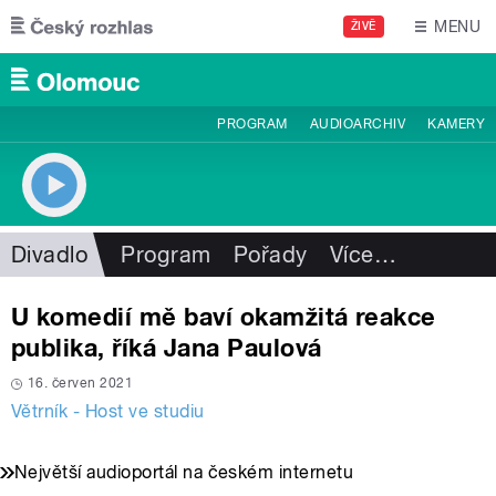
Přejít k hlavnímu obsahu
MENU
ŽIVĚ
PROGRAM
AUDIOARCHIV
KAMERY
Divadlo
Program
Pořady
Více
…
U komedií mě baví okamžitá reakce
publika, říká Jana Paulová
16. červen 2021
Větrník - Host ve studiu
Největší audioportál na českém internetu