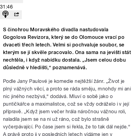
31:46
S činohrou Moravského divadla nastudovala
Gogolova Revizora, který se do Olomouce vrací po
dvaceti třech letech. Velmi si pochvaluje soubor, se
kterým se jí skvěle pracovalo. Ona sama na jevišti stát
nechtěla, i když nabídku dostala. „Jsem celou dobu
důsledně v hledišti,“ poznamenává.
Podle Jany Paulové je komedie nejtěžší žánr. „Život je
plný vážných věcí, a proto se ráda směju, mnohdy mi ani
nic jiného nezbývá,“ dodává. Mluví o sobě jako o
puntičkářce a maximalistce, což se vždy odráželo i v její
přípravě. „Když jsem večer hrála náročnou vážnou roli,
naladila jsem se na ni už ráno, což bylo strašně
vyčerpávající. Po čase jsem si řekla, že to tak dál nejde.“
A právě proto ji v posledních letech vídáme jen v