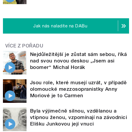
Jak nás naladíte na DABu
VÍCE Z POŘADU
Nejdůležitější je zůstat sám sebou, říká
nad svou novou deskou „Jsem asi
boomer“ Michal Horák
Jsou role, které musejí uzrát, v případě
olomoucké mezzosopranistky Anny
Moriové je to Carmen
Byla výjimečně silnou, vzdělanou a
vtipnou ženou, vzpomínají na závodnici
Elišku Junkovou její vnuci