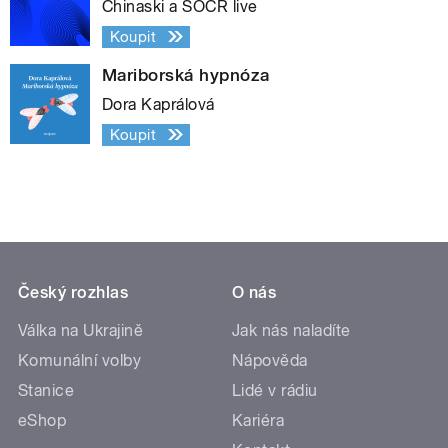
Chinaski a SOČR live
Koupit
Mariborská hypnóza
Dora Kaprálová
Koupit
Český rozhlas
O nás
Válka na Ukrajině
Jak nás naladíte
Komunální volby
Nápověda
Stanice
Lidé v rádiu
eShop
Kariéra