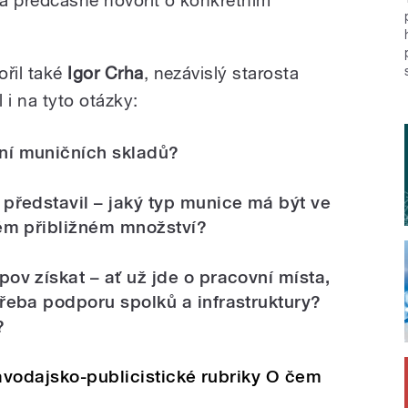
ořil také
Igor Crha
, nezávislý starosta
 i na tyto otázky:
ní muničních skladů?
představil – jaký typ munice má být ve
kém přibližném množství?
ov získat – ať už jde o pracovní místa,
řeba podporu spolků a infrastruktury?
y?
ravodajsko-publicistické rubriky O čem