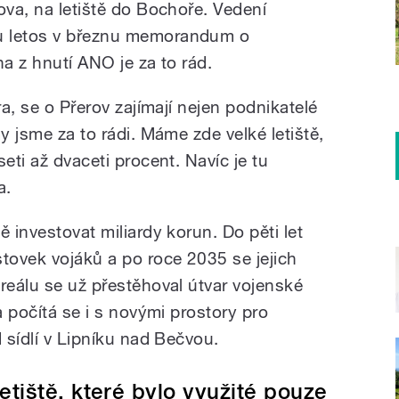
ova, na letiště do Bochoře. Vedení
u letos v březnu memorandum o
na z hnutí ANO je za to rád.
ra, se o Přerov zajímají nejen podnikatelé
y jsme za to rádi. Máme zde velké letiště,
eti až dvaceti procent. Navíc je tu
a.
ě investovat miliardy korun. Do pěti let
stovek vojáků a po roce 2035 se jejich
reálu se už přestěhoval útvar vojenské
a počítá se i s novými prostory pro
d sídlí v Lipníku nad Bečvou.
tiště, které bylo využité pouze