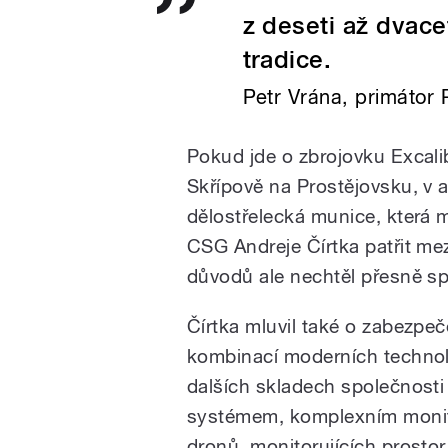
z deseti až dvace
tradice.
Petr Vrána, primátor
Pokud jde o zbrojovku Excali
Skřípově na Prostějovsku, v 
dělostřelecká munice, která 
CSG Andreje Čírtka patřit me
důvodů ale nechtěl přesně spe
Čírtka mluvil také o zabezpeč
kombinací moderních technolog
dalších skladech společnost
systémem, komplexním monit
dronů, monitorujících prostor