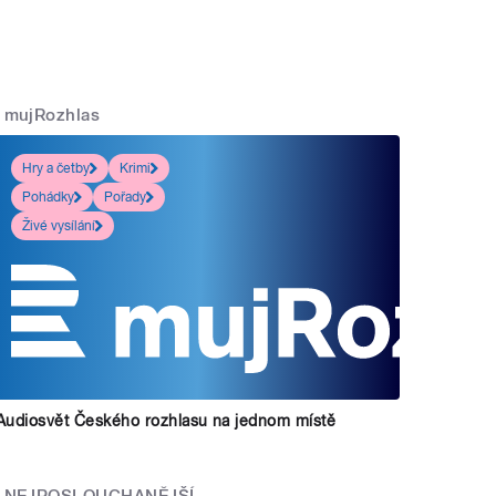
mujRozhlas
Hry a četby
Krimi
Pohádky
Pořady
Živé vysílání
Audiosvět Českého rozhlasu na jednom místě
NEJPOSLOUCHANĚJŠÍ