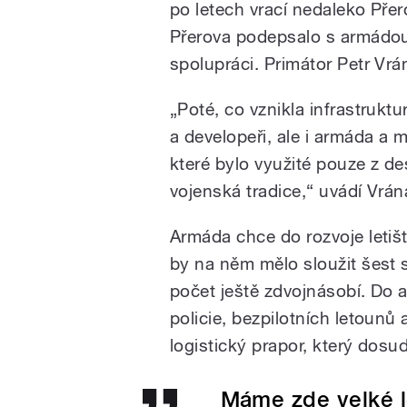
po letech vrací nedaleko Přer
Přerova podepsalo s armádo
spolupráci. Primátor Petr Vrá
„Poté, co vznikla infrastruktu
a developeři, ale i armáda a m
které bylo využité pouze z des
vojenská tradice,“ uvádí Vrán
Armáda chce do rozvoje letišt
by na něm mělo sloužit šest 
počet ještě zdvojnásobí. Do a
policie, bezpilotních letounů 
logistický prapor, který dosu
Máme zde velké le