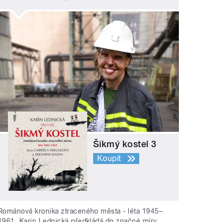
Šikmý kostel 3
Koupit
Románová kronika ztraceného města - léta 1945–
1961. Karin Lednická předkládá do značné míry