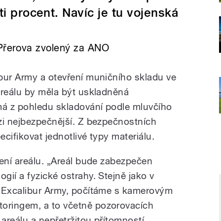
ti procent. Navíc je tu vojenská
 Přerova zvolený za ANO
bur Army a otevření muničního skladu ve
areálu by měla být uskladněná
má z pohledu skladování podle mluvčího
zi nejbezpečnější. Z bezpečnostních
cifikovat jednotlivé typy materiálu.
ení areálu.
„
Areál bude zabezpečen
ií a fyzické ostrahy. Stejně jako v
i Excalibur Army, počítáme s kamerovým
oringem, a to včetně pozorovacích
 areálu a nepřetržitou přítomností