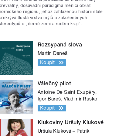
převratný, dosavadní paradigma měnící obraz
hornického regionu, jehož zahlazenou historii stále
překrývá tlustá vrstva mýtů a zakořeněných
stereotypů o „černé zemi a rudém kraji“.
Rozsypaná slova
Martin Daneš
Koupit
Válečný pilot
Antoine De Saint Exupéry,
Igor Bareš, Vladimír Rusko
Koupit
Klukoviny Uršuly Klukové
Uršula Kluková – Patrik