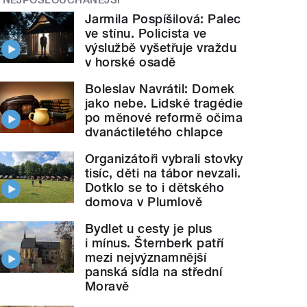
Jarmila Pospíšilová: Palec
ve stínu. Policista ve
výslužbě vyšetřuje vraždu
v horské osadě
Boleslav Navrátil: Domek
jako nebe. Lidské tragédie
po měnové reformě očima
dvanáctiletého chlapce
Organizátoři vybrali stovky
tisíc, děti na tábor nevzali.
Dotklo se to i dětského
domova v Plumlově
Bydlet u cesty je plus
i mínus. Šternberk patří
mezi nejvýznamnější
panská sídla na střední
Moravě