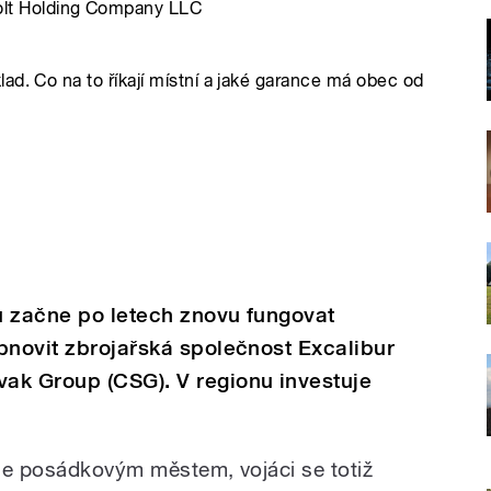
olt Holding Company LLC
ad. Co na to říkají místní a jaké garance má obec od
u začne po letech znovu fungovat
bnovit zbrojařská společnost Excalibur
ak Group (CSG). V regionu investuje
ne posádkovým městem, vojáci se totiž