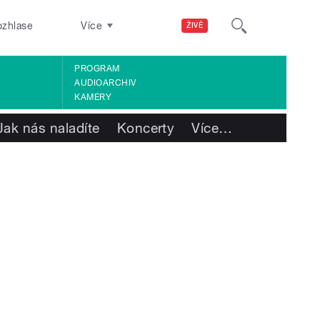
ozhlase
Více
ŽIVĚ
PROGRAM
AUDIOARCHIV
KAMERY
Jak nás naladíte
Koncerty
Více
…