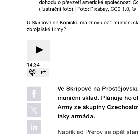
dohodu o převzetí americké společnosti C
(ilustrační foto) | Foto: Pixabay,
CC0 1.0
,
©
U Skřípova na Konicku má znovu ožít muniční skl
zbrojařské firmy?
14:34
Ve Skřípově na Prostějovsk
muniční sklad. Plánuje ho o
Army ze skupiny Czechoslov
taky armáda.
Například Přerov se opět sta