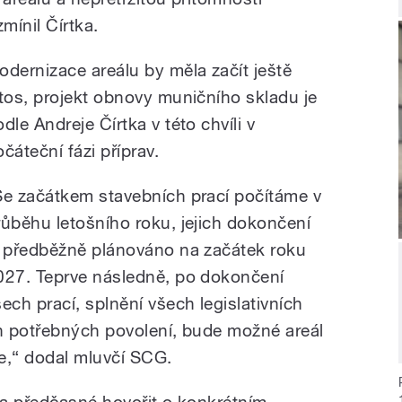
mínil Čírtka.
odernizace areálu by měla začít ještě
etos, projekt obnovy muničního skladu je
dle Andreje Čírtka v této chvíli v
čáteční fázi příprav.
Se začátkem stavebních prací počítáme v
růběhu letošního roku, jejich dokončení
e předběžně plánováno na začátek roku
027. Teprve následně, po dokončení
šech prací, splnění všech legislativních
h potřebných povolení, bude možné areál
e,“ dodal mluvčí SCG.
rtka předčasné hovořit o konkrétním