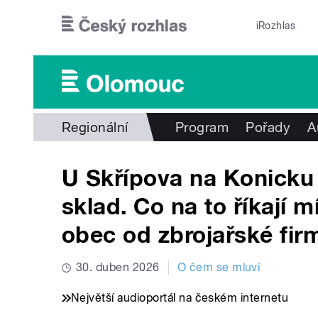
Přejít k hlavnímu obsahu
iRozhlas
Regionální
Program
Pořady
A
U Skřípova na Konicku
sklad. Co na to říkají 
obec od zbrojařské fir
30. duben 2026
O čem se mluví
Největší audioportál na českém internetu