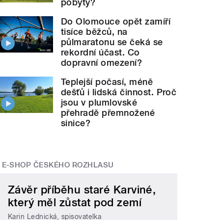
pobyty?
Do Olomouce opět zamíří
tisíce běžců, na
půlmaratonu se čeká se
rekordní účast. Co
dopravní omezení?
Teplejší počasí, méně
dešťů i lidská činnost. Proč
jsou v plumlovské
přehradě přemnožené
sinice?
E-SHOP ČESKÉHO ROZHLASU
Závěr příběhu staré Karviné,
který měl zůstat pod zemí
Karin Lednická, spisovatelka