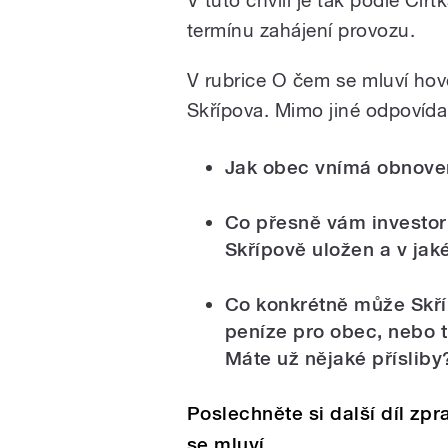
termínu zahájení provozu.
V rubrice O čem se mluví hov
Skřípova. Mimo jiné odpovídal
Jak obec vnímá obnove
Co přesně vám investor 
Skřípově uložen a v ja
Co konkrétně může Skříp
peníze pro obec, nebo t
Máte už nějaké příslib
Poslechněte si další díl zp
se mluví.