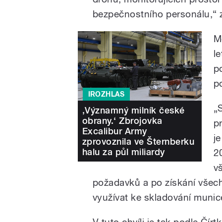
bezpečnostního personálu,“ z
M
l
po
po
IROZHLAS
„
‚Významný milník české
obrany.‘ Zbrojovka
p
Excalibur Army
j
zprovoznila ve Šternberku
halu za půl miliardy
2
v
požadavků a po získání všec
využívat ke skladování munic
V tuto chvíli je tak podle Čí