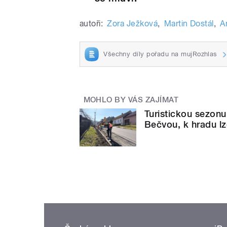
autoři:
Zora Ježková
,
Martin Dostál
,
A
Všechny díly pořadu na mujRozhlas
MOHLO BY VÁS ZAJÍMAT
Turistickou sezonu
Bečvou, k hradu lz