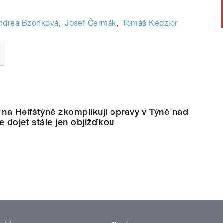
ndrea Bzonková
,
Josef Čermák
,
Tomáš Kedzior
 na Helfštýně zkomplikují opravy v Týně nad
e dojet stále jen objížďkou