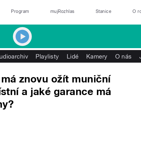
Program
mujRozhlas
Stanice
O r
udioarchiv
Playlisty
Lidé
Kamery
O nás
 má znovu ožít muniční
místní a jaké garance má
my?