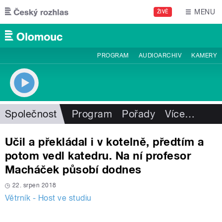
Přejít k hlavnímu obsahu
MENU
ŽIVĚ
PROGRAM
AUDIOARCHIV
KAMERY
Společnost
Program
Pořady
Více
…
Učil a překládal i v kotelně, předtím a
potom vedl katedru. Na ní profesor
Macháček působí dodnes
22. srpen 2018
Větrník - Host ve studiu