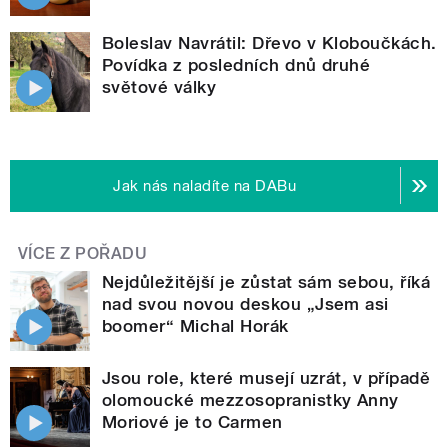
Boleslav Navrátil: Dřevo v Kloboučkách.
Povídka z posledních dnů druhé
světové války
Jak nás naladíte na DABu
VÍCE Z POŘADU
Nejdůležitější je zůstat sám sebou, říká
nad svou novou deskou „Jsem asi
boomer“ Michal Horák
Jsou role, které musejí uzrát, v případě
olomoucké mezzosopranistky Anny
Moriové je to Carmen