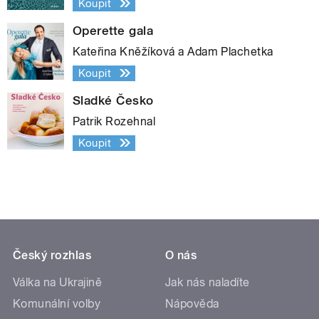
Koupit
Operette gala
Kateřina Kněžíková a Adam Plachetka
Koupit
Sladké Česko
Patrik Rozehnal
Koupit
Český rozhlas
O nás
Válka na Ukrajině
Jak nás naladíte
Komunální volby
Nápověda