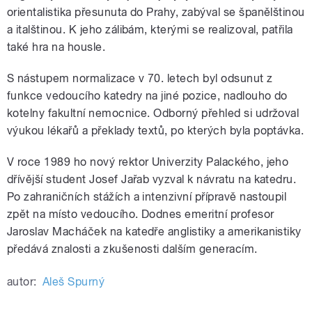
orientalistika přesunuta do Prahy, zabýval se španělštinou
a italštinou. K jeho zálibám, kterými se realizoval, patřila
také hra na housle.
S nástupem normalizace v 70. letech byl odsunut z
funkce vedoucího katedry na jiné pozice, nadlouho do
kotelny fakultní nemocnice. Odborný přehled si udržoval
výukou lékařů a překlady textů, po kterých byla poptávka.
V roce 1989 ho nový rektor Univerzity Palackého, jeho
dřívější student Josef Jařab vyzval k návratu na katedru.
Po zahraničních stážích a intenzivní přípravě nastoupil
zpět na místo vedoucího. Dodnes emeritní profesor
Jaroslav Macháček na katedře anglistiky a amerikanistiky
předává znalosti a zkušenosti dalším generacím.
autor:
Aleš Spurný