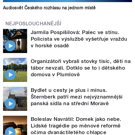
Audiosvět Českého rozhlasu na jednom místě
NEJPOSLOUCHANĚJŠÍ
Jarmila Pospíšilová: Palec ve stínu.
Policista ve výslužbě vyšetřuje vraždu
v horské osadě
Organizátoři vybrali stovky tisíc, děti na
tábor nevzali. Dotklo se to i dětského
domova v Plumlově
Bydlet u cesty je plus i mínus.
Šternberk patří mezi nejvýznamnější
panská sídla na střední Moravě
Boleslav Navrátil: Domek jako nebe.
Lidské tragédie po měnové reformě
očima dvanáctiletého chlapce