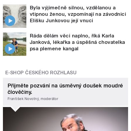
Byla výjimečně silnou, vzdělanou a
vtipnou ženou, vzpomínají na závodnici
Elišku Junkovou její vnuci
Ráda dělám věci naplno, říká Karla
Janková, lékařka a úspěšná chovatelka
psa plemene kangal
E-SHOP ČESKÉHO ROZHLASU
Přijměte pozvání na úsměvný doušek moudré
člověčiny.
František Novotný, moderátor