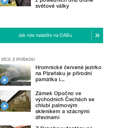
světové války
Jak nás naladíte na DABu
VÍCE Z POŘADU
Hromnické červené jezírko
na Plzeňsku je přírodní
památka i...
Zámek Opočno ve
východních Čechách se
chlubí palmovým
skleníkem a vzácnými
dřevinami