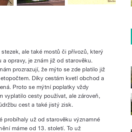
 stezek, ale také mostů či přívozů, který
u a opravy, je znám již od starověku.
ám prozrazují, že mýto se zde platilo již
ím letopočtem. Díky cestám kvetl obchod a
žená. Proto se mýtní poplatky vždy
m vyplatilo cesty používat, ale zároveň,
držbu cest a také jistý zisk.
é probíhaly už od starověku významné
tnění máme od 13. století. To už