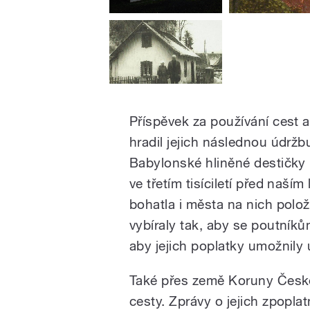
Příspěvek za používání cest a
hradil jejich následnou údržb
Babylonské hliněné destičky n
ve třetím tisíciletí před naš
bohatla i města na nich polo
vybíraly tak, aby se poutníků
aby jejich poplatky umožnily ú
Také přes země Koruny Česk
cesty. Zprávy o jejich zpopla