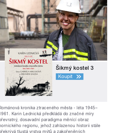
Šikmý kostel 3
Koupit
Románová kronika ztraceného města - léta 1945–
1961. Karin Lednická předkládá do značné míry
převratný, dosavadní paradigma měnící obraz
hornického regionu, jehož zahlazenou historii stále
překrývá tlustá vrstva mýtů a zakořeněných