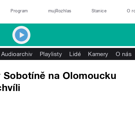
Program
mujRozhlas
Stanice
O r
Audioarchiv
Playlisty
Lidé
Kamery
O nás
 v Sobotíně na Olomoucku
hvíli