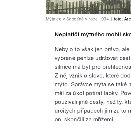
Mýtnice v Sobotíně v roce 1934
|
foto:
Arc
Neplatiči mýtného mohli sk
Nebylo to však jen právo, ale
vybrané peníze udržovat cestu i
silnice má být pro přehledn
Z něj vzniklo slovo, které do
mýto. Správce mýta se také 
měl za úkol potírat lapky. Pov
používali jiné cesty, než ty, 
určitých případech jim za to
oni skončili za mřížemi.