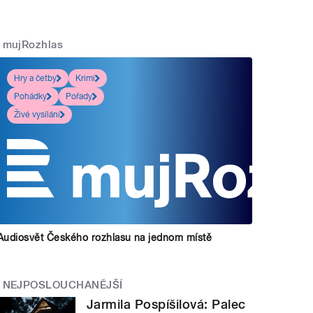
mujRozhlas
Hry a četby
Krimi
Pohádky
Pořady
Živé vysílání
Audiosvět Českého rozhlasu na jednom místě
NEJPOSLOUCHANĚJŠÍ
Jarmila Pospíšilová: Palec