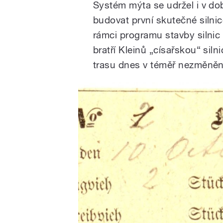
Systém mýta se udržel i v d
budovat první skutečné silnic
rámci programu stavby silnic 
bratří Kleinů „císařskou“ siln
trasu dnes v téměř nezměněné