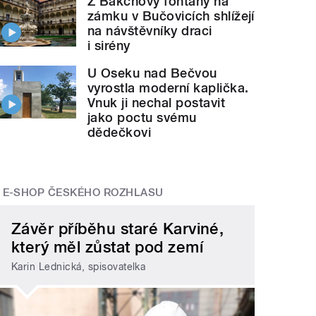
Z Bakchovy fontány na
zámku v Bučovicích shlížejí
na návštěvníky draci
i sirény
U Oseku nad Bečvou
vyrostla moderní kaplička.
Vnuk ji nechal postavit
jako poctu svému
dědečkovi
E-SHOP ČESKÉHO ROZHLASU
Závěr příběhu staré Karviné,
který měl zůstat pod zemí
Karin Lednická, spisovatelka