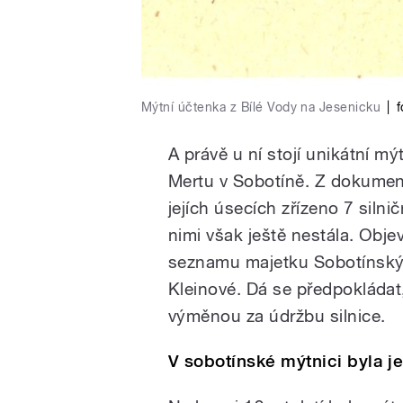
Mýtní účtenka z Bílé Vody na Jesenicku
|
f
A právě u ní stojí unikátní m
Mertu v Sobotíně. Z dokumen
jejích úsecích zřízeno 7 siln
nimi však ještě nestála. Obje
seznamu majetku Sobotínských 
Kleinové. Dá se předpokládat,
výměnou za údržbu silnice.
V sobotínské mýtnici byla je