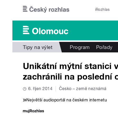
Přejít k hlavnímu obsahu
iRozhlas
Tipy na výlet
Program
Pořady
Unikátní mýtní stanici
zachránili na poslední c
6. říjen 2014
Česko – země neznámá
Největší audioportál na českém internetu