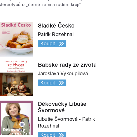
stereotypů o „černé zemi a rudém kraji“.
Sladké Česko
Patrik Rozehnal
Koupit
Babské rady ze života
Jaroslava Vykoupilová
Koupit
Děkovačky Libuše
Švormové
Libuše Švormová - Patrik
Rozehnal
Koupit