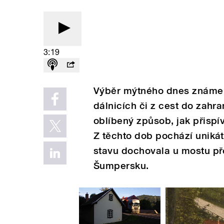
3:19
Výběr mýtného dnes známe 
dálnicích či z cest do zahra
oblíbený způsob, jak přispí
Z těchto dob pochází unikát
stavu dochovala u mostu př
Šumpersku.