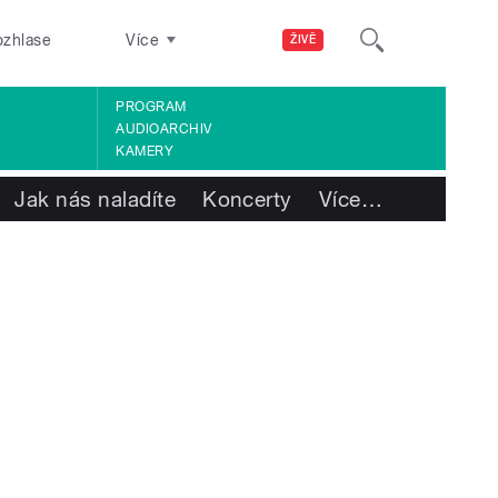
ozhlase
Více
ŽIVĚ
PROGRAM
AUDIOARCHIV
KAMERY
Jak nás naladíte
Koncerty
Více
…