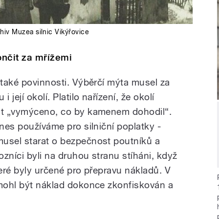
hiv Muzea silnic Vikýřovice
ončit za mřížemi
 také povinnosti. Výběrčí mýta musel za
 její okolí. Platilo nařízení, že okolí
ost „vymýceno, co by kamenem dohodil“.
dnes používáme pro silniční poplatky -
musel starat o bezpečnost poutníků a
ozníci byli na druhou stranu stíháni, když
které byly určené pro přepravu nákladů. V
 mohl být náklad dokonce zkonfiskován a