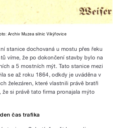
oto:
Archiv Muzea silnic Vikýřovice
ýtní stanice dochovaná u mostu přes řeku
tů víme, že po dokončení stavby bylo na
ičních a 5 mostních mýt. Tato stanice mezi
vila se až roku 1864, odkdy je uváděna v
železáren, které vlastnili právě bratři
 že si právě tato firma pronajala mýto
den čas trafika