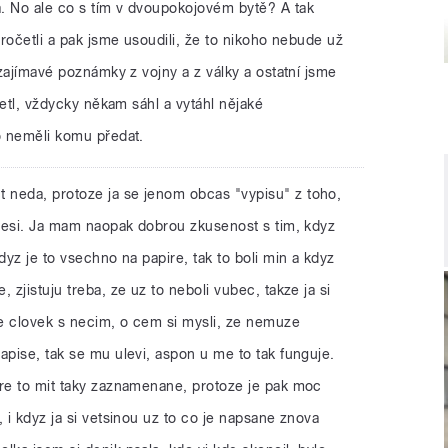
. No ale co s tím v dvoupokojovém bytě? A tak
pročetli a pak jsme usoudili, že to nikoho nebude už
 zajímavé poznámky z vojny a z války a ostatní jsme
 četl, vždycky někam sáhl a vytáhl nějaké
o neměli komu předat.
ct neda, protoze ja se jenom obcas "vypisu" z toho,
 tesi. Ja mam naopak dobrou zkusenost s tim, kdyz
dyz je to vsechno na papire, tak to boli min a kdyz
 zjistuju treba, ze uz to neboli vubec, takze ja si
e clovek s necim, o cem si mysli, ze nemuze
apise, tak se mu ulevi, aspon u me to tak funguje.
bre to mit taky zaznamenane, protoze je pak moc
 i kdyz ja si vetsinou uz to co je napsane znova