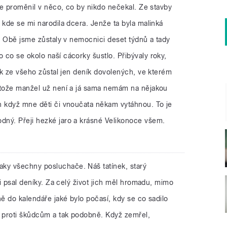
 se proměnil v něco, co by nikdo nečekal. Ze stavby
 kde se mi narodila dcera. Jenže ta byla malinká
a. Obě jsme zůstaly v nemocnici deset týdnů a tady
co se okolo naší cácorky šustlo. Přibývaly roky,
tak ze všeho zůstal jen deník dovolených, ve kterém
otože manžel už není a já sama nemám na nějakou
n když mne děti či vnoučata někam vytáhnou. To je
ný. Přeji hezké jaro a krásné Velikonoce všem.
aky všechny posluchače. Náš tatínek, starý
si psal deníky. Za celý život jich měl hromadu, mimo
ně do kalendáře jaké bylo počasí, kdy se co sadilo
o proti škůdcům a tak podobně. Když zemřel,