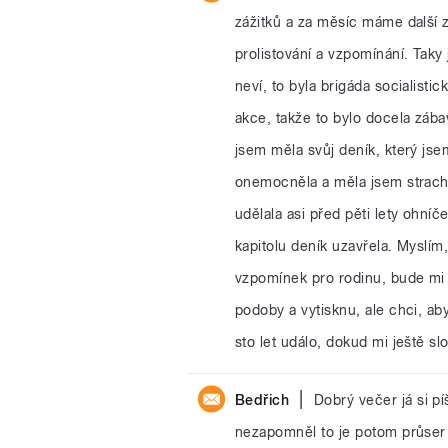
zážitků a za měsíc máme další z
prolistování a vzpomínání. Taky
neví, to byla brigáda socialisti
akce, takže to bylo docela zába
jsem měla svůj deník, který js
onemocněla a měla jsem strach,
udělala asi před pěti lety ohníč
kapitolu deník uzavřela. Myslím
vzpomínek pro rodinu, bude mi 
podoby a vytisknu, ale chci, ab
sto let událo, dokud mi ještě s
|
Bedřich
Dobrý večer já si p
nezapomněl to je potom průser