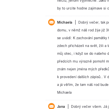
nectu, jenom vyjimecne. Jako ho
by to urcite hodne zajimave si c
|
Michaela
Dobrý večer, tak 
domu, v němž náš rod žije již 3
se uvádí: K zachování památky t
zdech přicházeli na svět, žili a 
můj otec, i když se do našeho 
předcích mu výrazně pomohl místn
znám nejen jména mých předků a
k provedení dalších zápisů.. V d
a já věřím, že tam náš rod bude 
Michaela
|
Jana
Dobrý večer všem. Já js