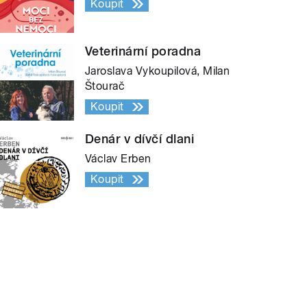
Koupit
Veterinární poradna
Jaroslava Vykoupilová, Milan
Štourač
Koupit
Denár v dívčí dlani
Václav Erben
Koupit