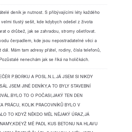
átelé deník je nutnost. S přibývajícími léty každého
l velmi tlustý sešit, kde kdybych odešel z života
arat o drůbež, jak se zahradou, stromy ošetřovat.
 vodu čerpadlem, kde jsou nepostradatelné věci a
 dál. Mám tam adresy přátel, rodiny, čísla telefonů,
. Pozůstalé nenechám jak se říká na holičkách.
ČÉR P.BORKU A POSL.N.L.JÁ JSEM SI NIKDY
SÁL JSEM JINÉ DENÍKY,A TO BYLY STAVEBNÍ
OVÁL.BYLO TO O POČASI,JAKÝ TEN DEN
A PRÁCU, KOLIK PRACOVNÍKŮ BYLO V
ALO TO KDYŽ NĚKDO MĚL NĚJAKÝ ÚRAZ,JÁ
ZNAMY,KDEYŽ MĚ PADL KUS BETONU NA HLAVU