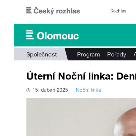
Přejít k hlavnímu obsahu
iRozhlas
Společnost
Program
Pořady
Úterní Noční linka: Den
15. duben 2025
Noční linka