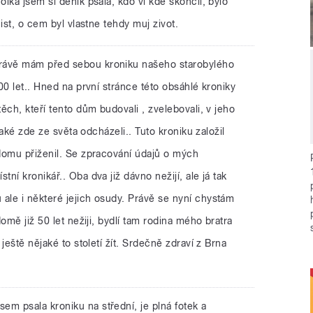
lka jsem si denik psala, kdo vi kde skoncil, bylo
ist, o cem byl vlastne tehdy muj zivot.
právě mám před sebou kroniku našeho starobylého
00 let.. Hned na první stránce této obsáhlé kroniky
ěch, kteří tento dům budovali , zvelebovali, v jeho
také zde ze světa odcházeli.. Tuto kroniku založil
domu přiženil. Se zpracování údajů o mých
í kronikář.. Oba dva již dávno nežijí, ale já tak
le i některé jejich osudy. Právě se nyní chystám
omě již 50 let nežiji, bydlí tam rodina mého bratra
ještě nějaké to století žít. Srdečně zdraví z Brna
em psala kroniku na střední, je plná fotek a