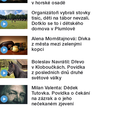
v horské osadě
Organizátoři vybrali stovky
tisíc, děti na tábor nevzali.
Dotklo se to i dětského
domova v Plumlově
Alena Mornštajnová: Dívka
z města mezi zelenými
kopci
Boleslav Navrátil: Dřevo
v Kloboučkách. Povídka
z posledních dnů druhé
světové války
Milan Valenta: Dědek
Tutovka. Povídka o čekání
na zázrak a o jeho
nečekaném zjevení