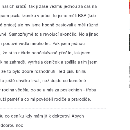
 našich srazů, tak ji zase vezmu jednou za čas na
 jsem psala kroniku v práci, to jsme měli BSP (kdo
cké práce) ale my jsme hodně cestovali a měli různé
vné. Samozřejmě to s revolucí skončilo. No a jinak
em poctivě vedla mnoho let. Pak jsem jednou
 že si to někdo neočekávaně přečte, tak jsem
ek na zahradě, vytrhala deníček a spálila a tím jsem
, že to bylo dobré rozhodnutí. Teď píšu knihu
to ještě chvilku trvat, než dojde do konečné
y rodina věděla, co se u nás za posledních - třeba
louží paměť a co mi pověděli rodiče a prarodiče.
íšu do deníku kdy mám jít k doktorovi Abych
 dobrou noc