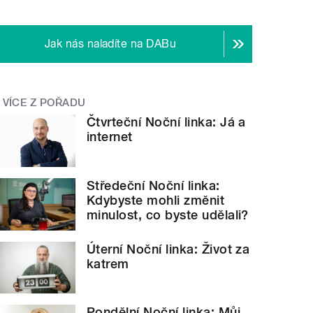
Jak nás naladíte na DABu
VÍCE Z POŘADU
Čtvrteční Noční linka: Já a
internet
Středeční Noční linka:
Kdybyste mohli změnit
minulost, co byste udělali?
Úterní Noční linka: Život za
katrem
Pondělní Noční linka: Můj