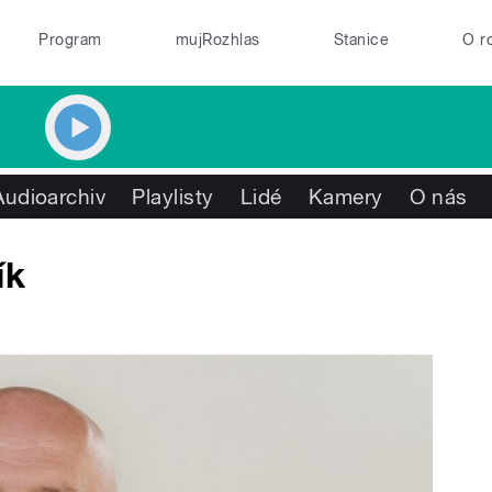
Program
mujRozhlas
Stanice
O r
Audioarchiv
Playlisty
Lidé
Kamery
O nás
ík