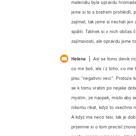
materiálu byla opravdu hromada
jsme si to s bratrem prohlédli, 
zajímat, tak jsme si nechali jen
spálili. Tatínek si v nich občas
zajímavosti, ale opravdu jsme t
|
Helena
Asi se tomu denik ri
co me boli, ale i z toho, co me
pisu "negativni veci". Protoze k
se k tomu vratim po nejake dobe,
myslim, ze naopak, misto aby s
nikomu rikat, kdyz to vsechno n
A kdyz me neco tesi, tak je do
prijemne si o tom precist znova,