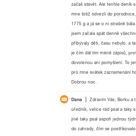
začali stavět. Ale tenhle deník
mne totiž odvezli do porodnice,
1775 g a já se o ni strašně bál
jsem začala spát denně všechno 
přibývaly děti, času nebylo, a 
je čím dál tím méně zápisů, pr
dovolenou ani pomyšlení. To je
pro mne svátek zaznamenání hod
Dobrou noc.
|
Dana
Zdravím Vás, Borku a t
úředník, velice rád psal a taky 
jiné taky psal aspoň jednou týd
do zahrady, čím se postřikoval