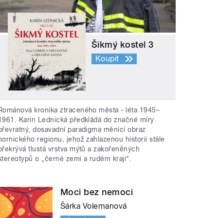
Šikmý kostel 3
Koupit
Románová kronika ztraceného města - léta 1945–
1961. Karin Lednická předkládá do značné míry
převratný, dosavadní paradigma měnící obraz
hornického regionu, jehož zahlazenou historii stále
překrývá tlustá vrstva mýtů a zakořeněných
stereotypů o „černé zemi a rudém kraji“.
Moci bez nemoci
Šárka Volemanová