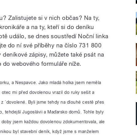
u? Zalistujete si v nich občas? Na ty,
kronikáře a na ty, kteří si do deníku
ivotě událo, se dnes soustředí Noční linka
te do ní své příběhy na číslo 731 800
y deníkové zápisy, můžete také psát na
 do webového formuláře níže.
orku, a Nespavce. Jako mladá holka jsem neměla
j otec mi před dovolenou vrazil do ruky sešit a
 z ´dovolené. Byli jsme tehdy na dlouhé cestě přes
 tehdejší Jugoslávii a Maďarsko domů. Tohle byly
é doby jsem každou dovolenou zdokumentovala, ale
onikou byl stavební deník, když jsme s manželem