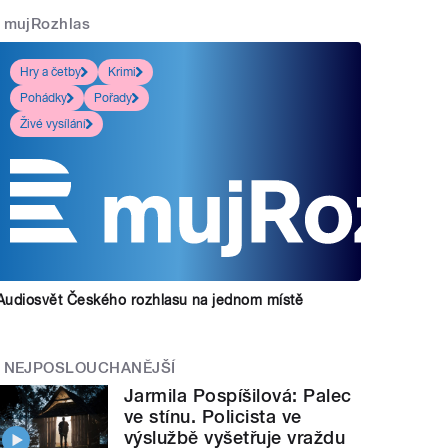
mujRozhlas
Hry a četby
Krimi
Pohádky
Pořady
Živé vysílání
Audiosvět Českého rozhlasu na jednom místě
NEJPOSLOUCHANĚJŠÍ
Jarmila Pospíšilová: Palec
ve stínu. Policista ve
výslužbě vyšetřuje vraždu