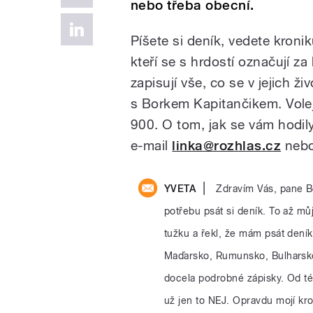
nebo třeba obecní.
Píšete si deník, vedete kronik
kteří se s hrdostí označují za 
zapisují vše, co se v jejich ž
s Borkem Kapitančikem. Volej
900. O tom, jak se vám hodil
e-mail
linka@rozhlas.cz
nebo
|
YVETA
Zdravím Vás, pane B
potřebu psát si deník. To až mů
tužku a řekl, že mám psát deník
Maďarsko, Rumunsko, Bulharsko,
docela podrobné zápisky. Od t
už jen to NEJ. Opravdu mojí kr