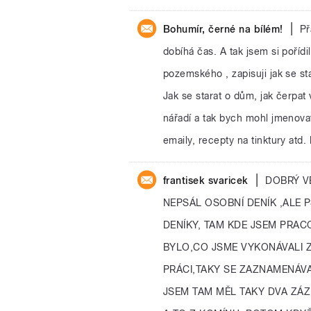
|
Bohumír, černé na bílém!
Př
dobíhá čas. A tak jsem si pořídi
pozemského , zapisuji jak se st
Jak se starat o dům, jak čerpat
nářadí a tak bych mohl jmenovat
emaily, recepty na tinktury atd
|
frantisek svaricek
DOBRÝ VE
NEPSÁL OSOBNÍ DENÍK ,ALE P
DENÍKY, TAM KDE JSEM PRAC
BYLO,CO JSME VYKONÁVALI Z
PRÁCI,TAKY SE ZAZNAMENÁV
JSEM TAM MĚL TAKY DVA ZÁ