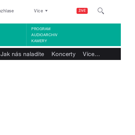
ozhlase
Více
ŽIVĚ
PROGRAM
AUDIOARCHIV
KAMERY
Jak nás naladíte
Koncerty
Více
…