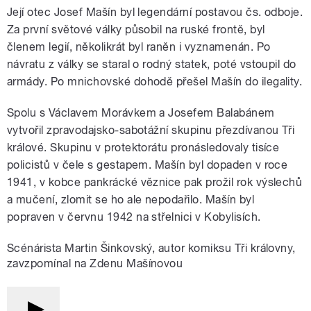
Její otec Josef Mašín byl legendární postavou čs. odboje.
Za první světové války působil na ruské frontě, byl
členem legií, několikrát byl raněn i vyznamenán. Po
návratu z války se staral o rodný statek, poté vstoupil do
armády. Po mnichovské dohodě přešel Mašín do ilegality.
Spolu s Václavem Morávkem a Josefem Balabánem
vytvořil zpravodajsko-sabotážní skupinu přezdívanou Tři
králové. Skupinu v protektorátu pronásledovaly tisíce
policistů v čele s gestapem. Mašín byl dopaden v roce
1941, v kobce pankrácké věznice pak prožil rok výslechů
a mučení, zlomit se ho ale nepodařilo. Mašín byl
popraven v červnu 1942 na střelnici v Kobylisích.
Scénárista Martin Šinkovský, autor komiksu Tři královny,
zavzpomínal na Zdenu Mašínovou