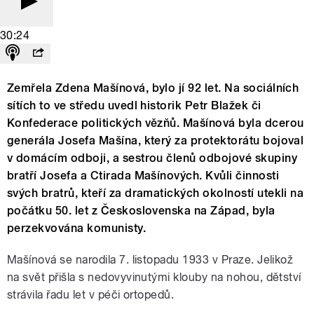
30:24
Zemřela Zdena Mašínová, bylo jí 92 let. Na sociálních
sítích to ve středu uvedl historik Petr Blažek či
Konfederace politických vězňů. Mašínová byla dcerou
generála Josefa Mašína, který za protektorátu bojoval
v domácím odboji, a sestrou členů odbojové skupiny
bratří Josefa a Ctirada Mašínových. Kvůli činnosti
svých bratrů, kteří za dramatických okolností utekli na
počátku 50. let z Československa na Západ, byla
perzekvována komunisty.
Mašínová se narodila 7. listopadu 1933 v Praze. Jelikož
na svět přišla s nedovyvinutými klouby na nohou, dětství
strávila řadu let v péči ortopedů.