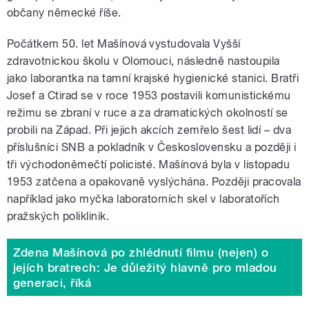
občany německé říše.
Počátkem 50. let Mašínová vystudovala Vyšší
zdravotnickou školu v Olomouci, následně nastoupila
jako laborantka na tamní krajské hygienické stanici. Bratři
Josef a Ctirad se v roce 1953 postavili komunistickému
režimu se zbraní v ruce a za dramatických okolností se
probili na Západ. Při jejich akcích zemřelo šest lidí – dva
příslušníci SNB a pokladník v Československu a později i
tři východoněmečtí policisté. Mašínová byla v listopadu
1953 zatčena a opakovaně vyslýchána. Později pracovala
například jako myčka laboratorních skel v laboratořích
pražských poliklinik.
Zdena Mašínová po zhlédnutí filmu (nejen) o
jejích bratrech: Je důležitý hlavně pro mladou
generaci, říká