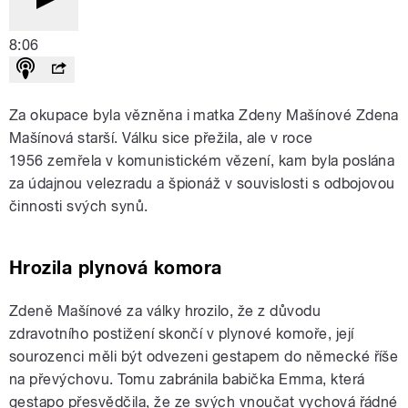
8:06
Za okupace byla vězněna i matka Zdeny Mašínové Zdena
Mašínová starší. Válku sice přežila, ale v roce
1956 zemřela v komunistickém vězení, kam byla poslána
za údajnou velezradu a špionáž v souvislosti s odbojovou
činnosti svých synů.
Hrozila plynová komora
Zdeně Mašínové za války hrozilo, že z důvodu
zdravotního postižení skončí v plynové komoře, její
sourozenci měli být odvezeni gestapem do německé říše
na převýchovu. Tomu zabránila babička Emma, která
gestapo přesvědčila, že ze svých vnoučat vychová řádné