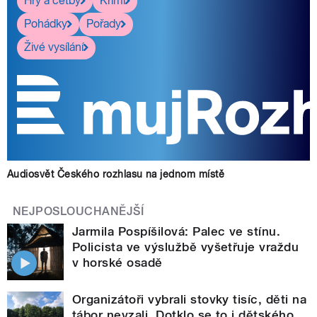
Hry a četby
Krimi
Pohádky
Pořady
Živé vysílání
Audiosvět Českého rozhlasu na jednom místě
NEJPOSLOUCHANĚJŠÍ
Jarmila Pospíšilová: Palec ve stínu.
Policista ve výslužbě vyšetřuje vraždu
v horské osadě
Organizátoři vybrali stovky tisíc, děti na
tábor nevzali. Dotklo se to i dětského