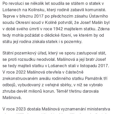
Po revoluci se několik let soudila se státem o statek v
Lošanech na Kolínsku, který rodině zabavili komunisté.
Teprve v březnu 2017 po předchozím zásahu Ústavního
soudu Okresní soud v Kolíně potvrdil, že Josef Mašín byl
v době svého úmrtí v roce 1942 majitelem statku. Zdena
tedy mohla požádat o dědické řízení, ve kterém by od
státu její rodina získala statek i s pozemky.
Státní pozemkový úřad, který ve sporu zastupoval stát,
se proti rozsudku neodvolal. Mašínová a její bratr Josef
se tedy majiteli statku v Lošanech stali v listopadu 2017.
V roce 2022 Mašínová otevřela v částečně
zrekonstruovaném areálu rodinného statku Památník tří
odbojů, vybudovaný z veřejné sbírky, v níž se vybralo
zhruba devět milionů korun. Téměř třetinu darovala
Mašínová.
V roce 2023 dostala Mašínová vyznamenání ministerstva