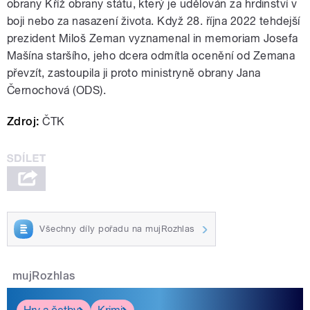
obrany Kříž obrany státu, který je udělován za hrdinství v
boji nebo za nasazení života. Když 28. října 2022 tehdejší
prezident Miloš Zeman vyznamenal in memoriam Josefa
Mašína staršího, jeho dcera odmítla ocenění od Zemana
převzít, zastoupila ji proto ministryně obrany Jana
Černochová (ODS).
Zdroj:
ČTK
Všechny díly pořadu na mujRozhlas
mujRozhlas