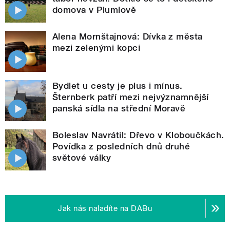
domova v Plumlově
Alena Mornštajnová: Dívka z města
mezi zelenými kopci
Bydlet u cesty je plus i mínus.
Šternberk patří mezi nejvýznamnější
panská sídla na střední Moravě
Boleslav Navrátil: Dřevo v Kloboučkách.
Povídka z posledních dnů druhé
světové války
Jak nás naladíte na DABu