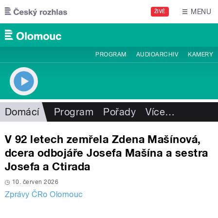
Přejít k hlavnímu obsahu
MENU
ŽIVĚ
PROGRAM
AUDIOARCHIV
KAMERY
Domácí
Program
Pořady
Více
…
V 92 letech zemřela Zdena Mašínová,
dcera odbojáře Josefa Mašína a sestra
Josefa a Ctirada
10. červen 2026
Zprávy ČRo Olomouc