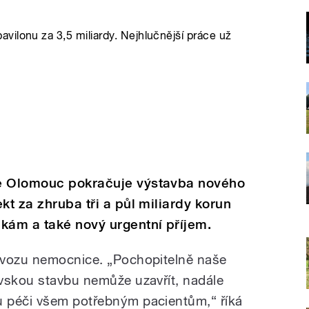
ilonu za 3,5 miliardy. Nejhlučnější práce už
ce Olomouc pokračuje výstavba nového
kt za zhruba tři a půl miliardy korun
kám a také nový urgentní příjem.
ovozu nemocnice. „Pochopitelně naše
vskou stavbu nemůže uzavřít, nadále
 péči všem potřebným pacientům,“ říká