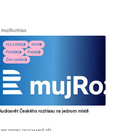
mujRozhlas
Hry a četby
Krimi
Pohádky
Pořady
Živé vysílání
Audiosvět Českého rozhlasu na jednom místě
NEJPOSLOUCHANĚJŠÍ