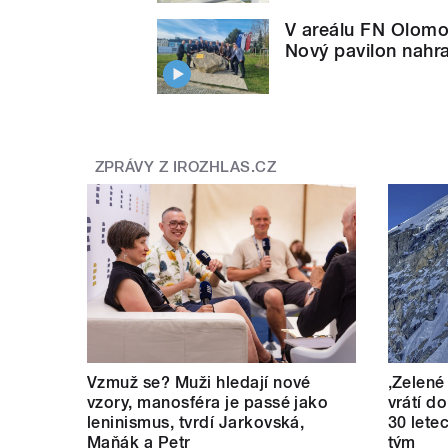
V areálu FN Olomouc
Nový pavilon nahr
ZPRÁVY Z IROZHLAS.CZ
Vzmuž se? Muži hledají nové
‚Zelené
vzory, manosféra je passé jako
vrátí d
leninismus, tvrdí Jarkovská,
30 lete
Maňák a Petr
tým