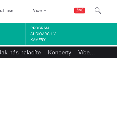
ozhlase
Více
ŽIVĚ
PROGRAM
AUDIOARCHIV
KAMERY
Jak nás naladíte
Koncerty
Více
…