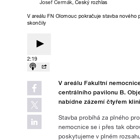
Josef Čermák
, Český rozhlas
V areálu FN Olomouc pokračuje stavba nového pav
skončily
2:19
V areálu Fakultní nemocni
centrálního pavilonu B. Obje
nabídne zázemí čtyřem klini
Stavba probíhá za plného pr
nemocnice se i přes tak obro
poskytujeme v plném rozsahu