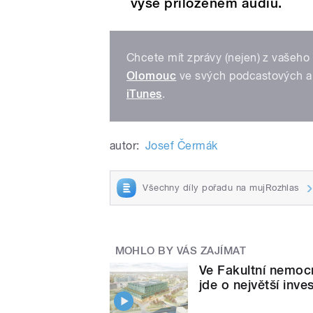
výše přiloženém audiu.
Chcete mít zprávy (nejen) z vašeho 
Olomouc
ve svých podcastových a
iTunes
.
autor:
Josef Čermák
Všechny díly pořadu na mujRozhlas
MOHLO BY VÁS ZAJÍMAT
Ve Fakultní nemocn
jde o největší inves