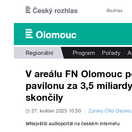
Přejít k hlavnímu obsahu
iRozhlas
Regionální
Program
Pořady
A
V areálu FN Olomouc p
pavilonu za 3,5 miliard
skončily
27. květen 2025 10:50
Zprávy ČRo Olomo
Největší audioportál na českém internetu