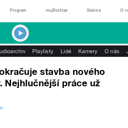
Program
mujRozhlas
Stanice
O r
udioarchiv
Playlisty
Lidé
Kamery
O nás
okračuje stavba nového
y. Nejhlučnější práce už
uc