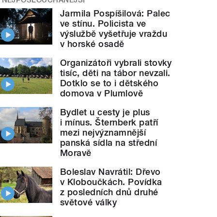
Jarmila Pospíšilová: Palec
ve stínu. Policista ve
výslužbě vyšetřuje vraždu
v horské osadě
Organizátoři vybrali stovky
tisíc, děti na tábor nevzali.
Dotklo se to i dětského
domova v Plumlově
Bydlet u cesty je plus
i mínus. Šternberk patří
mezi nejvýznamnější
panská sídla na střední
Moravě
Boleslav Navrátil: Dřevo
v Kloboučkách. Povídka
z posledních dnů druhé
světové války