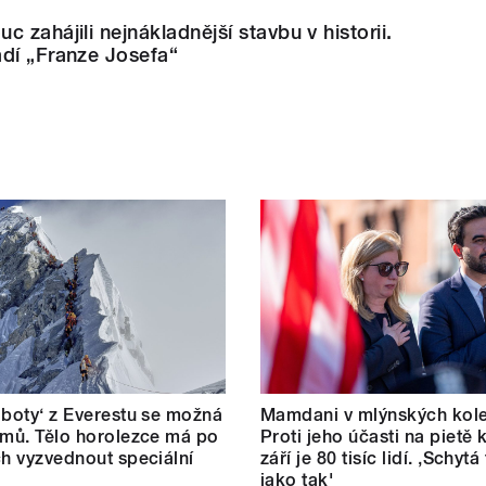
 zahájili nejnákladnější stavbu v historii.
adí „Franze Josefa“
 boty‘ z Everestu se možná
Mamdani v mlýnských kole
omů. Tělo horolezce má po
Proti jeho účasti na pietě k
ch vyzvednout speciální
září je 80 tisíc lidí. ‚Schytá
jako tak'