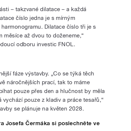
ásti – takzvané dilatace – a každá
atace číslo jedna je s mírným
 harmonogramu. Dilatace číslo tři je s
m měsíce až dvou to doženeme,“
vedoucí odboru investic FNOL.
čuje stavba nového pavilonu za 3,5
nější fáze výstavby. „Co se týká těch
ě náročnějších prací, tak to máme
bíhat pouze přes den a hlučnost by měla
á vychází pouze z kladiv a práce tesařů,“
avby se plánuje na květen 2028.
ra Josefa Čermáka si poslechněte ve