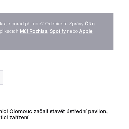
kraje pořád při ruce? Odebírejte Zprávy
ČRo
plikacích
Můj Rozhlas
,
Spotify
nebo
Apple
ici Olomouc začali stavět ústřední pavilon,
tici zařízení