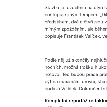
Stavba je rozdělena na čtyři č
postupuje jiným tempem. „Dil
předstihem, dvě a čtyři jsou v
mírným zpožděním, ale běhe
popisuje František Valíček, 
V areálu FN Olomouc pokra
Podle něj už skončily nejhluč
miliardy
nočních, možná trošku hlukov
hotovo. Teď budou práce pro
být na maximální úrovni, kter
dodává Valíček. Dokončení st
Kompletní reportáž redakto