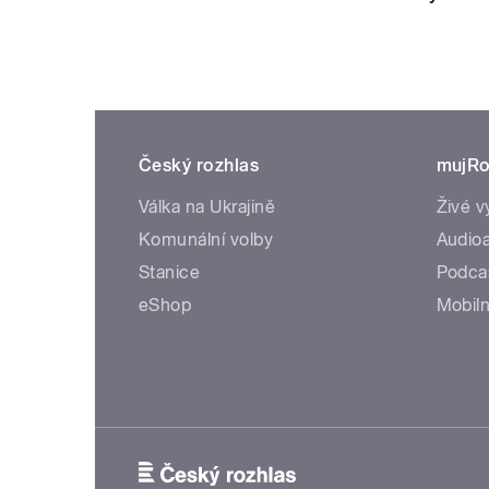
Český rozhlas
mujRo
Válka na Ukrajině
Živé v
Komunální volby
Audioa
Stanice
Podca
eShop
Mobiln