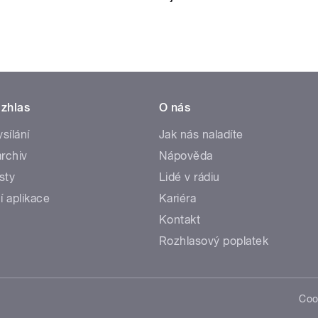
zhlas
O nás
ysílání
Jak nás naladíte
rchiv
Nápověda
sty
Lidé v rádiu
í aplikace
Kariéra
Kontakt
Rozhlasový poplatek
Coo