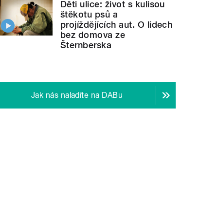
Děti ulice: život s kulisou
štěkotu psů a
projíždějících aut. O lidech
bez domova ze
Šternberska
Jak nás naladíte na DABu