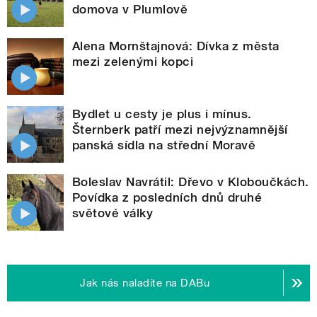
domova v Plumlově
Alena Mornštajnová: Dívka z města
mezi zelenými kopci
Bydlet u cesty je plus i mínus.
Šternberk patří mezi nejvýznamnější
panská sídla na střední Moravě
Boleslav Navrátil: Dřevo v Kloboučkách.
Povídka z posledních dnů druhé
světové války
Jak nás naladíte na DABu