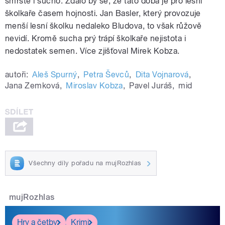
smrště i sucho. Zdálo by se, že tato doba je pro lesní
školkaře časem hojnosti. Jan Basler, který provozuje
menší lesní školku nedaleko Bludova, to však růžově
nevidí. Kromě sucha prý trápí školkaře nejistota i
nedostatek semen. Více zjišťoval Mirek Kobza.
autoři:
Aleš Spurný
,
Petra Ševců
,
Dita Vojnarová
,
Jana Zemková
,
Miroslav Kobza
,
Pavel Juráš
,
mid
Všechny díly pořadu na mujRozhlas
mujRozhlas
Hry a četby
Krimi