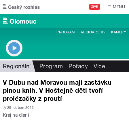
Přejít k hlavnímu obsahu
MENU
ŽIVĚ
PROGRAM
AUDIOARCHIV
KAMERY
Regionální
Program
Pořady
Více
…
V Dubu nad Moravou mají zastávku
plnou knih. V Hoštejně děti tvoří
prolézačky z proutí
25. duben 2018
Kraj na dlani