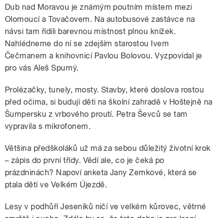
Dub nad Moravou je známým poutním místem mezi
Olomoucí a Tovačovem. Na autobusové zastávce na
návsi tam řídili barevnou místnost plnou knížek.
Nahlédneme do ní se zdejším starostou Ivem
Čečmanem a knihovnicí Pavlou Bolovou. Vyzpovídal je
pro vás Aleš Spurný.
Prolézačky, tunely, mosty. Stavby, které doslova rostou
před očima, si budují děti na školní zahradě v Hoštejně na
Šumpersku z vrbového proutí. Petra Ševců se tam
vypravila s mikrofonem.
Většina předškoláků už má za sebou důležitý životní krok
– zápis do první třídy. Vědí ale, co je čeká po
prázdninách? Napoví anketa Jany Zemkové, která se
ptala dětí ve Velkém Újezdě.
Lesy v podhůří Jeseníků ničí ve velkém kůrovec, větrné