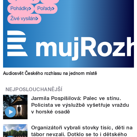
Pohádky
Pořady
Živé vysílání
Audiosvět Českého rozhlasu na jednom místě
NEJPOSLOUCHANĚJŠÍ
Jarmila Pospíšilová: Palec ve stínu.
Policista ve výslužbě vyšetřuje vraždu
v horské osadě
Organizátoři vybrali stovky tisíc, děti na
tábor nevzali. Dotklo se to i dětského