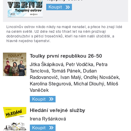
Koupit
Lincolnův ostrov nikdo nikdy na mapě nenašel, a přece ho znají lidé
na celém světě. Už déle než sto třicet let na něm prožívají
dobrodružství s pěticí trosečníků, kteří na něm našli útočiště, a
hlavně nejedno tajemství.
Toulky první republikou 26-50
Jitka Škápíková, Petr Vodička, Petra
Tanclová, Tomáš Pánek, Dušan
Radovanovič, Ivan Malý, Ondřej Nováček,
Karolína Stegurová, Michal Dlouhý, Miloš
Vaněček
Koupit
Hledání veřejné služby
Irena Ryšánková
Koupit