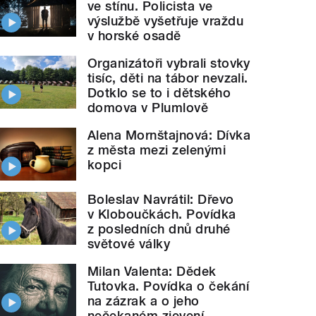
ve stínu. Policista ve
výslužbě vyšetřuje vraždu
v horské osadě
Organizátoři vybrali stovky
tisíc, děti na tábor nevzali.
Dotklo se to i dětského
domova v Plumlově
Alena Mornštajnová: Dívka
z města mezi zelenými
kopci
Boleslav Navrátil: Dřevo
v Kloboučkách. Povídka
z posledních dnů druhé
světové války
Milan Valenta: Dědek
Tutovka. Povídka o čekání
na zázrak a o jeho
nečekaném zjevení