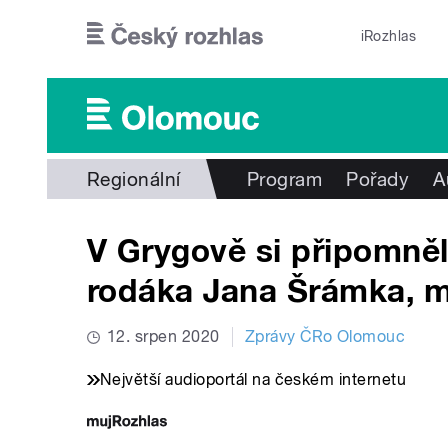
Přejít k hlavnímu obsahu
iRozhlas
Regionální
Program
Pořady
A
V Grygově si připomněli
rodáka Jana Šrámka, m
12. srpen 2020
Zprávy ČRo Olomouc
Největší audioportál na českém internetu