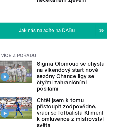
Jak nás naladíte na DABu
VÍCE Z POŘADU
Sigma Olomouc se chystá
na víkendový start nové
sezóny Chance ligy se
čtyřmi zahraničními
posilami
Chtěl jsem k tomu
přistoupit zodpovědně,
vrací se fotbalista Kliment
k omluvence z mistrovství
světa