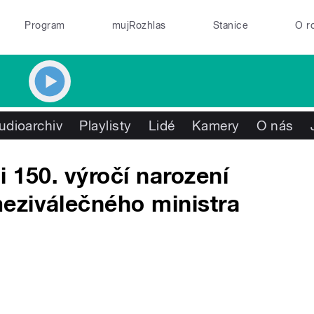
Program
mujRozhlas
Stanice
O r
udioarchiv
Playlisty
Lidé
Kamery
O nás
 150. výročí narození
eziválečného ministra