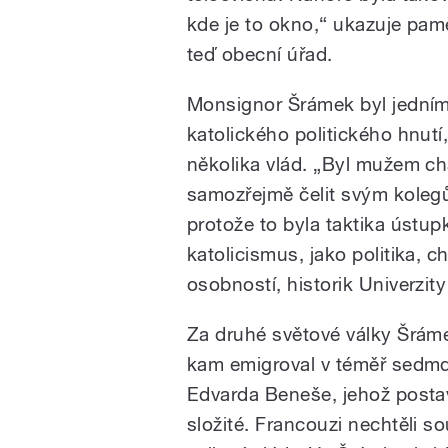
kde je to okno,“ ukazuje pam
teď obecní úřad.
Monsignor Šrámek byl jedním 
katolického politického hnutí
několika vlád. „Byl mužem cha
samozřejmě čelit svým kolegům
protože to byla taktika ústup
katolicismus, jako politika, c
osobností, historik Univerzit
Za druhé světové války Šráme
kam emigroval v téměř sedmde
Edvarda Beneše, jehož postav
složité. Francouzi nechtěli s