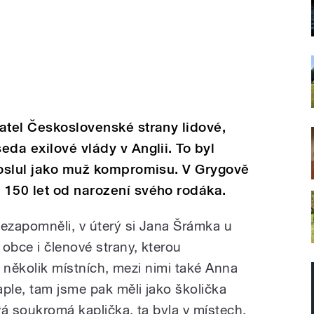
atel Československé strany lidové,
da exilové vlády v Anglii. To byl
roslul jako muž kompromisu. V Grygově
 150 let od narození svého rodáka.
ezapomněli, v úterý si Jana Šrámka u
obce i členové strany, kterou
é několik místních, mezi nimi také Anna
ple, tam jsme pak měli jako školička
vá soukromá kaplička, ta byla v místech,