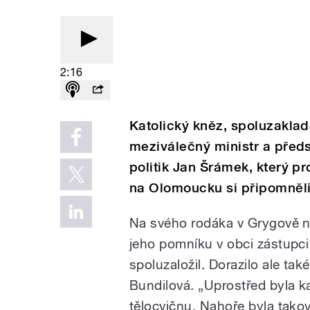
2:16
Katolický kněz, spoluzaklad
meziválečný ministr a předse
politik Jan Šrámek, který p
na Olomoucku si připomněli
Na svého rodáka v Grygově n
jeho pomníku v obci zástupci 
spoluzaložil. Dorazilo ale tak
Bundilová. „Uprostřed byla ka
tělocvičnu. Nahoře byla tako