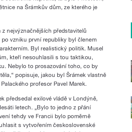
ětnice na Šrámkův dům, ze kterého je
z nejvýznačnějších představitelů
, po vzniku první republiky byl členem
rakterním. Byl realistický politik. Musel
, kteří nesouhlasili s tou taktikou,
ku. Nebylo to prosazování toho, co by
htěla,“ popisuje, jakou byl Šrámek vlastně
y Palackého profesor Pavel Marek.
k předsedal exilové vládě v Londýně,
sáti letech. „Bylo to jedno z přání
ení tehdy ve Francii bylo poměrně
ouhlasit s vytvořením československé