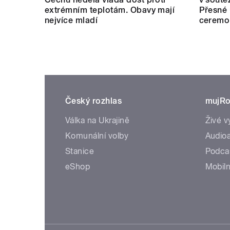
extrémním teplotám. Obavy mají
Přesné 
nejvíce mladí
ceremo
Český rozhlas
mujRo
Válka na Ukrajině
Živé v
Komunální volby
Audioa
Stanice
Podca
eShop
Mobiln