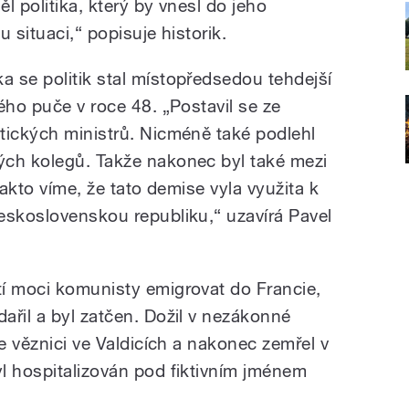
ěl politika, který by vnesl do jeho
 situaci,“ popisuje historik.
 se politik stal místopředsedou tehdejší
ého puče v roce 48. „Postavil se ze
tických ministrů. Nicméně také podlehl
ých kolegů. Takže nakonec byl také mezi
fakto víme, že tato demise vyla využita k
eskoslovenskou republiku,“ uzavírá Pavel
í moci komunisty emigrovat do Francie,
ařil a byl zatčen. Dožil v nezákonné
ve věznici ve Valdicích a nakonec zemřel v
l hospitalizován pod fiktivním jménem