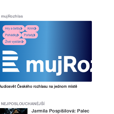
mujRozhlas
Hry a četby
Krimi
Pohádky
Pořady
Živé vysílání
Audiosvět Českého rozhlasu na jednom místě
NEJPOSLOUCHANĚJŠÍ
Jarmila Pospíšilová: Palec