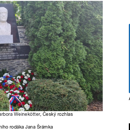
arbora Weinekötter
, Český rozhlas
mního rodáka Jana Šrámka