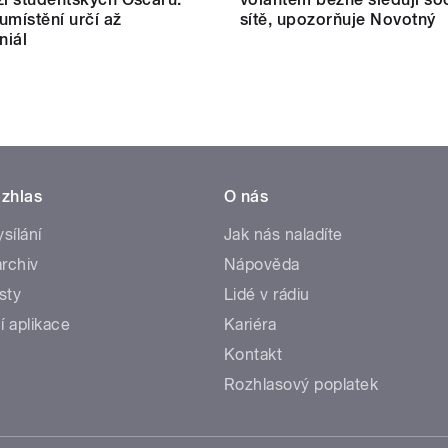
umístění určí až
sítě, upozorňuje Novotný
niál
zhlas
O nás
ysílání
Jak nás naladíte
rchiv
Nápověda
sty
Lidé v rádiu
í aplikace
Kariéra
Kontakt
Rozhlasový poplatek