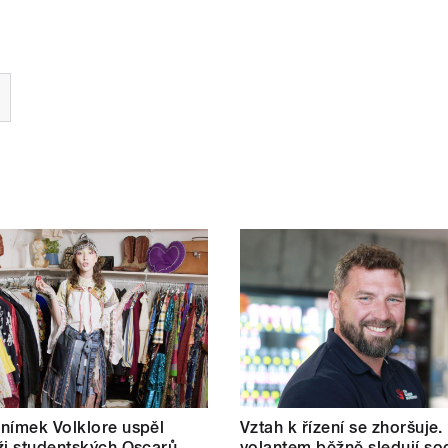
nímek Volklore uspěl
Vztah k řízení se zhoršuje.
ži studentských Oscarů.
volantem běžně sledují soc