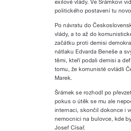
exilové vlády. Ve Šrámkovi vid
politického postavení tu novou
Po návratu do Československa
vlády, a to až do komunistick
začátku proti demisi demokra
nátlaku Edvarda Beneše a sv
těmi, kteří podali demisi a de
tomu, že komunisté ovládli Č
Marek.
Šrámek se rozhodl po převzet
pokus o útěk se mu ale nepod
internaci, skončil dokonce i 
nemocnici na bulovce, kde by
Josef Císař.