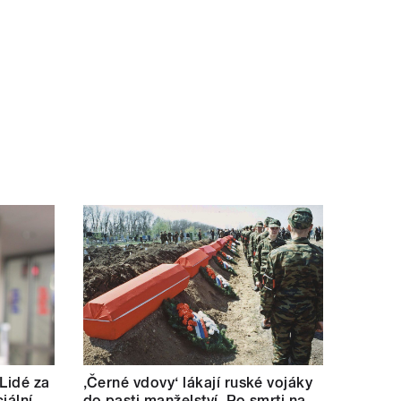
 Lidé za
‚Černé vdovy‘ lákají ruské vojáky
iální
do pasti manželství. Po smrti na