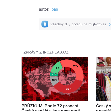
autor:
bas
Všechny díly pořadu na mujRozhlas
ZPRÁVY Z IROZHLAS.CZ
PRŮZKUM: Podle 72 procent
Český s
Čechů nedělá vláda dost proti
v soutě