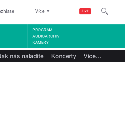
ozhlase
Více
ŽIVĚ
PROGRAM
AUDIOARCHIV
KAMERY
Jak nás naladíte
Koncerty
Více
…