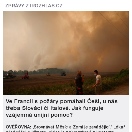
ZPRÁVY Z IROZHLAS.CZ
Ve Francii s požáry pomáhali Češi, u nás
třeba Slováci či Italové. Jak funguje
vzájemná unijní pomoc?
OVĚŘOVNA: ‚Srovnávat Měsíc a Zemi je zavádějící.‘ Lékař