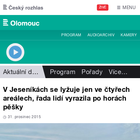
Přejít k hlavnímu obsahu
MENU
ŽIVĚ
PROGRAM
AUDIOARCHIV
KAMERY
Aktuální dění
Program
Pořady
Více
…
V Jeseníkách se lyžuje jen ve čtyřech
areálech, řada lidí vyrazila po horách
pěšky
31. prosinec 2015