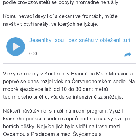
podle provozovatelů se pobyty hromadně nerušily.
Komu nevadí davy lidí a čekání ve frontách, může
navštívit čtyři areály, ve kterých se lyžuje.
Jeseníky jsou i bez sněhu v obležení turist
Jeseníky jsou i bez sněhu v obležení
0:00
turistů. O situaci na Červenohorském
Play /
Kratochvílová
Jeseníky jsou i bez sněhu v
sedle mluví Lenka Kratochvílová
Vleky se rozjely v Koutech, v Branné na Malé Morávce a
obležení turistů. O situaci na
Červenohorském sedle
poprvé se dnes rozjel vlek na Červenohorském sedle. Na
mluví Lenka
modré sjezdovce leží od 10 do 30 centimetrů
technického sněhu, všude se intenzivně zasněžuje.
Někteří návštěvníci si našli náhradní program. Využili
krásného počasí a sedmi stupňů pod nulou a vyrazili po
horách pěšky. Nejvíce jich bylo vidět na trase mezi
pause
Ovčárnou a Pradědem a mezi Švýcárnou a