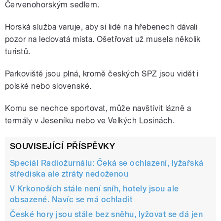
Červenohorským sedlem.
Horská služba varuje, aby si lidé na hřebenech dávali
pozor na ledovatá místa. Ošetřovat už musela několik
turistů.
Parkoviště jsou plná, kromě českých SPZ jsou vidět i
polské nebo slovenské.
Komu se nechce sportovat, může navštívit lázně a
termály v Jeseníku nebo ve Velkých Losinách.
SOUVISEJÍCÍ PŘÍSPĚVKY
Speciál Radiožurnálu: Čeká se ochlazení, lyžařská
střediska ale ztráty nedoženou
V Krkonoších stále není sníh, hotely jsou ale
obsazené. Navíc se má ochladit
České hory jsou stále bez sněhu, lyžovat se dá jen