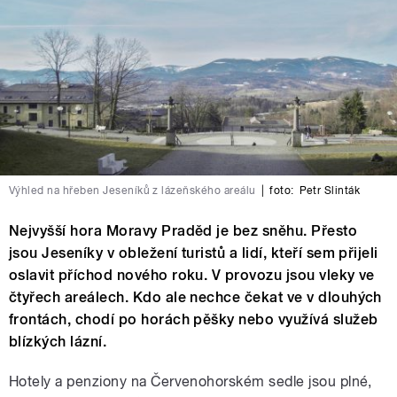
Výhled na hřeben Jeseníků z lázeňského areálu
|
foto:
Petr Slinták
Nejvyšší hora Moravy Praděd je bez sněhu. Přesto
jsou Jeseníky v obležení turistů a lidí, kteří sem přijeli
oslavit příchod nového roku. V provozu jsou vleky ve
čtyřech areálech. Kdo ale nechce čekat ve v dlouhých
frontách, chodí po horách pěšky nebo využívá služeb
blízkých lázní.
Hotely a penziony na Červenohorském sedle jsou plné,