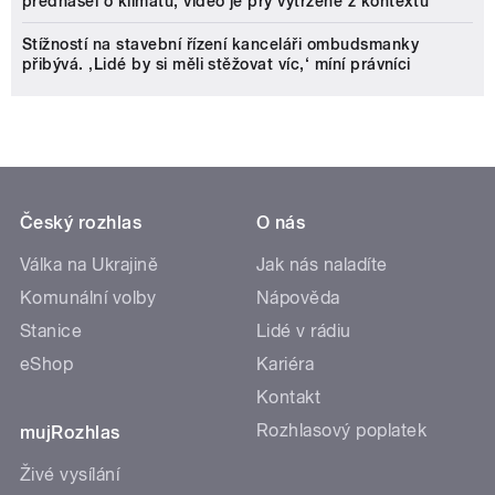
přednášel o klimatu, video je prý vytržené z kontextu
Stížností na stavební řízení kanceláři ombudsmanky
přibývá. ‚Lidé by si měli stěžovat víc,‘ míní právníci
Český rozhlas
O nás
Válka na Ukrajině
Jak nás naladíte
Komunální volby
Nápověda
Stanice
Lidé v rádiu
eShop
Kariéra
Kontakt
Rozhlasový poplatek
mujRozhlas
Živé vysílání