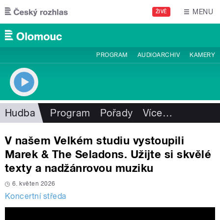
Přejít k hlavnímu obsahu
MENU
ŽIVĚ
PROGRAM
AUDIOARCHIV
KAMERY
Hudba
Program
Pořady
Více
…
V našem Velkém studiu vystoupili
Marek & The Seladons. Užijte si skvělé
texty a nadžánrovou muziku
6. květen 2026
Koncertní středa