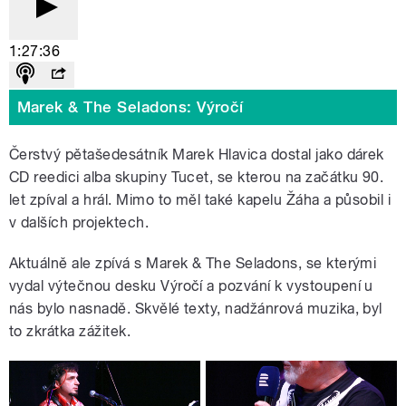
1:27:36
Marek & The Seladons: Výročí
Čerstvý pětašedesátník Marek Hlavica dostal jako dárek
CD reedici alba skupiny Tucet, se kterou na začátku 90.
let zpíval a hrál. Mimo to měl také kapelu Žáha a působil i
v dalších projektech.
Aktuálně ale zpívá s Marek & The Seladons, se kterými
vydal výtečnou desku Výročí a pozvání k vystoupení u
nás bylo nasnadě. Skvělé texty, nadžánrová muzika, byl
to zkrátka zážitek.