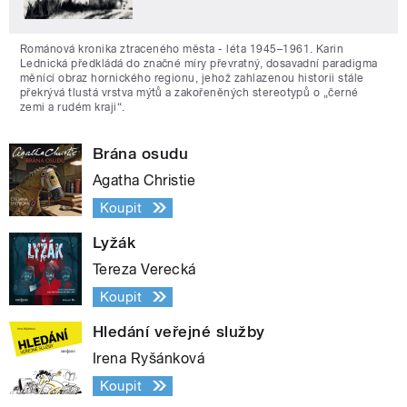
Románová kronika ztraceného města - léta 1945–1961. Karin
Lednická předkládá do značné míry převratný, dosavadní paradigma
měnící obraz hornického regionu, jehož zahlazenou historii stále
překrývá tlustá vrstva mýtů a zakořeněných stereotypů o „černé
zemi a rudém kraji“.
Brána osudu
Agatha Christie
Koupit
Lyžák
Tereza Verecká
Koupit
Hledání veřejné služby
Irena Ryšánková
Koupit