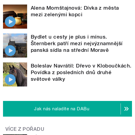
Alena Mornštajnová: Dívka z města
mezi zelenými kopci
Bydlet u cesty je plus i mínus.
Šternberk patří mezi nejvýznamnější
panská sídla na střední Moravě
Boleslav Navrátil: Dřevo v Kloboučkách.
Povídka z posledních dnů druhé
světové války
Jak nás naladíte na DABu
VÍCE Z POŘADU