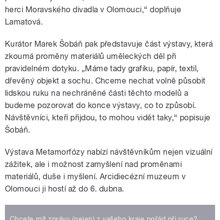
herci Moravského divadla v Olomouci,“ doplňuje
Lamatová.
Kurátor Marek Šobáň pak představuje část výstavy, která
zkoumá proměny materiálů uměleckých děl při
pravidelném dotyku. „Máme tady grafiku, papír, textil,
dřevěný objekt a sochu. Chceme nechat volně působit
lidskou ruku na nechráněné části těchto modelů a
budeme pozorovat do konce výstavy, co to způsobí.
Návštěvníci, kteří přijdou, to mohou vidět taky,“ popisuje
Šobáň.
Výstava Metamorfózy nabízí návštěvníkům nejen vizuální
zážitek, ale i možnost zamyšlení nad proměnami
materiálů, duše i myšlení. Arcidiecézní muzeum v
Olomouci ji hostí až do 6. dubna.
Chcete mít zprávy (nejen) z vašeho kraje pořád při ruce?