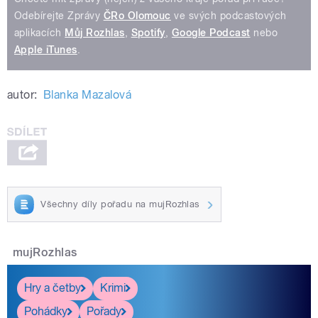
Odebírejte Zprávy
ČRo Olomouc
ve svých podcastových
aplikacích
Můj Rozhlas
,
Spotify
,
Google Podcast
nebo
Apple iTunes
.
autor:
Blanka Mazalová
Všechny díly pořadu na mujRozhlas
mujRozhlas
Hry a četby
Krimi
Pohádky
Pořady