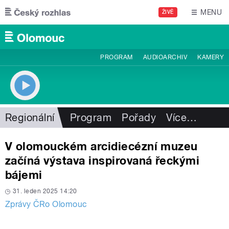
Přejít k hlavnímu obsahu
MENU
ŽIVĚ
PROGRAM
AUDIOARCHIV
KAMERY
Regionální
Program
Pořady
Více
…
V olomouckém arcidiecézní muzeu
začíná výstava inspirovaná řeckými
bájemi
31. leden 2025 14:20
Zprávy ČRo Olomouc