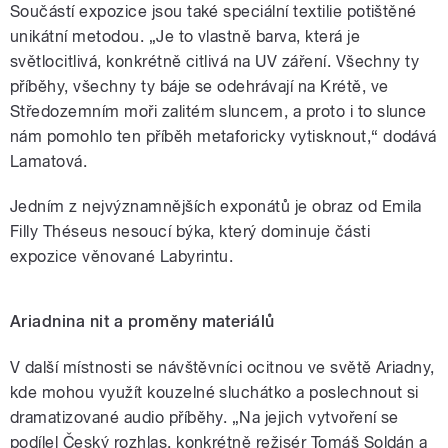
Součástí expozice jsou také speciální textilie potištěné
unikátní metodou. „Je to vlastně barva, která je
světlocitlivá, konkrétně citlivá na UV záření. Všechny ty
příběhy, všechny ty báje se odehrávají na Krétě, ve
Středozemním moři zalitém sluncem, a proto i to slunce
nám pomohlo ten příběh metaforicky vytisknout,“ dodává
Lamatová.
Jedním z nejvýznamnějších exponátů je obraz od Emila
Filly Théseus nesoucí býka, který dominuje části
expozice věnované Labyrintu.
Ariadnina nit a proměny materiálů
V další místnosti se návštěvníci ocitnou ve světě Ariadny,
kde mohou využít kouzelné sluchátko a poslechnout si
dramatizované audio příběhy. „Na jejich vytvoření se
podílel Český rozhlas, konkrétně režisér Tomáš Soldán a