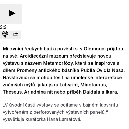
2:21
Milovníci řeckých bájí a pověstí si v Olomouci přijdou
na své. Arcidiecézní muzeum představuje novou
výstavu s názvem Metamorfózy, která se inspirovala
dílem Proměny antického básníka Publia Ovidia Nasa.
Návštěvníci se mohou těšit na umělecké interpretace
známých mýtů, jako jsou Labyrint, Mínotaurus,
Théseus, Ariadnina nit nebo příběh Daidala a Ikara.
„V úvodní části výstavy se ocitáme v bájném labyrintu
vytvořeném z perforovaných výstavních panelů,“
vysvětluje kurátorka Hana Lamatová.