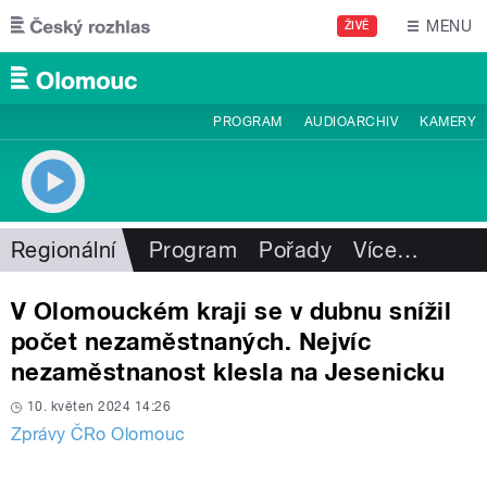
Přejít k hlavnímu obsahu
MENU
ŽIVĚ
PROGRAM
AUDIOARCHIV
KAMERY
Regionální
Program
Pořady
Více
…
V Olomouckém kraji se v dubnu snížil
počet nezaměstnaných. Nejvíc
nezaměstnanost klesla na Jesenicku
10. květen 2024 14:26
Zprávy ČRo Olomouc