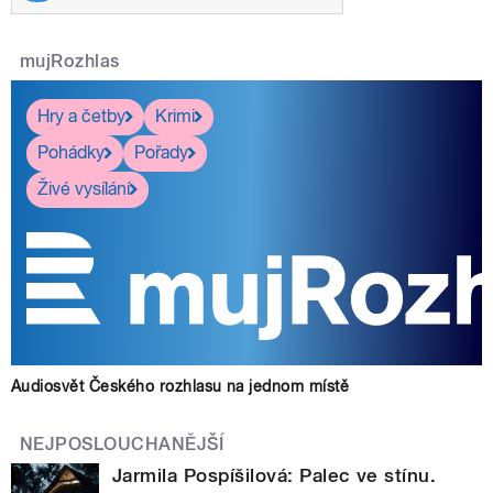
mujRozhlas
Hry a četby
Krimi
Pohádky
Pořady
Živé vysílání
Audiosvět Českého rozhlasu na jednom místě
NEJPOSLOUCHANĚJŠÍ
Jarmila Pospíšilová: Palec ve stínu.