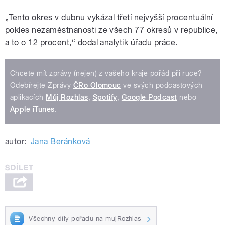
„Tento okres v dubnu vykázal třetí nejvyšší procentuální
pokles nezaměstnanosti ze všech 77 okresů v republice,
a to o 12 procent,“ dodal analytik úřadu práce.
Chcete mít zprávy (nejen) z vašeho kraje pořád při ruce?
Odebírejte Zprávy
ČRo Olomouc
ve svých podcastových
aplikacích
Můj Rozhlas
,
Spotify
,
Google Podcast
nebo
Apple iTunes
.
autor:
Jana Beránková
Všechny díly pořadu na mujRozhlas