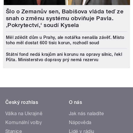
Šlo o Zemanův sen, Babišova vláda teď ze
snah o změnu systému obviňuje Pavla.
‚Pokrytectví,‘ soudí Kysela
Měl zdědit dům u Prahy, ale notářka nenašla závěť. Místo
toho měl dostat 600 tisíc korun, rozhodl soud
Státní fond nedá krajům ani korunu na opravy silnic, řekl
Půta. Ministerstvo dopravy prý nemá rezervu
Český rozhlas
O nás
Válka na Ukrajině
Jak nás naladíte
Komunální volby
Nápověda
Stanice
Lidé v rádiu