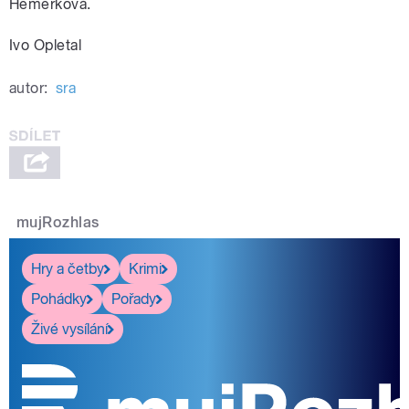
Hemerková.
Ivo Opletal
autor:
sra
mujRozhlas
Hry a četby
Krimi
Pohádky
Pořady
Živé vysílání