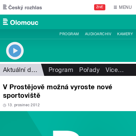
Přejít k hlavnímu obsahu
MENU
ŽIVĚ
PROGRAM
AUDIOARCHIV
KAMERY
Aktuální dění
Program
Pořady
Více
…
V Prostějově možná vyroste nové
sportoviště
13. prosinec 2012