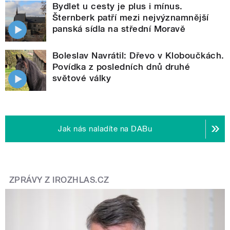
Bydlet u cesty je plus i mínus.
Šternberk patří mezi nejvýznamnější
panská sídla na střední Moravě
Boleslav Navrátil: Dřevo v Kloboučkách.
Povídka z posledních dnů druhé
světové války
Jak nás naladíte na DABu
ZPRÁVY Z IROZHLAS.CZ