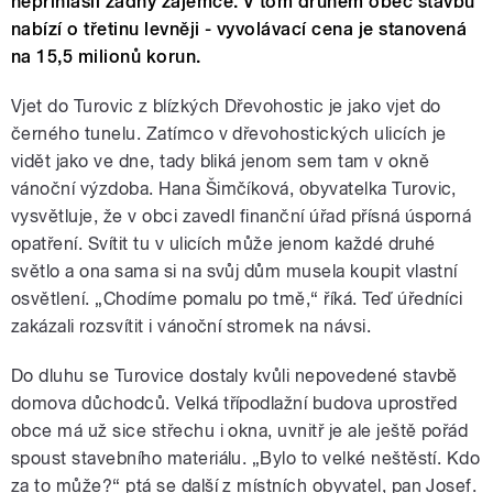
nepřihlásil žádný zájemce. V tom druhém obec stavbu
nabízí o třetinu levněji - vyvolávací cena je stanovená
na 15,5 milionů korun.
Vjet do Turovic z blízkých Dřevohostic je jako vjet do
černého tunelu. Zatímco v dřevohostických ulicích je
vidět jako ve dne, tady bliká jenom sem tam v okně
vánoční výzdoba. Hana Šimčíková, obyvatelka Turovic,
vysvětluje, že v obci zavedl finanční úřad přísná úsporná
opatření. Svítit tu v ulicích může jenom každé druhé
světlo a ona sama si na svůj dům musela koupit vlastní
osvětlení. „Chodíme pomalu po tmě,“ říká. Teď úředníci
zakázali rozsvítit i vánoční stromek na návsi.
Do dluhu se Turovice dostaly kvůli nepovedené stavbě
domova důchodců. Velká třípodlažní budova uprostřed
obce má už sice střechu i okna, uvnitř je ale ještě pořád
spoust stavebního materiálu. „Bylo to velké neštěstí. Kdo
za to může?“ ptá se další z místních obyvatel, pan Josef.