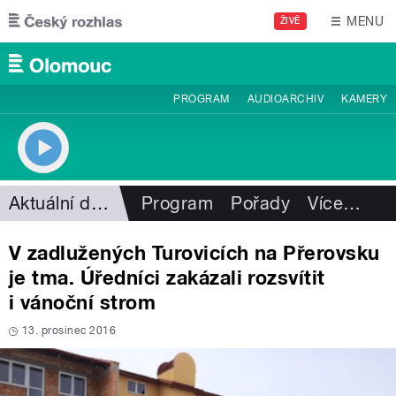
Přejít k hlavnímu obsahu
MENU
ŽIVĚ
PROGRAM
AUDIOARCHIV
KAMERY
Aktuální dění
Program
Pořady
Více
…
V zadlužených Turovicích na Přerovsku
je tma. Úředníci zakázali rozsvítit
i vánoční strom
13. prosinec 2016