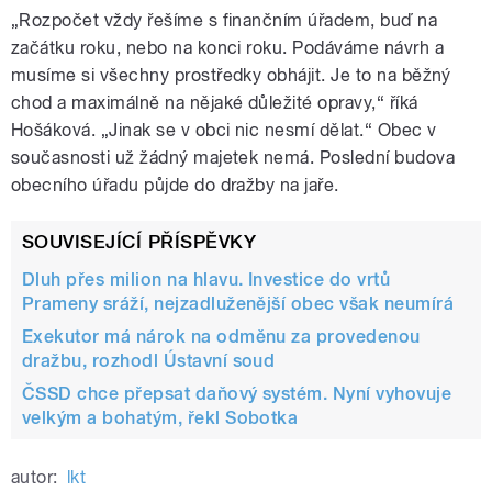
„Rozpočet vždy řešíme s finančním úřadem, buď na
začátku roku, nebo na konci roku. Podáváme návrh a
musíme si všechny prostředky obhájit. Je to na běžný
chod a maximálně na nějaké důležité opravy,“ říká
Hošáková. „Jinak se v obci nic nesmí dělat.“ Obec v
současnosti už žádný majetek nemá. Poslední budova
obecního úřadu půjde do dražby na jaře.
SOUVISEJÍCÍ PŘÍSPĚVKY
Dluh přes milion na hlavu. Investice do vrtů
Prameny sráží, nejzadluženější obec však neumírá
Exekutor má nárok na odměnu za provedenou
dražbu, rozhodl Ústavní soud
ČSSD chce přepsat daňový systém. Nyní vyhovuje
velkým a bohatým, řekl Sobotka
autor:
lkt