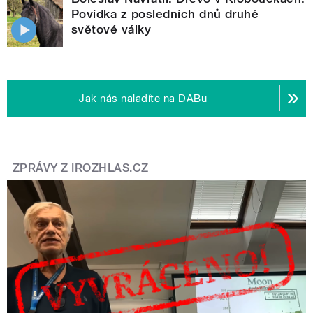
Povídka z posledních dnů druhé
světové války
Jak nás naladíte na DABu
ZPRÁVY Z IROZHLAS.CZ