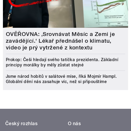
OVĚŘOVNA: ‚Srovnávat Měsíc a Zemi je
zavádějící.‘ Lékař přednášel o klimatu,
video je prý vytržené z kontextu
Prokop: Češi hledají svého tatíčka prezidenta. Základní
principy morálky by měly zůstat stejné
Jsme národ hobitů v salátové míse, říká Mojmír Hampl.
Globální dění nás zasahuje víc, než si připouštíme
Český rozhlas
O nás