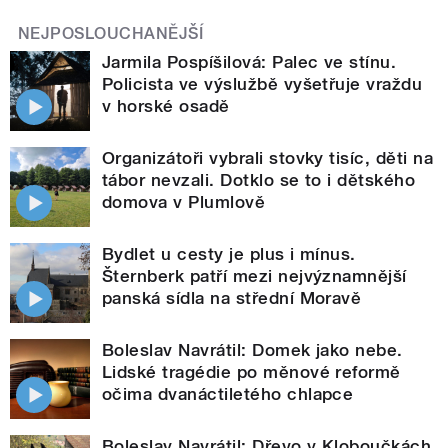
NEJPOSLOUCHANĚJŠÍ
Jarmila Pospíšilová: Palec ve stínu.
Policista ve výslužbě vyšetřuje vraždu
v horské osadě
Organizátoři vybrali stovky tisíc, děti na
tábor nevzali. Dotklo se to i dětského
domova v Plumlově
Bydlet u cesty je plus i mínus.
Šternberk patří mezi nejvýznamnější
panská sídla na střední Moravě
Boleslav Navrátil: Domek jako nebe.
Lidské tragédie po měnové reformě
očima dvanáctiletého chlapce
Boleslav Navrátil: Dřevo v Kloboučkách.