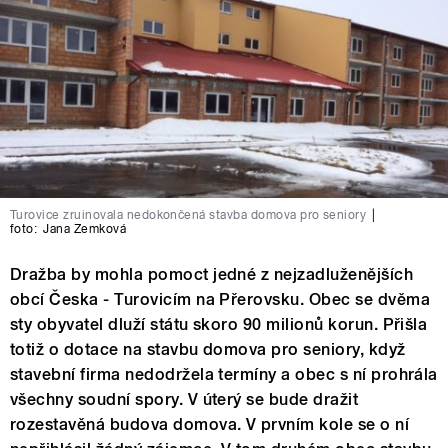
Turovice zruinovala nedokončená stavba domova pro seniory
|
foto:
Jana Zemková
Dražba by mohla pomoct jedné z nejzadluženějších
obcí Česka - Turovicím na Přerovsku. Obec se dvěma
sty obyvatel dluží státu skoro 90 milionů korun. Přišla
totiž o dotace na stavbu domova pro seniory, když
stavební firma nedodržela termíny a obec s ní prohrála
všechny soudní spory. V úterý se bude dražit
rozestavěná budova domova. V prvním kole se o ní