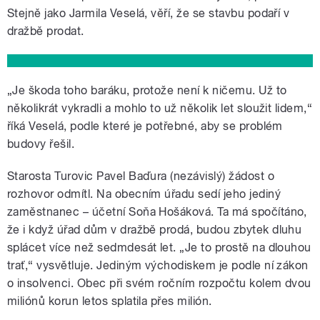
Stejně jako Jarmila Veselá, věří, že se stavbu podaří v
dražbě prodat.
„Je škoda toho baráku, protože není k ničemu. Už to
několikrát vykradli a mohlo to už několik let sloužit lidem,“
říká Veselá, podle které je potřebné, aby se problém
budovy řešil.
Starosta Turovic Pavel Baďura (nezávislý) žádost o
rozhovor odmítl. Na obecním úřadu sedí jeho jediný
zaměstnanec – účetní Soňa Hošáková. Ta má spočítáno,
že i když úřad dům v dražbě prodá, budou zbytek dluhu
splácet více než sedmdesát let. „Je to prostě na dlouhou
trať,“ vysvětluje. Jediným východiskem je podle ní zákon
o insolvenci. Obec při svém ročním rozpočtu kolem dvou
miliónů korun letos splatila přes milión.