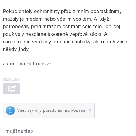
Pokud chtěly ochránit rty před zimním popraskáním,
mazaly je medem nebo včelím voskem. A když
potřebovaly před mrazem ochránit celé tělo i obličej,
používaly nesolené škvařené vepřové sádlo. A
samozřejmě vyráběly domácí mastičky, ale o těch zase
někdy jindy.
autor:
Iva Hüttnerová
Všechny díly pořadu na mujRozhlas
mujRozhlas