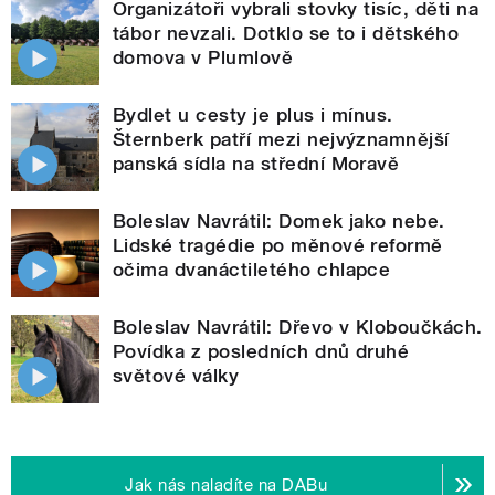
Organizátoři vybrali stovky tisíc, děti na
tábor nevzali. Dotklo se to i dětského
domova v Plumlově
Bydlet u cesty je plus i mínus.
Šternberk patří mezi nejvýznamnější
panská sídla na střední Moravě
Boleslav Navrátil: Domek jako nebe.
Lidské tragédie po měnové reformě
očima dvanáctiletého chlapce
Boleslav Navrátil: Dřevo v Kloboučkách.
Povídka z posledních dnů druhé
světové války
Jak nás naladíte na DABu