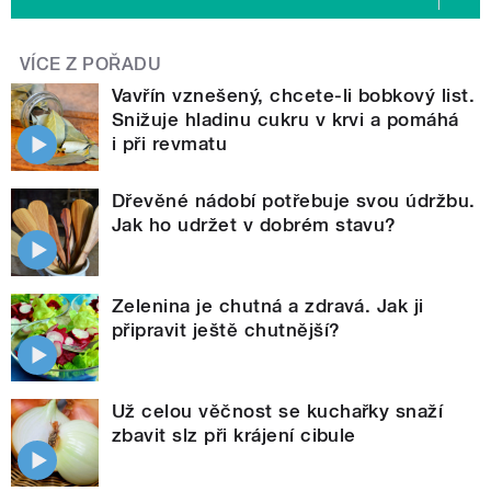
VÍCE Z POŘADU
Vavřín vznešený, chcete-li bobkový list.
Snižuje hladinu cukru v krvi a pomáhá
i při revmatu
Dřevěné nádobí potřebuje svou údržbu.
Jak ho udržet v dobrém stavu?
Zelenina je chutná a zdravá. Jak ji
připravit ještě chutnější?
Už celou věčnost se kuchařky snaží
zbavit slz při krájení cibule