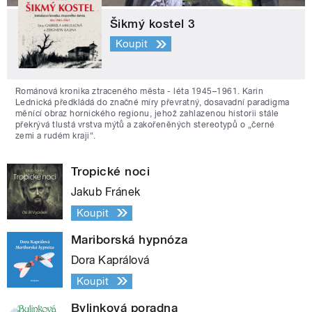
Šikmý kostel 3
Koupit
Románová kronika ztraceného města - léta 1945–1961. Karin
Lednická předkládá do značné míry převratný, dosavadní paradigma
měnící obraz hornického regionu, jehož zahlazenou historii stále
překrývá tlustá vrstva mýtů a zakořeněných stereotypů o „černé
zemi a rudém kraji“.
Tropické noci
Jakub Fránek
Koupit
Mariborská hypnóza
Dora Kaprálová
Koupit
Bylinková poradna