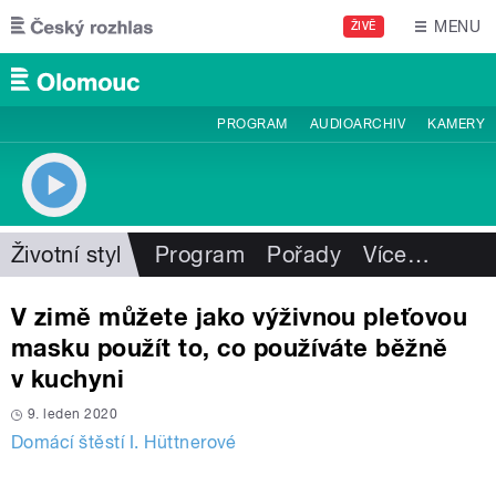
Přejít k hlavnímu obsahu
MENU
ŽIVĚ
PROGRAM
AUDIOARCHIV
KAMERY
Životní styl
Program
Pořady
Více
…
V zimě můžete jako výživnou pleťovou
masku použít to, co používáte běžně
v kuchyni
9. leden 2020
Domácí štěstí I. Hüttnerové