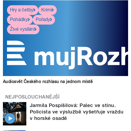
Hry a četby
Krimi
Pohádky
Pořady
Živé vysílání
Audiosvět Českého rozhlasu na jednom místě
NEJPOSLOUCHANĚJŠÍ
Jarmila Pospíšilová: Palec ve stínu.
Policista ve výslužbě vyšetřuje vraždu
v horské osadě