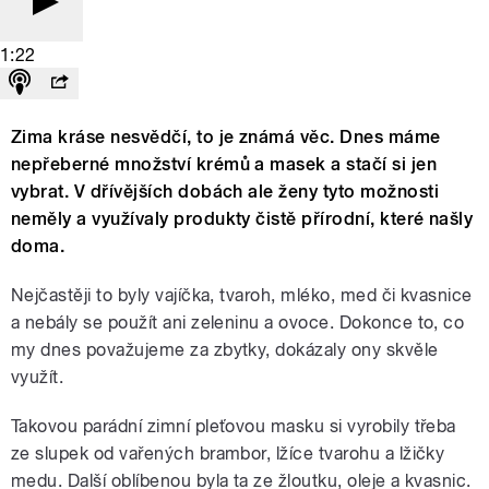
1:22
Zima kráse nesvědčí, to je známá věc. Dnes máme
nepřeberné množství krémů a masek a stačí si jen
vybrat. V dřívějších dobách ale ženy tyto možnosti
neměly a využívaly produkty čistě přírodní, které našly
doma.
Nejčastěji to byly vajíčka, tvaroh, mléko, med či kvasnice
a nebály se použít ani zeleninu a ovoce. Dokonce to, co
my dnes považujeme za zbytky, dokázaly ony skvěle
využít.
Takovou parádní zimní pleťovou masku si vyrobily třeba
ze slupek od vařených brambor, lžíce tvarohu a lžičky
medu. Další oblíbenou byla ta ze žloutku, oleje a kvasnic.