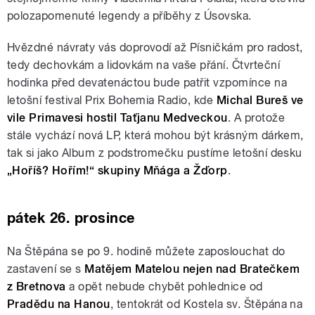
polozapomenuté legendy a příběhy z Úsovska.
Hvězdné návraty vás doprovodí až Písničkám pro radost,
tedy dechovkám a lidovkám na vaše přání. Čtvrteční
hodinka před devatenáctou bude patřit vzpomínce na
letošní festival Prix Bohemia Radio, kde
Michal Bureš ve
vile Primavesi hostil Taťjanu Medveckou
. A protože
stále vychází nová LP, která mohou být krásným dárkem,
tak si jako Album z podstromečku pustíme letošní desku
„Hoříš? Hořím!“ skupiny Mňága a Žďorp
.
pátek 26. prosince
Na Štěpána se po 9. hodině můžete zaposlouchat do
zastavení se s
Matějem Matelou nejen nad Bratečkem
z Bretnova
a opět nebude chybět pohlednice od
Pradědu na Hanou
, tentokrát od Kostela sv. Štěpána na