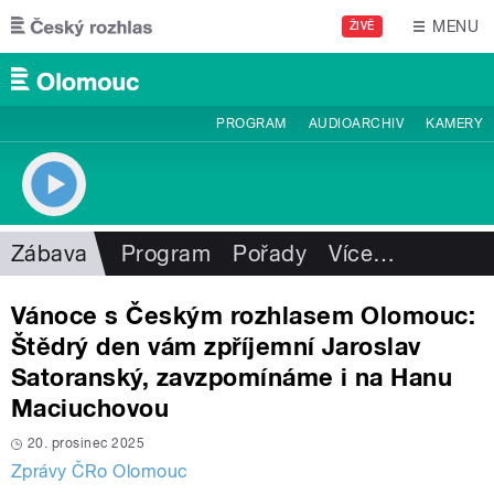
Přejít k hlavnímu obsahu
MENU
ŽIVĚ
PROGRAM
AUDIOARCHIV
KAMERY
Zábava
Program
Pořady
Více
…
Vánoce s Českým rozhlasem Olomouc:
Štědrý den vám zpříjemní Jaroslav
Satoranský, zavzpomínáme i na Hanu
Maciuchovou
20. prosinec 2025
Zprávy ČRo Olomouc