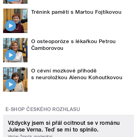
Trénink paměti s Martou Fojtíkovou
O osteoporóze s lékařkou Petrou
Čamborovou
O cévní mozkové příhodě
s neuroložkou Alenou Kohoutkovou
E-SHOP ČESKÉHO ROZHLASU
Vždycky jsem si přál ocitnout se v románu
Julese Verna. Teď se mi to splnilo.
Václav Žmolík, moderátor