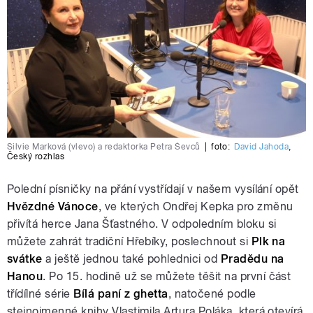
Silvie Marková (vlevo) a redaktorka Petra Ševců
|
foto:
David Jahoda
,
Český rozhlas
Polední písničky na přání vystřídají v našem vysílání opět
Hvězdné Vánoce
, ve kterých Ondřej Kepka pro změnu
přivítá herce Jana Šťastného. V odpoledním bloku si
můžete zahrát tradiční Hřebíky, poslechnout si
Plk na
svátke
a ještě jednou také pohlednici od
Pradědu na
Hanou
. Po 15. hodině už se můžete těšit na první část
třídílné série
Bílá paní z ghetta
, natočené podle
stejnojmenné knihy Vlastimila Artura Poláka, která otevírá