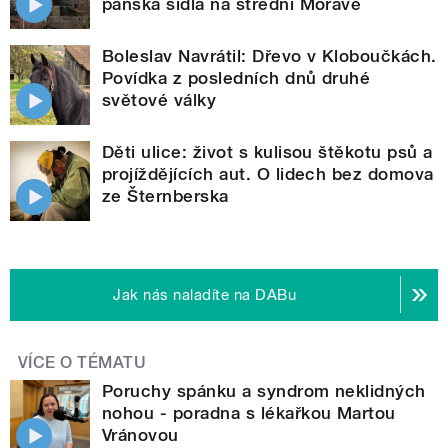
panská sídla na střední Moravě
Boleslav Navrátil: Dřevo v Kloboučkách.
Povídka z posledních dnů druhé
světové války
Děti ulice: život s kulisou štěkotu psů a
projíždějících aut. O lidech bez domova
ze Šternberska
Jak nás naladíte na DABu
VÍCE O TÉMATU
Poruchy spánku a syndrom neklidných
nohou - poradna s lékařkou Martou
Vránovou