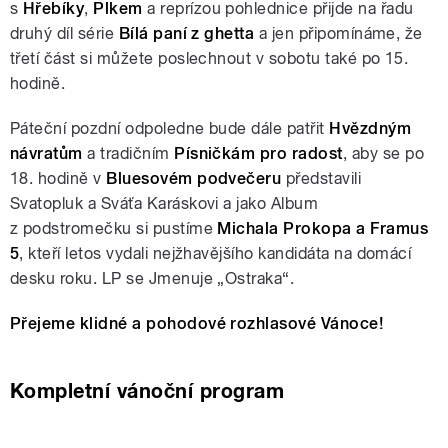
s
Hřebíky
,
Plkem
a reprízou pohlednice přijde na řadu
druhý díl série
Bílá paní z ghetta
a jen připomínáme, že
třetí část si můžete poslechnout v sobotu také po 15.
hodině.
Páteční pozdní odpoledne bude dále patřit
Hvězdným
návratům
a tradičním
Písničkám pro radost
, aby se po
18. hodině v
Bluesovém podvečeru
představili
Svatopluk a Sváťa Karáskovi a jako Album
z podstromečku si pustíme
Michala Prokopa a Framus
5
, kteří letos vydali nejžhavějšího kandidáta na domácí
desku roku. LP se Jmenuje „Ostraka“.
Přejeme klidné a pohodové rozhlasové Vánoce!
Kompletní vánoční program