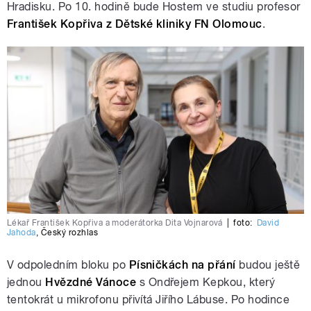
Hradisku. Po 10. hodině bude Hostem ve studiu profesor
František Kopřiva z Dětské kliniky FN Olomouc
.
Lékař František Kopřiva a moderátorka Dita Vojnarová
|
foto:
David
Jahoda
,
Český rozhlas
V odpoledním bloku po
Písničkách na přání
budou ještě
jednou
Hvězdné Vánoce
s Ondřejem Kepkou, který
tentokrát u mikrofonu přivítá Jiřího Lábuse. Po hodince