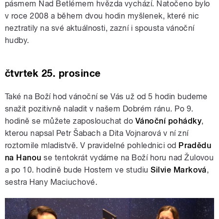
pásmem Nad Betlémem hvězda vychází. Natočeno bylo
v roce 2008 a během dvou hodin myšlenek, které nic
neztratily na své aktuálnosti, zazní i spousta vánoční
hudby.
čtvrtek 25. prosince
Také na Boží hod vánoční se Vás už od 5 hodin budeme
snažit pozitivně naladit v našem Dobrém ránu. Po 9.
hodině se můžete zaposlouchat do
Vánoční pohádky
,
kterou napsal Petr Šabach a Dita Vojnarová v ní zní
roztomile mladistvě. V pravidelné pohlednici od
Pradědu
na Hanou
se tentokrát vydáme na Boží horu nad Žulovou
a po 10. hodině bude Hostem ve studiu
Silvie Marková
,
sestra Hany Maciuchové.