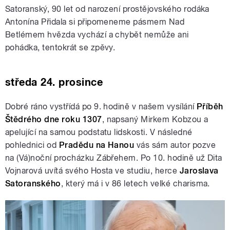
Satoranský, 90 let od narození prostějovského rodáka
Antonína Přidala si připomeneme pásmem Nad
Betlémem hvězda vychází a chybět nemůže ani
pohádka, tentokrát se zpěvy.
středa 24. prosince
Dobré ráno vystřídá po 9. hodině v našem vysílání
Příběh
Štědrého dne roku 1307
, napsaný Mirkem Kobzou a
apelující na samou podstatu lidskosti. V následné
pohlednici od
Pradědu na Hanou
vás sám autor pozve
na (Vá)noční procházku Zábřehem. Po 10. hodině už Dita
Vojnarová uvítá svého Hosta ve studiu, herce
Jaroslava
Satoranského
, který má i v 86 letech velké charisma.