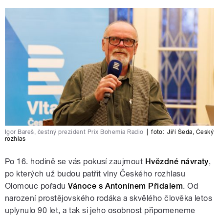
Igor Bareš, čestný prezident Prix Bohemia Radio
|
foto:
Jiří Šeda
,
Český
rozhlas
Po 16. hodině se vás pokusí zaujmout
Hvězdné návraty
,
po kterých už budou patřit vlny Českého rozhlasu
Olomouc pořadu
Vánoce s Antonínem Přidalem
. Od
narození prostějovského rodáka a skvělého člověka letos
uplynulo 90 let, a tak si jeho osobnost připomeneme