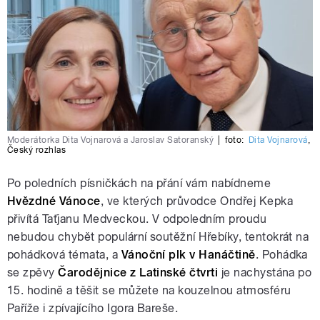
Moderátorka Dita Vojnarová a Jaroslav Satoranský
|
foto:
Dita Vojnarová
,
Český rozhlas
Po poledních písničkách na přání vám nabídneme
Hvězdné Vánoce
, ve kterých průvodce Ondřej Kepka
přivítá Taťjanu Medveckou. V odpoledním proudu
nebudou chybět populární soutěžní Hřebíky, tentokrát na
pohádková témata, a
Vánoční plk v Hanáčtině
. Pohádka
se zpěvy
Čarodějnice z Latinské čtvrti
je nachystána po
15. hodině a těšit se můžete na kouzelnou atmosféru
Paříže i zpívajícího Igora Bareše.