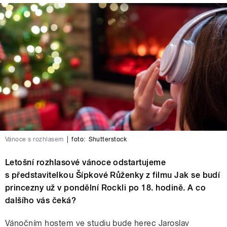
Vánoce s rozhlasem
|
foto:
Shutterstock
Letošní rozhlasové vánoce odstartujeme
s představitelkou Šípkové Růženky z filmu Jak se budí
princezny už v pondělní Rockli po 18. hodině. A co
dalšího vás čeká?
Vánočním hostem ve studiu bude herec Jaroslav