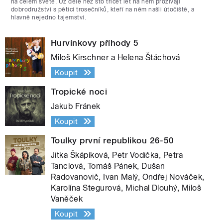
na celém světě. Už déle než sto třicet let na něm prožívají
dobrodružství s pěticí trosečníků, kteří na něm našli útočiště, a
hlavně nejedno tajemství.
Hurvínkovy příhody 5
Miloš Kirschner a Helena Štáchová
Koupit
Tropické noci
Jakub Fránek
Koupit
Toulky první republikou 26-50
Jitka Škápíková, Petr Vodička, Petra
Tanclová, Tomáš Pánek, Dušan
Radovanovič, Ivan Malý, Ondřej Nováček,
Karolína Stegurová, Michal Dlouhý, Miloš
Vaněček
Koupit