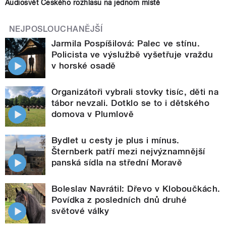
Audiosvět Českého rozhlasu na jednom místě
NEJPOSLOUCHANĚJŠÍ
Jarmila Pospíšilová: Palec ve stínu.
Policista ve výslužbě vyšetřuje vraždu
v horské osadě
Organizátoři vybrali stovky tisíc, děti na
tábor nevzali. Dotklo se to i dětského
domova v Plumlově
Bydlet u cesty je plus i mínus.
Šternberk patří mezi nejvýznamnější
panská sídla na střední Moravě
Boleslav Navrátil: Dřevo v Kloboučkách.
Povídka z posledních dnů druhé
světové války