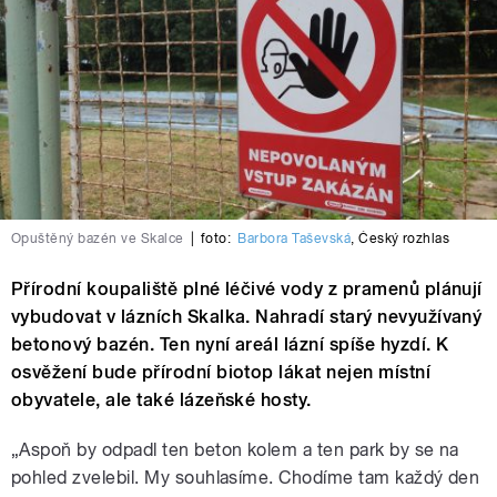
Opuštěný bazén ve Skalce
|
foto:
Barbora Taševská
,
Český rozhlas
Přírodní koupaliště plné léčivé vody z pramenů plánují
vybudovat v lázních Skalka. Nahradí starý nevyužívaný
betonový bazén. Ten nyní areál lázní spíše hyzdí. K
osvěžení bude přírodní biotop lákat nejen místní
obyvatele, ale také lázeňské hosty.
„Aspoň by odpadl ten beton kolem a ten park by se na
pohled zvelebil. My souhlasíme. Chodíme tam každý den