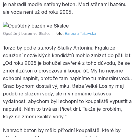
je nahradil modře natřený beton. Mezi stěnami bazénu
ale voda není už od roku 2005.
Opuštěný bazén ve Skalce
|
foto:
Barbora Taševská
Torzo by podle starosty Skalky Antonína Frgala ze
sdružení nezávislých kandidátů mohlo zmizet do pěti let:
„Od roku 2005 je bohužel zavřené z toho důvodu, že se
změnil zákon o provozování koupališť. My ho nejsme
schopni naplnit, protože tam naplníme tu minerální vodu.
Snad bychom dostali výjimku, třeba Velké Losiny mají
podobné složení vody, ale my nemáme takovou
vydatnost, abychom byli schopni to koupaliště vypustit a
napustit. Nám to trvá asi třicet dní. Takže je problém,
když se změní kvalita vody.“
Nahradit beton by mělo přírodní koupaliště, které by