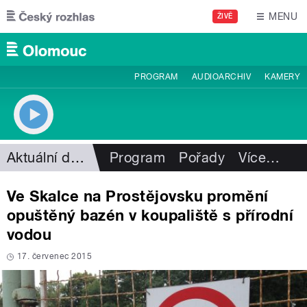
Přejít k hlavnímu obsahu
MENU
ŽIVĚ
PROGRAM
AUDIOARCHIV
KAMERY
Aktuální dění
Program
Pořady
Více
…
Ve Skalce na Prostějovsku promění
opuštěný bazén v koupaliště s přírodní
vodou
17. červenec 2015