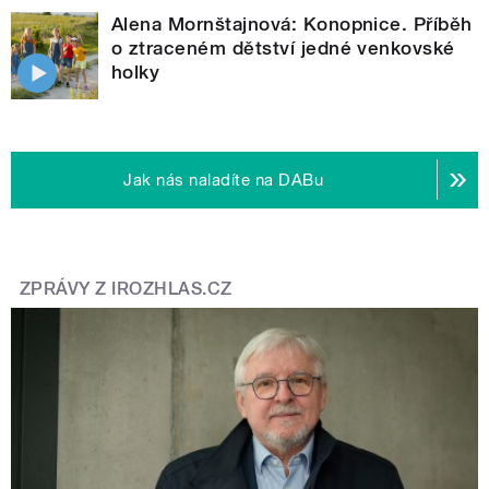
Alena Mornštajnová: Konopnice. Příběh
o ztraceném dětství jedné venkovské
holky
Jak nás naladíte na DABu
ZPRÁVY Z IROZHLAS.CZ