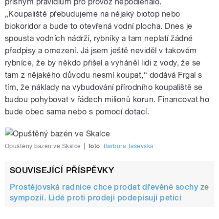
přísným pravidlům pro provoz nepodléhalo.
„Koupaliště přebudujeme na nějaký biotop nebo
biokoridor a bude to otevřená vodní plocha. Dnes je
spousta vodních nádrží, rybníky a tam neplatí žádné
předpisy a omezení. Já jsem ještě neviděl v takovém
rybníce, že by někdo přišel a vyháněl lidi z vody, že se
tam z nějakého důvodu nesmí koupat,“ dodává Frgal s
tím, že náklady na vybudování přírodního koupaliště se
budou pohybovat v řádech milionů korun. Financovat ho
bude obec sama nebo s pomocí dotací.
Opuštěný bazén ve Skalce
|
foto:
Barbora Taševská
SOUVISEJÍCÍ PŘÍSPĚVKY
Prostějovská radnice chce prodat dřevěné sochy ze
sympozií. Lidé proti prodeji podepisují petici