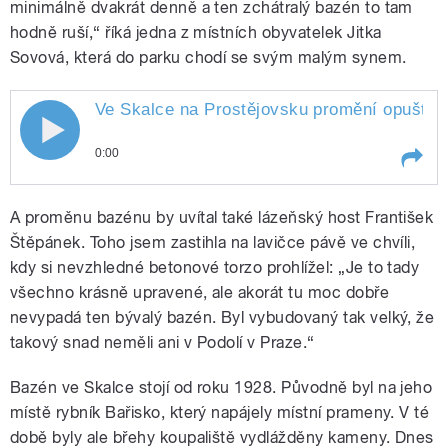
minimálně dvakrát denně a ten zchátralý bazén to tam
hodně ruší,“ říká jedna z místních obyvatelek Jitka
Sovová, která do parku chodí se svým malým synem.
Ve Skalce na Prostějovsku promění opuštěný
Ve Skalce na Prostějovsku promění
0:00
opuštěný bazén v koupaliště s přírodní
Play /
Taševská
Ve Skalce na Prostějovsku
vodou. Natáčela Barbora Taševská
A proměnu bazénu by uvítal také lázeňský host František
promění opuštěný bazén v
koupaliště s přírodní vodou.
Štěpánek. Toho jsem zastihla na lavičce pávě ve chvíli,
Natáčela Barbora
kdy si nevzhledné betonové torzo prohlížel: „Je to tady
všechno krásně upravené, ale akorát tu moc dobře
nevypadá ten bývalý bazén. Byl vybudovaný tak velký, že
takový snad neměli ani v Podolí v Praze.“
Bazén ve Skalce stojí od roku 1928. Původně byl na jeho
pause
místě rybník Bařisko, který napájely místní prameny. V té
době byly ale břehy koupaliště vydlážděny kameny. Dnes