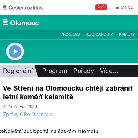
Přejít k hlavnímu obsahu
MENU
ŽIVĚ
PROGRAM
AUDIOARCHIV
KAMERY
Regionální
Program
Pořady
Více
…
Ve Střeni na Olomoucku chtějí zabránit
letní komáří kalamitě
25. červen 2020
Zprávy ČRo Olomouc
Největší audioportál na českém internetu