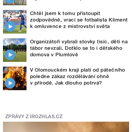
Chtěl jsem k tomu přistoupit
zodpovědně, vrací se fotbalista Kliment
k omluvence z mistrovství světa
Organizátoři vybrali stovky tisíc, děti na
tábor nevzali. Dotklo se to i dětského
domova v Plumlově
V Olomouckém kraji platí od pátečního
poledne zákaz rozdělávání ohně
v přírodě. Jak dlouho potrvá?
ZPRÁVY Z IROZHLAS.CZ