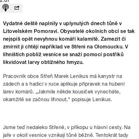
2:07
Vydatné deště naplnily v uplynulých dnech tůně v
Litovelském Pomoraví. Obyvatelé okolních obcí se tak
nejspíš opět nevyhnou komáří kalamitě. Zamezit či
zmírnit ji chtějí například ve Střeni na Olomoucku. V
líhništích poblíž vesnice se snaží pomocí postřiků
likvidovat larvy obtížného hmyzu.
Pracovník obce Střeň Marek Lenikus má kanystr na
zádech a s hadicí v ruce aplikuje přípravek na hubení
larev komárů. „Jakmile někde kousíček vynecháte,
okamžitě se začnou líhnout,“ popisuje Lenikus.
Hubení komárů ve Střeni
Jsme teď nedaleko Střeně, v příkopu u hlavní cesty. Na
jaře v okolí vesnice vznikají tůně běžně. Tentokrát tady