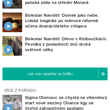
panská sídla na střední Moravě
Boleslav Navrátil: Domek jako nebe.
Lidské tragédie po měnové reformě
očima dvanáctiletého chlapce
Boleslav Navrátil: Dřevo v Kloboučkách.
Povídka z posledních dnů druhé
světové války
Jak nás naladíte na DABu
VÍCE Z POŘADU
Sigma Olomouc se chystá na víkendový
start nové sezóny Chance ligy se
čtyřmi zahraničními posilami