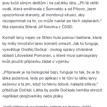
jsou kvůli silným dešťům i na začátku léta. „Při té větší
vodě, která směřovala z Šumvaldu a od Pňovic, jsem
upozorňoval starosty, ať monitorují situaci, aby
nezapomínali na to, co může nastat po těch záplavách,“
říká starosta Střeně Jiří Nevima z ČSSD.
Komáří larvy nejen ve Střeni hubí pomocí bakterie, které
by měly množství larev komárů omezit. Jak to funguje,
vysvětluje Ondřej Dočkal - zoolog správy chráněné
oblasti Litovelské Pomoraví, u které musí samosprávy
kvůli použití přípravku žádat o výjimku
„Přípravek je na biologické bázi, funguje to tak, že je to
látka požerová, tedy po aplikaci v té tůni tu látku larvy
sežerou a ta jim, když to řeknu lidově, naleptá střeva,“
přibližuje Dočkal. Látka by podle Dočkala neměla ohrozit
například obojživelníky nebo ptáky.
Jestli přípravek na komáry zabere se teprve ukáže.