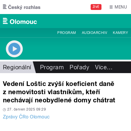
Přejít k hlavnímu obsahu
MENU
ŽIVĚ
PROGRAM
AUDIOARCHIV
KAMERY
Regionální
Program
Pořady
Více
…
Vedení Loštic zvýší koeficient daně
z nemovitosti vlastníkům, kteří
nechávají neobydlené domy chátrat
27. červen 2025 09:29
Zprávy ČRo Olomouc