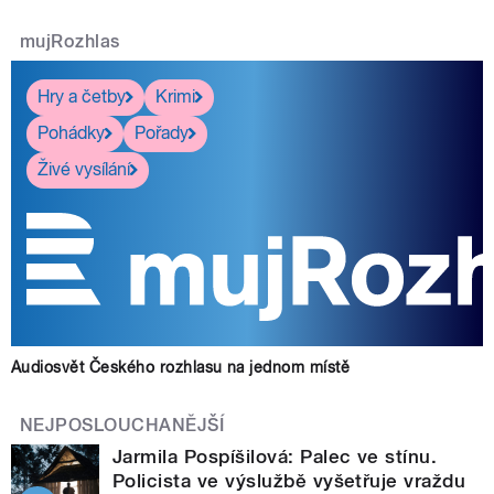
mujRozhlas
Hry a četby
Krimi
Pohádky
Pořady
Živé vysílání
Audiosvět Českého rozhlasu na jednom místě
NEJPOSLOUCHANĚJŠÍ
Jarmila Pospíšilová: Palec ve stínu.
Policista ve výslužbě vyšetřuje vraždu