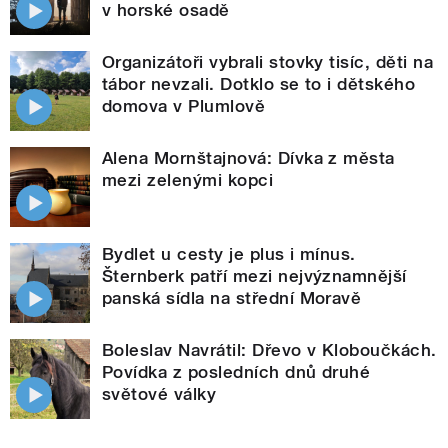
v horské osadě
Organizátoři vybrali stovky tisíc, děti na
tábor nevzali. Dotklo se to i dětského
domova v Plumlově
Alena Mornštajnová: Dívka z města
mezi zelenými kopci
Bydlet u cesty je plus i mínus.
Šternberk patří mezi nejvýznamnější
panská sídla na střední Moravě
Boleslav Navrátil: Dřevo v Kloboučkách.
Povídka z posledních dnů druhé
světové války