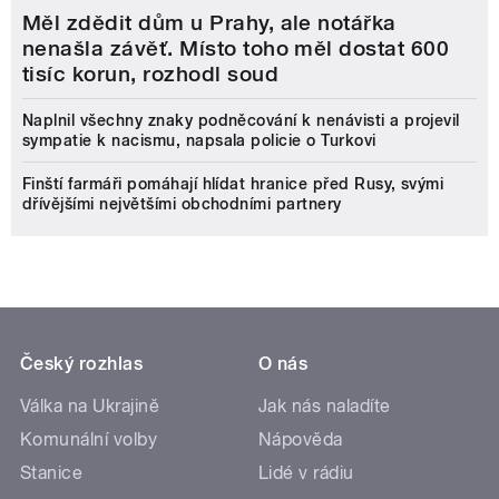
Měl zdědit dům u Prahy, ale notářka
nenašla závěť. Místo toho měl dostat 600
tisíc korun, rozhodl soud
Naplnil všechny znaky podněcování k nenávisti a projevil
sympatie k nacismu, napsala policie o Turkovi
Finští farmáři pomáhají hlídat hranice před Rusy, svými
dřívějšími největšími obchodními partnery
Český rozhlas
O nás
Válka na Ukrajině
Jak nás naladíte
Komunální volby
Nápověda
Stanice
Lidé v rádiu