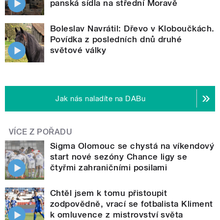
panská sídla na střední Moravě
Boleslav Navrátil: Dřevo v Kloboučkách.
Povídka z posledních dnů druhé
světové války
Jak nás naladíte na DABu
VÍCE Z POŘADU
Sigma Olomouc se chystá na víkendový
start nové sezóny Chance ligy se
čtyřmi zahraničními posilami
Chtěl jsem k tomu přistoupit
zodpovědně, vrací se fotbalista Kliment
k omluvence z mistrovství světa