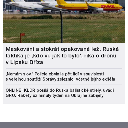
Maskování a stokrát opakovaná lež. Ruská
taktika je ‚kdo ví, jak to bylo‘, říká o dronu
v Lipsku Bříza
‚Nemám slov.‘ Policie obvinila pět lidí v souvislosti
s veřejnou soutěží Správy železnic, včetně jejího exšéfa
ONLINE: KLDR posílá do Ruska balistické střely, uvádí
GRU. Rakety už minulý týden na Ukrajině zabíjely