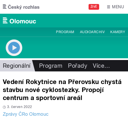
Přejít k hlavnímu obsahu
MENU
ŽIVĚ
PROGRAM
AUDIOARCHIV
KAMERY
Regionální
Program
Pořady
Více
…
Vedení Rokytnice na Přerovsku chystá
stavbu nové cyklostezky. Propojí
centrum a sportovní areál
3. červen 2022
Zprávy ČRo Olomouc