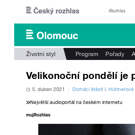
Přejít k hlavnímu obsahu
iRozhlas
Životní styl
Program
Pořady
A
Velikonoční pondělí je 
5. duben 2021
Domácí štěstí I. Hüttnerové
Největší audioportál na českém internetu