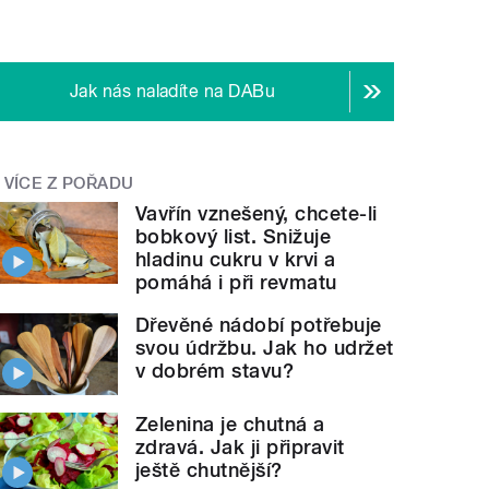
Jak nás naladíte na DABu
VÍCE Z POŘADU
Vavřín vznešený, chcete-li
bobkový list. Snižuje
hladinu cukru v krvi a
pomáhá i při revmatu
Dřevěné nádobí potřebuje
svou údržbu. Jak ho udržet
v dobrém stavu?
Zelenina je chutná a
zdravá. Jak ji připravit
ještě chutnější?