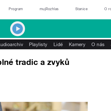
Program
mujRozhlas
Stanice
O r
udioarchiv
Playlisty
Lidé
Kamery
O nás
plné tradic a zvyků