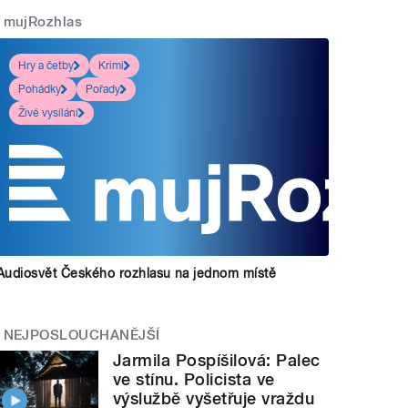
mujRozhlas
Hry a četby
Krimi
Pohádky
Pořady
Živé vysílání
Audiosvět Českého rozhlasu na jednom místě
NEJPOSLOUCHANĚJŠÍ
Jarmila Pospíšilová: Palec
ve stínu. Policista ve
výslužbě vyšetřuje vraždu