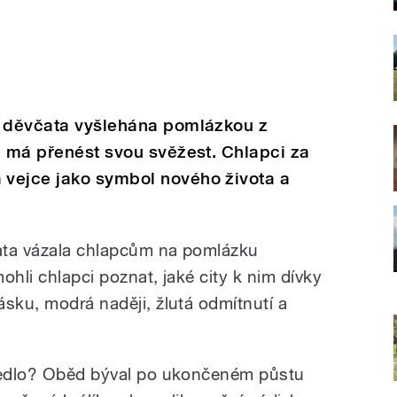
u děvčata vyšlehána pomlázkou z
ě má přenést svou svěžest. Chlapci za
vejce jako symbol nového života a
ata vázala chlapcům na pomlázku
mohli chlapci poznat, jaké city k nim dívky
ásku, modrá naději, žlutá odmítnutí a
 jedlo? Oběd býval po ukončeném půstu