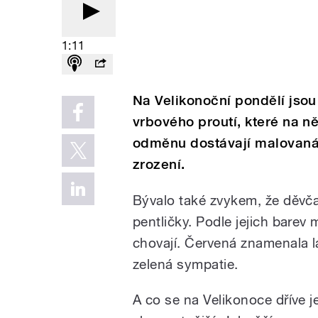
1:11
Na Velikonoční pondělí jso
vrbového proutí, které na n
odměnu dostávají malovaná 
zrození.
Bývalo také zvykem, že děvč
pentličky. Podle jejich barev 
chovají. Červená znamenala l
zelená sympatie.
A co se na Velikonoce dříve