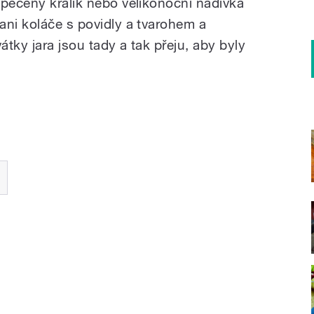
 pečený králík nebo velikonoční nádivka
ani koláče s povidly a tvarohem a
tky jara jsou tady a tak přeju, aby byly