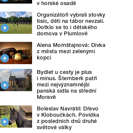
v horské osadě
Organizátoři vybrali stovky
tisíc, děti na tábor nevzali.
Dotklo se to i dětského
domova v Plumlově
Alena Mornštajnová: Dívka
z města mezi zelenými
kopci
Bydlet u cesty je plus
i mínus. Šternberk patří
mezi nejvýznamnější
panská sídla na střední
Moravě
Boleslav Navrátil: Dřevo
v Kloboučkách. Povídka
z posledních dnů druhé
světové války