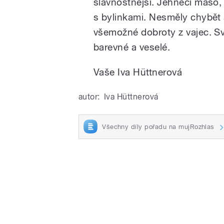
slavnostnější. Jehněčí maso,
s bylinkami. Nesměly chybět 
všemožné dobroty z vajec. Svá
barevné a veselé.
Vaše Iva Hüttnerová
autor:
Iva Hüttnerová
Všechny díly pořadu na mujRozhlas