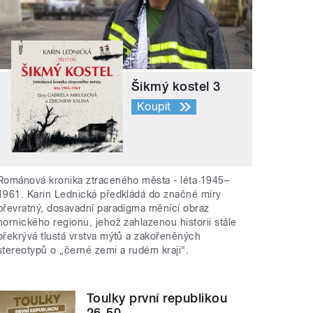
Šikmý kostel 3
Koupit
Románová kronika ztraceného města - léta 1945–
1961. Karin Lednická předkládá do značné míry
převratný, dosavadní paradigma měnící obraz
hornického regionu, jehož zahlazenou historii stále
překrývá tlustá vrstva mýtů a zakořeněných
stereotypů o „černé zemi a rudém kraji“.
Toulky první republikou
26-50