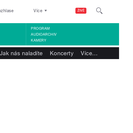
ozhlase
Více
ŽIVĚ
PROGRAM
AUDIOARCHIV
KAMERY
Jak nás naladíte
Koncerty
Více
…