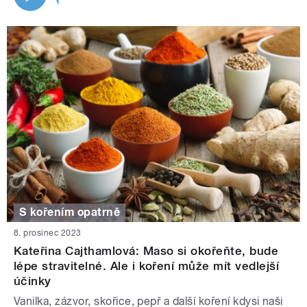
S kořením opatrně
8. prosinec 2023
Kateřina Cajthamlová: Maso si okořeňte, bude
lépe stravitelné. Ale i koření může mít vedlejší
účinky
Vanilka, zázvor, skořice, pepř a další koření kdysi naši