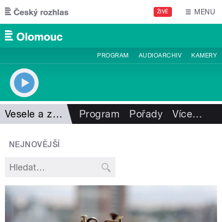
Přejít k hlavnímu obsahu
MENU
ŽIVĚ
PROGRAM
AUDIOARCHIV
KAMERY
Vesele a zdravě
Program
Pořady
Více
…
NEJNOVĚJŠÍ