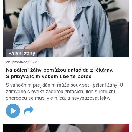
Pálení žáhy
22. prosinec 2023
Na pálení žáhy pomůžou antacida z lékárny.
S přibývajícím věkem uberte porce
S vánočním přejídáním může souviset i pálení žáhy. U
zdravého člověka zaberou antacida, lidé s refluxní
chorobou se musí víc hlídat a nevysazovat léky.