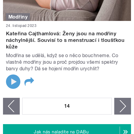
Modřiny
24. listopad 2023
Kateřina Cajthamlová: Ženy jsou na modřiny
náchylnější. Souvisí to s menstruací i tloušťkou
kůže
Modřina se udělá, když se o něco bouchneme. Co
vlastně modřiny jsou a proč projdou všemi spektry
barvy duhy? Dá se hojení modřin urychlit?
STRÁNKY
14
n
zí
Jak nás naladíte na DABu