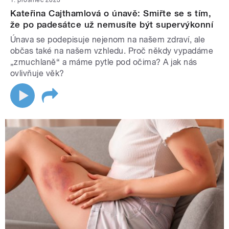
1. prosinec 2023
Kateřina Cajthamlová o únavě: Smiřte se s tím,
že po padesátce už nemusíte být supervýkonní
Únava se podepisuje nejenom na našem zdraví, ale
občas také na našem vzhledu. Proč někdy vypadáme
„zmuchlaně“ a máme pytle pod očima? A jak nás
ovlivňuje věk?