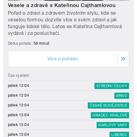
Vesele a zdravě s Kateřinou Cajthamlovou
Pořad o zdraví a zdravém životním stylu, kde se
veselou formou dozvíte více o svém zdraví a jak
funguje lidské tělo. Letos se Kateřina Cajthamlová
vydává i za posluchači.
Délka pořadu:
56 minut
Více o pořadu
Čas vysílání
pátek 13:04
STŘEDNÍ ČECHY
pátek 13:04
BRNO
pátek 13:04
ČESKÉ BUDĚJOVICE
pátek 13:04
HRADEC KRÁLOVÉ
pátek 13:04
KARLOVY VARY
pátek 13:04
LIBEREC